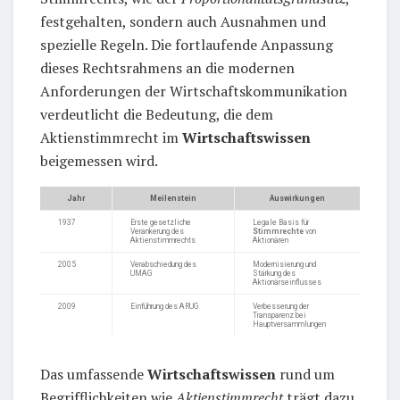
festgehalten, sondern auch Ausnahmen und
spezielle Regeln. Die fortlaufende Anpassung
dieses Rechtsrahmens an die modernen
Anforderungen der Wirtschaftskommunikation
verdeutlicht die Bedeutung, die dem
Aktienstimmrecht im
Wirtschaftswissen
beigemessen wird.
Jahr
Meilenstein
Auswirkungen
1937
Erste gesetzliche
Legale Basis für
Verankerung des
Stimmrechte
von
Aktienstimmrechts
Aktionären
2005
Verabschiedung des
Modernisierung und
UMAG
Stärkung des
Aktionärseinflusses
2009
Einführung des ARUG
Verbesserung der
Transparenz bei
Hauptversammlungen
Das umfassende
Wirtschaftswissen
rund um
Begrifflichkeiten wie
Aktienstimmrecht
trägt dazu