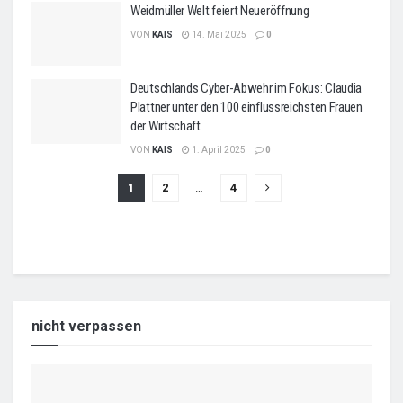
Weidmüller Welt feiert Neueröffnung
VON
KAIS
14. Mai 2025
0
Deutschlands Cyber-Abwehr im Fokus: Claudia
Plattner unter den 100 einflussreichsten Frauen
der Wirtschaft
VON
KAIS
1. April 2025
0
1
2
…
4
nicht verpassen