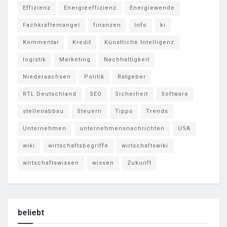
Effizienz
Energieeffizienz
Energiewende
Fachkräftemangel
finanzen
Info
ki
Kommentar
Kredit
Künstliche Intelligenz
logistik
Marketing
Nachhaltigkeit
Niedersachsen
Politik
Ratgeber
RTL Deutschland
SEO
Sicherheit
Software
stellenabbau
Steuern
Tipps
Trends
Unternehmen
unternehmensnachrichten
USA
wiki
wirtschaftsbegriffe
wirtschaftswiki
wirtschaftswissen
wissen
Zukunft
beliebt