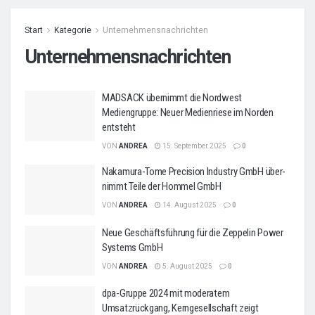
Start
Kategorie
Unternehmensnachrichten
Unternehmensnachrichten
MADSACK übernimmt die Nordwest
Mediengruppe: Neuer Medienriese im Norden
entsteht
VON
ANDREA
15. September 2025
0
Nakamura-Tome Precision Industry GmbH über-
nimmt Teile der Hommel GmbH
VON
ANDREA
14. August 2025
0
Neue Geschäftsführung für die Zeppelin Power
Systems GmbH
VON
ANDREA
5. August 2025
0
dpa-Gruppe 2024 mit moderatem
Umsatzrückgang, Kerngesellschaft zeigt