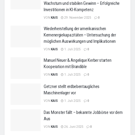
Wachstum und stabilen Gewinn – Erfolgreiche
Investitionen in KI-Kompetenz
VON
KAIS
29. November 2025
0
Wiederherstellung der amerikanischen
Kernenergiekapazitäten – Untersuchung der
möglichen Auswirkungen und Implikationen
VON
KAIS
1. Juli 2025
0
Manuel Neuer & Angelique Kerber starten
Kooperation mit Brandible
VON
KAIS
1. Juli 2025
0
Getzner stellt erdbebentaugliches
Maschinenlager vor
VON
KAIS
1. Juli 2025
0
Das Monster fällt – bekannte Jobbörse vor dem
Aus
VON
KAIS
26. Juni 2025
0