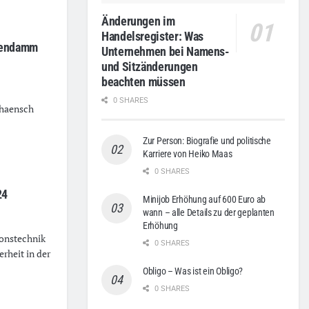
Änderungen im
Handelsregister: Was
stendamm
Unternehmen bei Namens-
und Sitzänderungen
beachten müssen
0 SHARES
 haensch
Zur Person: Biografie und politische
Karriere von Heiko Maas
0 SHARES
24
Minijob Erhöhung auf 600 Euro ab
wann – alle Details zu der geplanten
Erhöhung
ionstechnik
0 SHARES
rheit in der
Obligo – Was ist ein Obligo?
0 SHARES