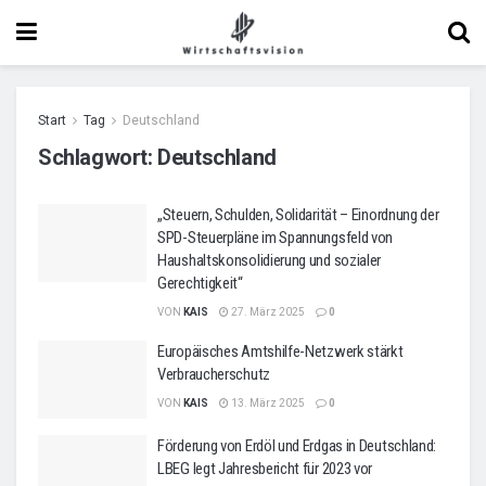
Start
Tag
Deutschland
Schlagwort:
Deutschland
„Steuern, Schulden, Solidarität – Einordnung der
SPD-Steuerpläne im Spannungsfeld von
Haushaltskonsolidierung und sozialer
Gerechtigkeit“
VON
KAIS
27. März 2025
0
Europäisches Amtshilfe-Netzwerk stärkt
Verbraucherschutz
VON
KAIS
13. März 2025
0
Förderung von Erdöl und Erdgas in Deutschland:
LBEG legt Jahresbericht für 2023 vor