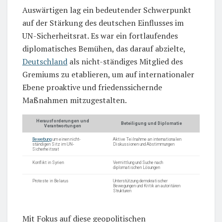
Auswärtigen lag ein bedeutender Schwerpunkt
auf der Stärkung des deutschen Einflusses im
UN-Sicherheitsrat. Es war ein fortlaufendes
diplomatisches Bemühen, das darauf abzielte,
Deutschland
als nicht-ständiges Mitglied des
Gremiums zu etablieren, um auf internationaler
Ebene proaktive und friedenssichernde
Maßnahmen mitzugestalten.
Herausforderungen und
Beteiligung und Diplomatie
Verantwortungen
Bewerbung
um einen nicht-
Aktive Teilnahme an internationalen
ständigen Sitz im UN-
Diskussionen und Abstimmungen
Sicherheitsrat
Konflikt in Syrien
Vermittlung und Suche nach
diplomatischen Lösungen
Proteste in Belarus
Unterstützung demokratischer
Bewegungen und Kritik an autoritären
Strukturen
Mit Fokus auf diese geopolitischen