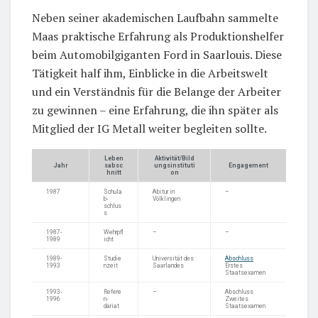
Neben seiner akademischen Laufbahn sammelte
Maas praktische Erfahrung als Produktionshelfer
beim Automobilgiganten Ford in Saarlouis. Diese
Tätigkeit half ihm, Einblicke in die Arbeitswelt
und ein Verständnis für die Belange der Arbeiter
zu gewinnen – eine Erfahrung, die ihn später als
Mitglied der IG Metall weiter begleiten sollte.
Leben
Aktivität/Bild
Jahr
sabsc
ungsinstituti
Engagement
hnitt
on
1987
Schula
Abitur in
–
b-
Völklingen
schlus
s
1987-
Wehrpfl
–
–
1989
icht
1989-
Studie
Universität des
Abschluss
1993
nzeit
Saarlandes
Erstes
Staatsexamen
1993-
Refere
–
Abschluss
1996
n-
Zweites
dariat
Staatsexamen