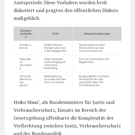
Amtsperiode. Diese Vorhaben wurden breit
diskutiert und prägten den öffentlichen Diskurs
maßgeblich.
Gesetze
sinitiativ
Ziele
Herausforderungen
e
Mietpreis-
Eindämmung des
Balancierung zwischen
bremse
Mietpreisanstiegs
Mieterinteressen und
in Ballungsgebieten
Investitionsanreizen
Vorratsdat
Verbesserung der
Kritik am Datenschutz und
en-
Strafverfolgung und
Bürgerrechten
speicherun
Terrorismus-
g
bekämpfung
Netzwerk-
Bekämpfung von
Ausgewogenheit zwischen
durchsetzu
Hassrede und Fake
Meinungsfreiheit und
ngs-
News im Internet
Verantwortlichkeit der
gesetz
Plattformbetreiber
Heiko Maas‘, als Bundesminister für Justiz und
Verbraucherschutz, Einsatz im Bereich der
Gesetzgebung offenbarte die Komplexität der
Verflechtung zwischen Justiz, Verbraucherschutz
und der Bundespolitik.