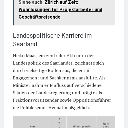
Siehe auch
Zürich auf Zeit:
Wohnlösungen für Projektarbeiter und
Geschäftsreisende
Landespolitische Karriere im
Saarland
Heiko Maas, ein zentraler Akteur in der
Landespolitik des Saarlandes, zeichnete sich
durch vielseitige Rollen aus, die er mit
Engagement und Sachkenntnis ausfüllte. Als
Minister nahm er Einfluss auf verschiedene
Säulen der Landesregierung und prägte als
Fraktionsvorsitzender sowie Oppositionsführer
die Politik seiner Heimat maßgeblich.
Z
ei
Wahl
tr
Amt
Wirkungskreis
perio
a