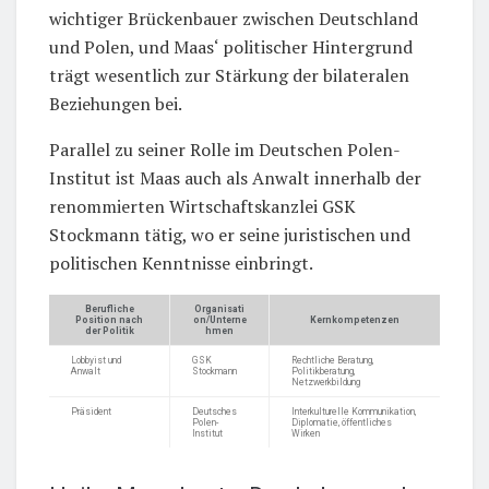
wichtiger Brückenbauer zwischen Deutschland
und Polen, und Maas‘ politischer Hintergrund
trägt wesentlich zur Stärkung der bilateralen
Beziehungen bei.
Parallel zu seiner Rolle im Deutschen Polen-
Institut ist Maas auch als Anwalt innerhalb der
renommierten Wirtschaftskanzlei GSK
Stockmann tätig, wo er seine juristischen und
politischen Kenntnisse einbringt.
Berufliche
Organisati
Position nach
on/Unterne
Kernkompetenzen
der Politik
hmen
Lobbyist und
GSK
Rechtliche Beratung,
Anwalt
Stockmann
Politikberatung,
Netzwerkbildung
Präsident
Deutsches
Interkulturelle Kommunikation,
Polen-
Diplomatie, öffentliches
Institut
Wirken