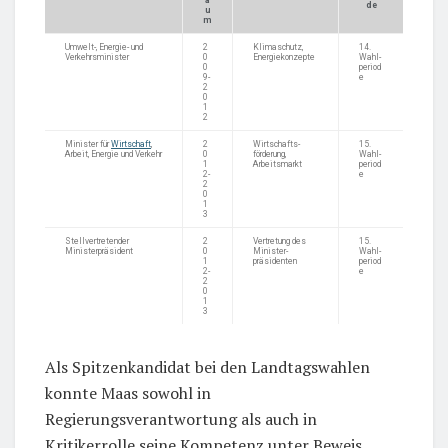
de
u
m
Umwelt-, Energie- und
2
Klimaschutz,
14.
Verkehrsminister
0
Energiekonzepte
Wahl-
0
period
9-
e
2
0
1
2
Minister für
Wirtschaft
,
2
Wirtschafts-
15.
Arbeit, Energie und Verkehr
0
förderung,
Wahl-
1
Arbeitsmarkt
period
2-
e
2
0
1
3
Stellvertretender
2
Vertretung des
15.
Ministerpräsident
0
Minister-
Wahl-
1
präsidenten
period
2-
e
2
0
1
3
Als Spitzenkandidat bei den Landtagswahlen
konnte Maas sowohl in
Regierungsverantwortung als auch in
Kritikerrolle seine Kompetenz unter Beweis