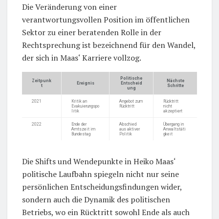
Die Veränderung von einer
verantwortungsvollen Position im öffentlichen
Sektor zu einer beratenden Rolle in der
Rechtsprechung ist bezeichnend für den Wandel,
der sich in Maas‘ Karriere vollzog.
Politische
Zeitpunk
Nächste
Ereignis
Entscheid
t
Schritte
ung
2021
Kritik an
Angebot zum
Rücktritt
Evakuierungspo
Rücktritt
nicht
litik
akzeptiert
2022
Ende der
Abschied
Übergang in
Amtszeit im
aus aktiver
Anwaltstäti
Bundestag
Politik
gkeit
Die Shifts und Wendepunkte in Heiko Maas‘
politische Laufbahn spiegeln nicht nur seine
persönlichen Entscheidungsfindungen wider,
sondern auch die Dynamik des politischen
Betriebs, wo ein Rücktritt sowohl Ende als auch