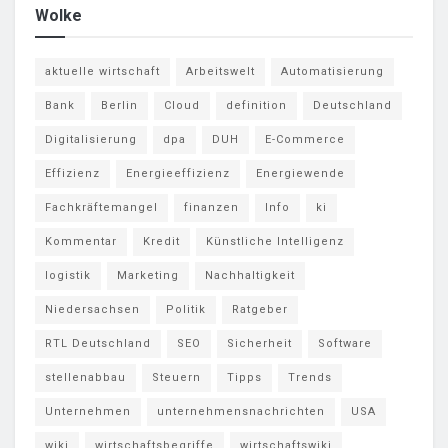
Wolke
aktuelle wirtschaft
Arbeitswelt
Automatisierung
Bank
Berlin
Cloud
definition
Deutschland
Digitalisierung
dpa
DUH
E-Commerce
Effizienz
Energieeffizienz
Energiewende
Fachkräftemangel
finanzen
Info
ki
Kommentar
Kredit
Künstliche Intelligenz
logistik
Marketing
Nachhaltigkeit
Niedersachsen
Politik
Ratgeber
RTL Deutschland
SEO
Sicherheit
Software
stellenabbau
Steuern
Tipps
Trends
Unternehmen
unternehmensnachrichten
USA
wiki
wirtschaftsbegriffe
wirtschaftswiki