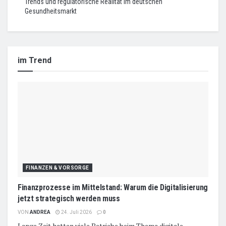
Trends und regulatorische Realität im deutschen
Gesundheitsmarkt
im Trend
FINANZEN & VORSORGE
Finanzprozesse im Mittelstand: Warum die Digitalisierung
jetzt strategisch werden muss
VON
ANDREA
24. Juli 2026
0
Lange Zeit hatten viele Betriebe beim Thema digitale