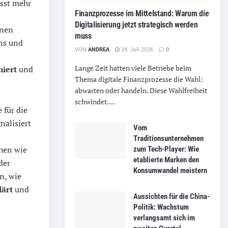
sst mehr
Finanzprozesse im Mittelstand: Warum die
Digitalisierung jetzt strategisch werden
inen
muss
ens und
VON
ANDREA
24. Juli 2026
0
Lange Zeit hatten viele Betriebe beim
niert
und
Thema digitale Finanzprozesse die Wahl:
abwarten oder handeln. Diese Wahlfreiheit
schwindet....
 für die
nalisiert
Vom
Traditionsunternehmen
chen wie
zum Tech-Player: Wie
etablierte Marken den
der
Konsumwandel meistern
n, wie
lärt
und
Aussichten für die China-
Politik: Wachstum
verlangsamt sich im