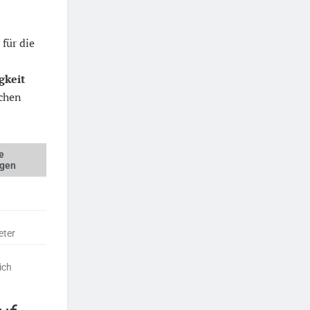
r für die
gkeit
ichen
e
ngen
eter
ich