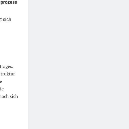
sprozess
t sich
trages.
Struktur
e
ie
nach sich