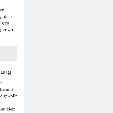
ten
gt dem
ig zu
ger
wird
rung
r
lle
und
d gewollt
en
uniziert