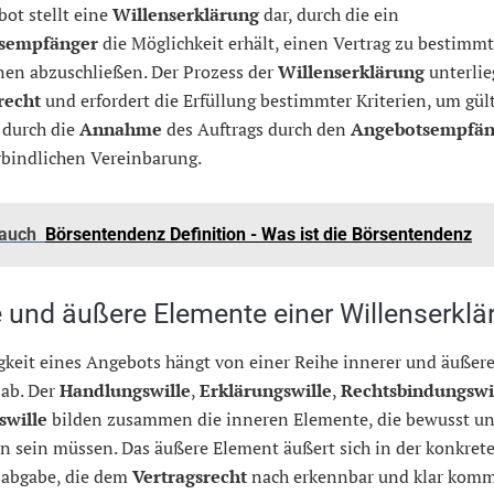
ot stellt eine
Willenserklärung
dar, durch die ein
sempfänger
die Möglichkeit erhält, einen Vertrag zu bestimm
nen abzuschließen. Der Prozess der
Willenserklärung
unterlie
recht
und erfordert die Erfüllung bestimmter Kriterien, um gült
t durch die
Annahme
des Auftrags durch den
Angebotsempfän
rbindlichen Vereinbarung.
 auch
Börsentendenz Definition - Was ist die Börsentendenz
e und äußere Elemente einer Willenserklä
gkeit eines Angebots hängt von einer Reihe innerer und äußere
 ab. Der
Handlungswille
,
Erklärungswille
,
Rechtsbindungswi
swille
bilden zusammen die inneren Elemente, die bewusst un
n sein müssen. Das äußere Element äußert sich in der konkret
abgabe, die dem
Vertragsrecht
nach erkennbar und klar komm