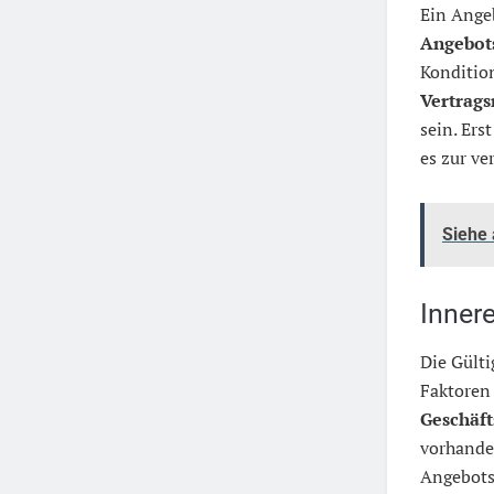
Ein Angeb
Angebot
Konditio
Vertrags
sein. Ers
es zur ve
Siehe
Inner
Die Gülti
Faktoren
Geschäft
vorhande
Angebots