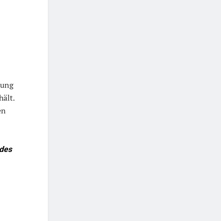
hung
hält.
en
 des