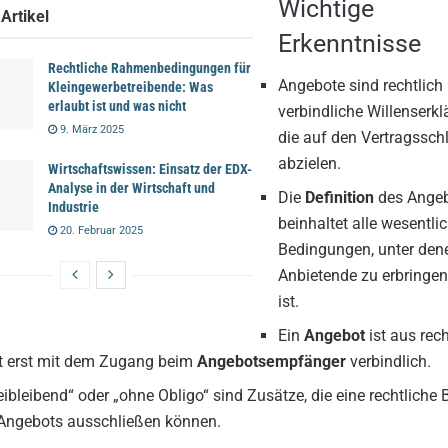
Wichtige
Artikel
Erkenntnisse
Rechtliche Rahmenbedingungen für
Angebote sind rechtlich
Kleingewerbetreibende: Was
erlaubt ist und was nicht
verbindliche Willenserkl
9. März 2025
die auf den Vertragssch
abzielen.
Wirtschaftswissen: Einsatz der EDX-
Analyse in der Wirtschaft und
Die
Definition
des Ange
Industrie
beinhaltet alle wesentli
20. Februar 2025
Bedingungen, unter den
Anbietende zu erbringen
ist.
Ein
Angebot
ist aus rech
t erst mit dem Zugang beim
Angebotsempfänger
verbindlich.
eibleibend“ oder „ohne Obligo“ sind Zusätze, die eine rechtliche
Angebots ausschließen können.