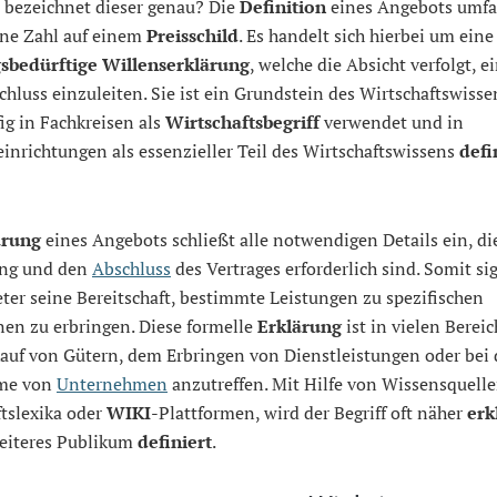
 bezeichnet dieser genau? Die
Definition
eines Angebots umfa
ine Zahl auf einem
Preisschild
. Es handelt sich hierbei um eine
bedürftige Willenserklärung
, welche die Absicht verfolgt, e
chluss einzuleiten. Sie ist ein Grundstein des Wirtschaftswiss
ig in Fachkreisen als
Wirtschaftsbegriff
verwendet und in
inrichtungen als essenzieller Teil des Wirtschaftswissens
defi
ärung
eines Angebots schließt alle notwendigen Details ein, die
ng und den
Abschluss
des Vertrages erforderlich sind. Somit sig
ter seine Bereitschaft, bestimmte Leistungen zu spezifischen
nen zu erbringen. Diese formelle
Erklärung
ist in vielen Berei
auf von Gütern, dem Erbringen von Dienstleistungen oder bei 
me von
Unternehmen
anzutreffen. Mit Hilfe von Wissensquelle
tslexika oder
WIKI
-Plattformen, wird der Begriff oft näher
erk
reiteres Publikum
definiert
.