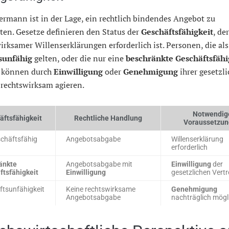
ermann ist in der Lage, ein rechtlich bindendes Angebot zu
ten. Gesetze definieren den Status der
Geschäftsfähigkeit
, de
rksamer Willenserklärungen erforderlich ist. Personen, die als
sunfähig
gelten, oder die nur eine
beschränkte Geschäftsfähi
, können durch
Einwilligung
oder
Genehmigung
ihrer gesetzl
 rechtswirksam agieren.
Notwendig
äftsfähigkeit
Rechtliche Handlung
Voraussetzu
schäftsfähig
Angebotsabgabe
Willenserklärung
erforderlich
änkte
Angebotsabgabe mit
Einwilligung
der
ftsfähigkeit
Einwilligung
gesetzlichen Vertr
tsunfähigkeit
Keine rechtswirksame
Genehmigung
Angebotsabgabe
nachträglich mögl