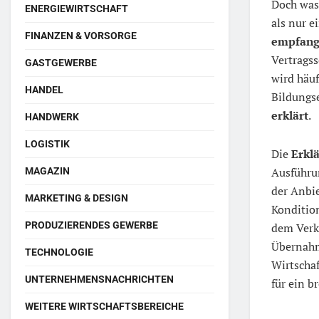
Doch was
ENERGIEWIRTSCHAFT
als nur e
FINANZEN & VORSORGE
empfangs
Vertragss
GASTGEWERBE
wird häuf
HANDEL
Bildungse
erklärt
.
HANDWERK
LOGISTIK
Die
Erkl
Ausführu
MAGAZIN
der Anbie
MARKETING & DESIGN
Konditio
PRODUZIERENDES GEWERBE
dem Verk
Übernah
TECHNOLOGIE
Wirtschaf
UNTERNEHMENSNACHRICHTEN
für ein b
WEITERE WIRTSCHAFTSBEREICHE