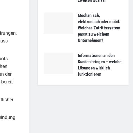
zweiten Quartal
Mechanisch,
elektronisch oder mobil:
Welches Zutrittssystem
ärungen,
passt zu welchem
Unternehmen?
luss
Informationen an den
bots
Kunden bringen – welche
chen
Lösungen wirklich
en der
funktionieren
 bereit
tlicher
 Bindung