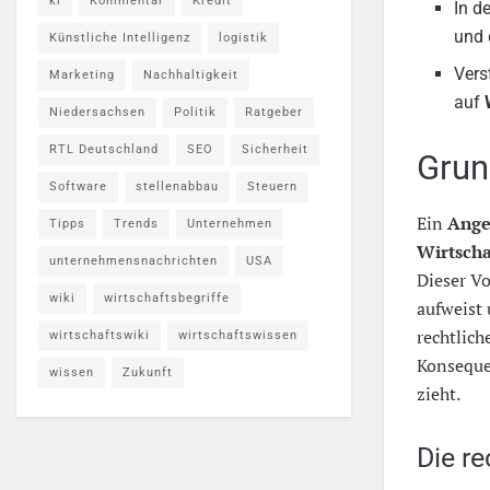
ki
Kommentar
Kredit
In d
und 
Künstliche Intelligenz
logistik
Vers
Marketing
Nachhaltigkeit
auf
Niedersachsen
Politik
Ratgeber
RTL Deutschland
SEO
Sicherheit
Grun
Software
stellenabbau
Steuern
Ein
Ange
Tipps
Trends
Unternehmen
Wirtscha
unternehmensnachrichten
USA
Dieser Vo
wiki
wirtschaftsbegriffe
aufweist 
rechtlic
wirtschaftswiki
wirtschaftswissen
Konsequen
wissen
Zukunft
zieht.
Die r