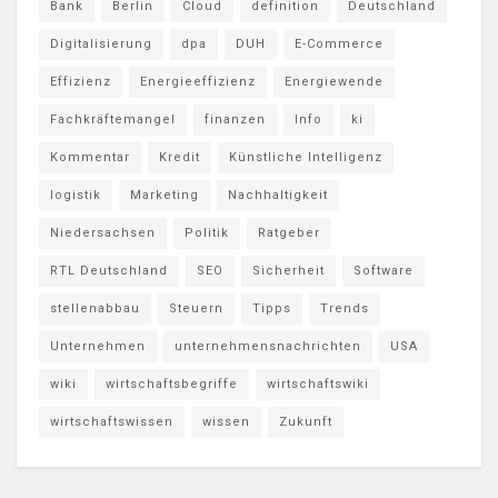
Bank
Berlin
Cloud
definition
Deutschland
Digitalisierung
dpa
DUH
E-Commerce
Effizienz
Energieeffizienz
Energiewende
Fachkräftemangel
finanzen
Info
ki
Kommentar
Kredit
Künstliche Intelligenz
logistik
Marketing
Nachhaltigkeit
Niedersachsen
Politik
Ratgeber
RTL Deutschland
SEO
Sicherheit
Software
stellenabbau
Steuern
Tipps
Trends
Unternehmen
unternehmensnachrichten
USA
wiki
wirtschaftsbegriffe
wirtschaftswiki
wirtschaftswissen
wissen
Zukunft