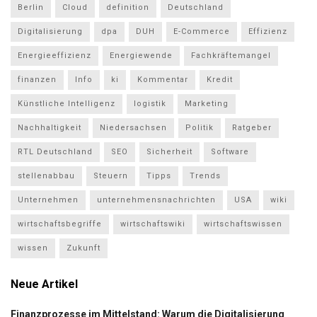
Berlin
Cloud
definition
Deutschland
Digitalisierung
dpa
DUH
E-Commerce
Effizienz
Energieeffizienz
Energiewende
Fachkräftemangel
finanzen
Info
ki
Kommentar
Kredit
Künstliche Intelligenz
logistik
Marketing
Nachhaltigkeit
Niedersachsen
Politik
Ratgeber
RTL Deutschland
SEO
Sicherheit
Software
stellenabbau
Steuern
Tipps
Trends
Unternehmen
unternehmensnachrichten
USA
wiki
wirtschaftsbegriffe
wirtschaftswiki
wirtschaftswissen
wissen
Zukunft
Neue Artikel
Finanzprozesse im Mittelstand: Warum die Digitalisierung