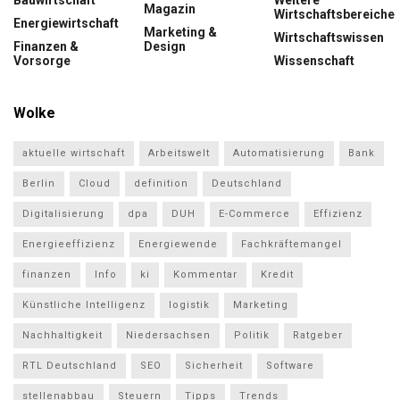
Magazin
Wirtschaftsbereiche
Energiewirtschaft
Marketing &
Wirtschaftswissen
Finanzen &
Design
Vorsorge
Wissenschaft
Wolke
aktuelle wirtschaft
Arbeitswelt
Automatisierung
Bank
Berlin
Cloud
definition
Deutschland
Digitalisierung
dpa
DUH
E-Commerce
Effizienz
Energieeffizienz
Energiewende
Fachkräftemangel
finanzen
Info
ki
Kommentar
Kredit
Künstliche Intelligenz
logistik
Marketing
Nachhaltigkeit
Niedersachsen
Politik
Ratgeber
RTL Deutschland
SEO
Sicherheit
Software
stellenabbau
Steuern
Tipps
Trends