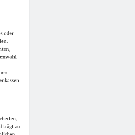
es oder
len.
nten,
senwahl
enen
kenkassen
cherten,
l trägt zu
nlichen