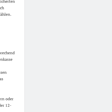
sicherten
ich
ählen.
prechend
enkasse
ssen
as
ern oder
der 12-