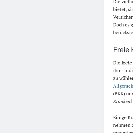
Die vielf
bietet, s
Versicher
Doch es 
berücksi
Freie
Die
frei
ihrer ind
zu wählen
Allgemei
(BKK) und
Krankenk
Einige K
nehmen au
monatige