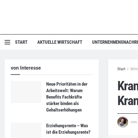
START
AKTUELLE WIRTSCHAFT
UNTERNEHMENSNACHR
von Interesse
Start
Wirt
Kran
Neue Prioritäten in der
Arbeitswelt: Warum
Kra
Benefits Fachkräfte
stärker binden als
Gehaltserhöhungen
von
Erziehungsrente – Was
ist die Erziehungsrente?