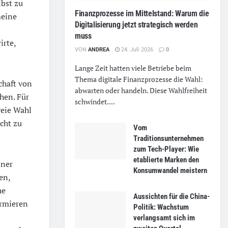
lbst zu
Finanzprozesse im Mittelstand: Warum die
meine
Digitalisierung jetzt strategisch werden
muss
rte,
VON
ANDREA
24. Juli 2026
0
Lange Zeit hatten viele Betriebe beim
Thema digitale Finanzprozesse die Wahl:
chaft von
abwarten oder handeln. Diese Wahlfreiheit
hen. Für
schwindet....
reie Wahl
cht zu
Vom
Traditionsunternehmen
zum Tech-Player: Wie
etablierte Marken den
iner
Konsumwandel meistern
en,
he
Aussichten für die China-
ormieren
Politik: Wachstum
verlangsamt sich im