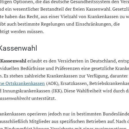
ältigen Optionen, die das deutsche Gesundheitssystem den Ver
ind ein wesentlicher Bestandteil der freien Kassenwahl. Gesetzl
te haben das Recht, aus einer Vielzahl von Krankenkassen zu w
gibt auch bestimmte Regelungen und Einschränkungen, die
chtigt werden müssen.
 Kassenwahl
e Kassenwahl
erlaubt es den Versicherten in Deutschland, ents
ividuellen Bedürfnisse und Präferenzen eine gesetzliche Krank
. Es stehen zahlreiche Krankenkassen zur Verfügung, darunter
ne Ortskrankenkassen
(AOK), Ersatzkassen, Betriebskrankenka
 Innungskrankenkassen (IKK). Diese Wahlfreiheit wird durch d
assenwahlrecht
unterstützt.
rankenkassen operieren jedoch nur in bestimmten Bundesländ
sschließlich Mitglieder aus spezifischen Betrieben auf. Nach 
n Bindungsfrist können Versicherte mit einer zweimonatigen