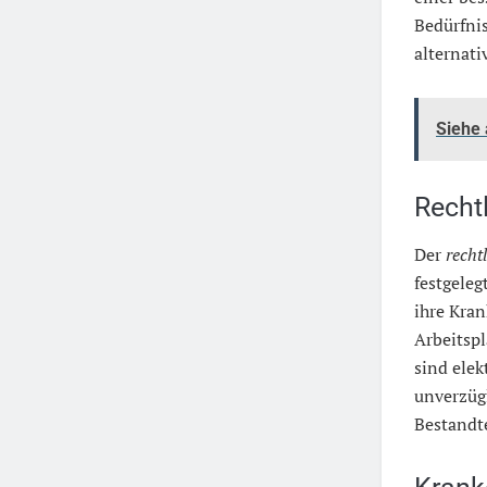
Bedürfnis
alternat
Siehe
Recht
Der
recht
festgeleg
ihre Kra
Arbeitspl
sind elek
unverzüg
Bestandte