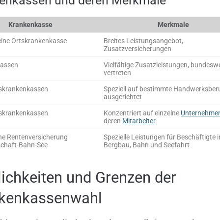
enkassen und deren Merkmale
Krankenkasse
Merkmale
eine Ortskrankenkasse
Breites Leistungsangebot,
Zusatzversicherungen
kassen
Vielfältige Zusatzleistungen, bundeswe
vertreten
skrankenkassen
Speziell auf bestimmte Handwerksber
ausgerichtet
bskrankenkassen
Konzentriert auf einzelne
Unternehme
deren
Mitarbeiter
he Rentenversicherung
Spezielle Leistungen für Beschäftigte 
chaft-Bahn-See
Bergbau, Bahn und Seefahrt
ichkeiten und Grenzen der
kenkassenwahl