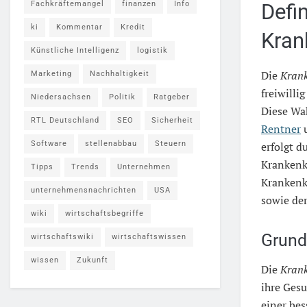
Fachkräftemangel
finanzen
Info
Defi
ki
Kommentar
Kredit
Kran
Künstliche Intelligenz
logistik
Die
Kran
Marketing
Nachhaltigkeit
freiwilli
Niedersachsen
Politik
Ratgeber
Diese Wa
RTL Deutschland
SEO
Sicherheit
Rentner
u
Software
stellenabbau
Steuern
erfolgt d
Krankenk
Tipps
Trends
Unternehmen
Krankenk
unternehmensnachrichten
USA
sowie de
wiki
wirtschaftsbegriffe
Grund
wirtschaftswiki
wirtschaftswissen
wissen
Zukunft
Die
Kran
ihre Gesu
einer be