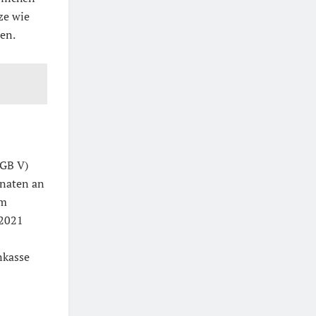
ze wie
en.
SGB V)
onaten an
em
 2021
nkasse