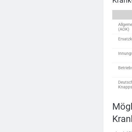
Krank
Allgem
(AOK)
Ersatz
Innung
Betrie
Deutsc
Knapps
Mögl
Kran