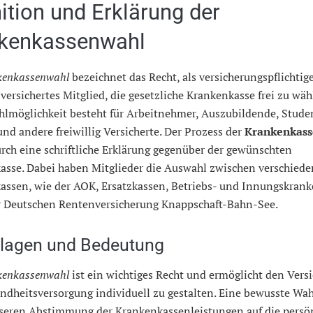
nition und Erklärung der
kenkassenwahl
kenkassenwahl
bezeichnet das Recht, als versicherungspflichtig
g versichertes Mitglied, die gesetzliche Krankenkasse frei zu wäh
hlmöglichkeit besteht für Arbeitnehmer, Auszubildende, Stude
nd andere freiwillig Versicherte. Der Prozess der
Krankenkas
urch eine schriftliche Erklärung gegenüber der gewünschten
asse. Dabei haben Mitglieder die Auswahl zwischen verschied
assen, wie der AOK, Ersatzkassen, Betriebs- und Innungskran
r Deutschen Rentenversicherung Knappschaft-Bahn-See.
lagen und Bedeutung
kenkassenwahl
ist ein wichtiges Recht und ermöglicht den Versi
ndheitsversorgung individuell zu gestalten. Eine bewusste Wah
sseren Abstimmung der Krankenkassenleistungen auf die persö