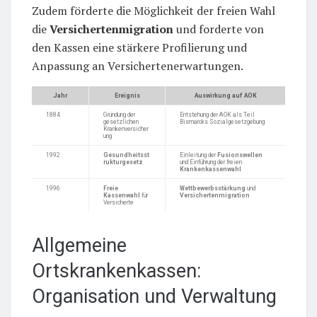
Zudem förderte die Möglichkeit der freien Wahl
die
Versichertenmigration
und forderte von
den Kassen eine stärkere Profilierung und
Anpassung an Versichertenerwartungen.
Jahr
Ereignis
Auswirkung auf AOK
1884
Gründung der
Entstehung der AOK als Teil
gesetzlichen
Bismarcks Sozialgesetzgebung
Krankenversicher
ung
1992
Gesundheitsst
Einleitung der
Fusionswellen
rukturgesetz
und Einführung der freien
Krankenkassenwahl
1996
Freie
Wettbewerbsstärkung
und
Kassenwahl
für
Versichertenmigration
Versicherte
Allgemeine
Ortskrankenkassen:
Organisation und Verwaltung