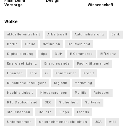
Finanzen &
Design
Vorsorge
Wissenschaft
Wolke
aktuelle wirtschaft
Arbeitswelt
Automatisierung
Bank
Berlin
Cloud
definition
Deutschland
Digitalisierung
dpa
DUH
E-Commerce
Effizienz
Energieeffizienz
Energiewende
Fachkräftemangel
finanzen
Info
ki
Kommentar
Kredit
Künstliche Intelligenz
logistik
Marketing
Nachhaltigkeit
Niedersachsen
Politik
Ratgeber
RTL Deutschland
SEO
Sicherheit
Software
stellenabbau
Steuern
Tipps
Trends
Unternehmen
unternehmensnachrichten
USA
wiki