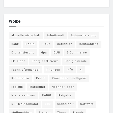
Wolke
aktuelle wirtschaft
Arbeitswelt
Automatisierung
Bank
Berlin
Cloud
definition
Deutschland
Digitalisierung
dpa
DUH
E-Commerce
Effizienz
Energieeffizienz
Energiewende
Fachkräftemangel
finanzen
Info
ki
Kommentar
Kredit
Künstliche Intelligenz
logistik
Marketing
Nachhaltigkeit
Niedersachsen
Politik
Ratgeber
RTL Deutschland
SEO
Sicherheit
Software
stellenabbau
Steuern
Tipps
Trends