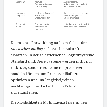
Lagerverw
Manuelle
Automatisierte,
altung
Bestandserfassung
bedarfsgerechte Lagerhaltung
und -steuerung
und Nachbestellung
Transportro
Statische Routen auf
Optimierung in Echtzeit durch
utenplanun
Basis von
Verkehrsanalyse und
g
Erfahrungswerten
Mustererkennung
Kundenbet
Standardisierte
Individuelle Kundeninteraktion
reuung
Antworten und
durch lernfähige Chatbots
Prozesse
Die rasante Entwicklung auf dem Gebiet der
Künstlichen Intelligenz
lässt eine Zukunft
erwarten, in der selbstlernende Logistiksysteme
Standard sind. Diese Systeme werden nicht nur
reaktiver, sondern zunehmend proaktiver
handeln können, um Prozessabläufe zu
optimieren und um langfristig einen
nachhaltigen, wirtschaftlichen Erfolg
sicherzustellen.
Die Möglichkeiten für Effizienzsteigerungen