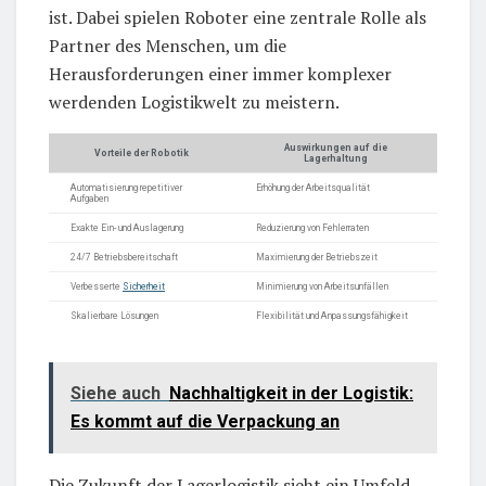
ist. Dabei spielen Roboter eine zentrale Rolle als
Partner des Menschen, um die
Herausforderungen einer immer komplexer
werdenden Logistikwelt zu meistern.
Auswirkungen auf die
Vorteile der Robotik
Lagerhaltung
Automatisierung repetitiver
Erhöhung der Arbeitsqualität
Aufgaben
Exakte Ein- und Auslagerung
Reduzierung von Fehlerraten
24/7 Betriebsbereitschaft
Maximierung der Betriebszeit
Verbesserte
Sicherheit
Minimierung von Arbeitsunfällen
Skalierbare Lösungen
Flexibilität und Anpassungsfähigkeit
Siehe auch
Nachhaltigkeit in der Logistik:
Es kommt auf die Verpackung an
Die Zukunft der Lagerlogistik sieht ein Umfeld