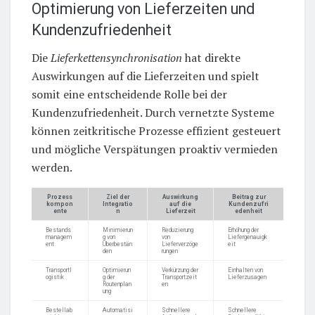
Optimierung von Lieferzeiten und
Kundenzufriedenheit
Die
Lieferkettensynchronisation
hat direkte
Auswirkungen auf die Lieferzeiten und spielt
somit eine entscheidende Rolle bei der
Kundenzufriedenheit. Durch vernetzte Systeme
können zeitkritische Prozesse effizient gesteuert
und mögliche Verspätungen proaktiv vermieden
werden.
Prozess
Ziel der
Auswirkung
Beitrag zur
kompon
Integratio
auf die
Kundenzufri
ente
n
Lieferzeit
edenheit
Bestands
Minimierun
Reduzierung
Erhöhung der
managem
g von
von
Liefergenauigk
ent
Überbestän
Lieferverzöge
eit
den
rungen
Transportl
Optimierun
Verkürzung der
Einhalten von
ogistik
g der
Transportzeit
Lieferzusagen
Routenplan
en
ung
Bestellab
Automatisi
Schnellere
Schnellere