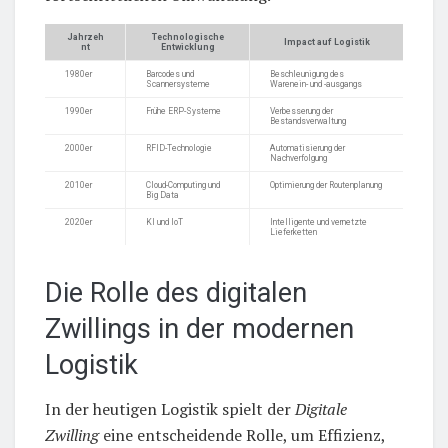
Jahrzeh
Technologische
Impact auf Logistik
nt
Entwicklung
1980er
Barcodes und
Beschleunigung des
Scannersysteme
Warenein- und -ausgangs
1990er
Frühe ERP-Systeme
Verbesserung der
Bestandsverwaltung
2000er
RFID-Technologie
Automatisierung der
Nachverfolgung
2010er
Cloud-Computing und
Optimierung der Routenplanung
Big Data
2020er
KI und IoT
Intelligente und vernetzte
Lieferketten
Die Rolle des digitalen
Zwillings in der modernen
Logistik
In der heutigen Logistik spielt der
Digitale
Zwilling
eine entscheidende Rolle, um Effizienz,