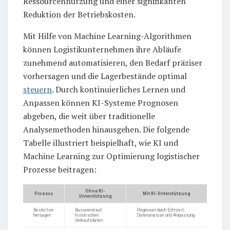
Ressourcennutzung und einer signifikanten
Reduktion der Betriebskosten.
Mit Hilfe von Machine Learning-Algorithmen
können Logistikunternehmen ihre Abläufe
zunehmend automatisieren, den Bedarf präziser
vorhersagen und die Lagerbestände optimal
steuern
. Durch kontinuierliches Lernen und
Anpassen können KI-Systeme Prognosen
abgeben, die weit über traditionelle
Analysemethoden hinausgehen. Die folgende
Tabelle illustriert beispielhaft, wie KI und
Machine Learning zur Optimierung logistischer
Prozesse beitragen:
Ohne KI-
Prozess
Mit KI-Unterstützung
Unterstützung
Bestellvor
Basierend auf
Prognosen durch Echtzeit-
hersagen
historischen
Datenanalyse und -Anpassung
Verkaufsdaten