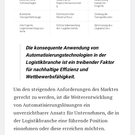
Sortieranlagen
Kapazitätsauslastun
manueller
g
Eingriffe
Autonome
Kontinuierlicher
Senkung der
Transportfahrzeuge
Materialfluss
Transportkosten
Intelligente
Echtzeitüberwachung
Optimierung des
Lagerverwaltungssys
des Lagerbestands
Lagerplatzes
teme
Die konsequente Anwendung von
Automatisierungstechnologien in der
Logistikbranche ist ein treibender Faktor
für nachhaltige Effizienz und
Wettbewerbsfähigkeit.
Um den steigenden Anforderungen des Marktes
gerecht zu werden, ist die Weiterentwicklung
von Automatisierungslösungen ein
unverzichtbarer Ansatz für Unternehmen, die in
der Logistikbranche eine führende Position
einnehmen oder diese erreichen möchten.