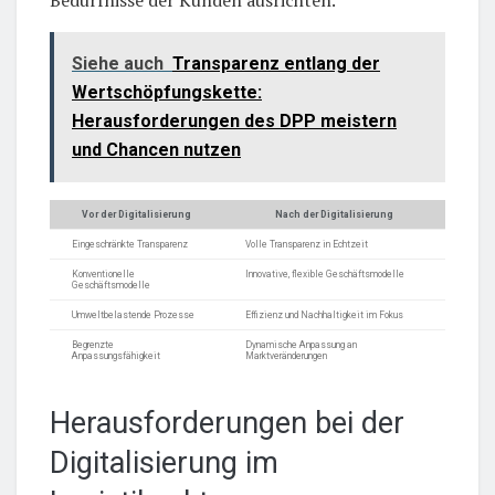
Siehe auch
Transparenz entlang der
Wertschöpfungskette:
Herausforderungen des DPP meistern
und Chancen nutzen
Vor der Digitalisierung
Nach der Digitalisierung
Eingeschränkte Transparenz
Volle Transparenz in Echtzeit
Konventionelle
Innovative, flexible Geschäftsmodelle
Geschäftsmodelle
Umweltbelastende Prozesse
Effizienz und Nachhaltigkeit im Fokus
Begrenzte
Dynamische Anpassung an
Anpassungsfähigkeit
Marktveränderungen
Herausforderungen bei der
Digitalisierung im