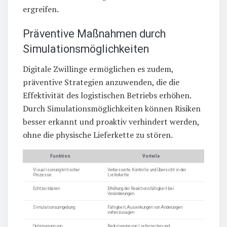
ergreifen.
Präventive Maßnahmen durch
Simulationsmöglichkeiten
Digitale Zwillinge ermöglichen es zudem,
präventive Strategien anzuwenden, die die
Effektivität des logistischen Betriebs erhöhen.
Durch Simulationsmöglichkeiten können Risiken
besser erkannt und proaktiv verhindert werden,
ohne die physische Lieferkette zu stören.
Funktion
Vorteile
Visualisierung kritischer
Verbesserte Kontrolle und Übersicht in der
Prozesse
Lieferkette
Echtzeitdaten
Erhöhung der Reaktionsfähigkeit bei
Veränderungen
Simulationsumgebung
Fähigkeit, Auswirkungen von Änderungen
vorherzusagen
Optimierung von
Reduzierung von Lieferzeiten und