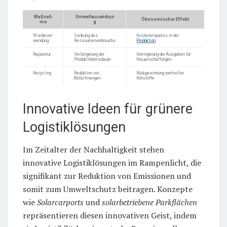
Maßnah
Umweltauswirkun
Ökonomischer Effekt
me
g
Wiederver
Senkung des
Kostenersparnis in der
wendung
Ressourcenverbrauchs
Produktion
Reparatur
Verlängerung der
Verringerung der Ausgaben für
Produktlebensdauer
Neuanschaffungen
Recycling
Reduktion von
Rückgewinnung wertvoller
Abfallmengen
Rohstoffe
Innovative Ideen für grünere
Logistiklösungen
Im Zeitalter der Nachhaltigkeit stehen
innovative Logistiklösungen im Rampenlicht, die
signifikant zur Reduktion von Emissionen und
somit zum Umweltschutz beitragen. Konzepte
wie
Solarcarports
und
solarbetriebene Parkflächen
repräsentieren diesen innovativen Geist, indem