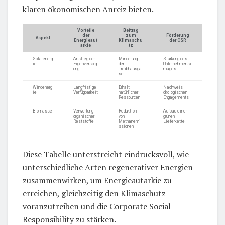
klaren ökonomischen Anreiz bieten.
Vorteile
Beitrag
der
zum
Förderung
Aspekt
Energieaut
Klimaschu
der CSR
arkie
tz
Solarenerg
Anstieg der
Minderung
Stärkung des
ie
Eigenversorg
der
Unternehmensi
ung
Treibhausga
mages
se
Windenerg
Langfristige
Erhalt
Nachweis
ie
Verfügbarkeit
natürlicher
ökologischen
Ressourcen
Engagements
Biomasse
Verwertung
Reduktion
Aufbau einer
organischer
von
grünen
Reststoffe
Methanemi
Lieferkette
ssionen
Diese Tabelle unterstreicht eindrucksvoll, wie
unterschiedliche Arten regenerativer Energien
zusammenwirken, um Energieautarkie zu
erreichen, gleichzeitig den Klimaschutz
voranzutreiben und die Corporate Social
Responsibility zu stärken.