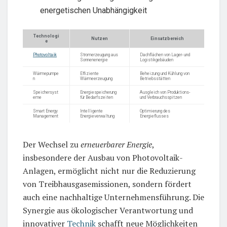
energetischen Unabhängigkeit
Technologi
Nutzen
Einsatzbereich
e
Photovoltaik
Stromerzeugung aus
Dachflächen von Lager- und
Sonnenenergie
Logistikgebäuden
Wärmepumpe
Effiziente
Beheizung und Kühlung von
n
Wärmeerzeugung
Betriebsstätten
Speichersyst
Energiespeicherung
Ausgleich von Produktions-
eme
für Bedarfszeiten
und Verbrauchsspitzen
Smart Energy
Intelligente
Optimierung des
Management
Energieverwaltung
Energieflusses
Der Wechsel zu
erneuerbarer Energie
,
insbesondere der Ausbau von Photovoltaik-
Anlagen, ermöglicht nicht nur die Reduzierung
von Treibhausgasemissionen, sondern fördert
auch eine nachhaltige Unternehmensführung. Die
Synergie aus ökologischer Verantwortung und
innovativer
Technik
schafft neue Möglichkeiten