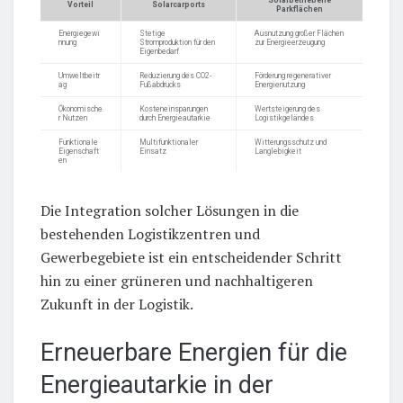
Solarbetriebene
Vorteil
Solarcarports
Parkflächen
Energiegewi
Stetige
Ausnutzung großer Flächen
nnung
Stromproduktion für den
zur Energieerzeugung
Eigenbedarf
Umweltbeitr
Reduzierung des CO2-
Förderung regenerativer
ag
Fußabdrucks
Energienutzung
Ökonomische
Kosteneinsparungen
Wertsteigerung des
r Nutzen
durch Energieautarkie
Logistikgeländes
Funktionale
Multifunktionaler
Witterungsschutz und
Eigenschaft
Einsatz
Langlebigkeit
en
Die Integration solcher Lösungen in die
bestehenden Logistikzentren und
Gewerbegebiete ist ein entscheidender Schritt
hin zu einer grüneren und nachhaltigeren
Zukunft in der Logistik.
Erneuerbare Energien für die
Energieautarkie in der