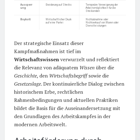
Aussperr
Erwiderung auf Streiks
Temporäre Verweigerung der
ung
Arbeitsmöglichkeit für die
Streikenden
Boykott
Wirtschaftlicher Druck
Nichtabnahme oder
auf eine Partei
Nichtverkauf von Waren oder
Dienstleistungen
Der strategische Einsatz dieser
Kampfmaßnahmen ist tief im
Wirtschaftswissen
verwurzelt und reflektiert
die Relevanz von adäquatem
Wissen
über die
Geschichte
, den
Wirtschaftsbegriff
sowie die
Gesetzeslage
. Der kontinuierliche Dialog zwischen
historischem Erbe, rechtlichen
Rahmenbedingungen und aktuellen Praktiken
bildet die Basis für die Auseinandersetzung mit
den Grundlagen des Arbeitskampfes in der
modernen Arbeitswelt.