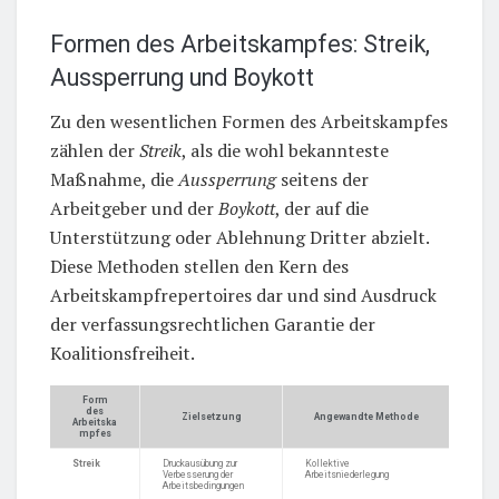
Formen des Arbeitskampfes: Streik,
Aussperrung und Boykott
Zu den wesentlichen Formen des Arbeitskampfes
zählen der
Streik
, als die wohl bekannteste
Maßnahme, die
Aussperrung
seitens der
Arbeitgeber und der
Boykott
, der auf die
Unterstützung oder Ablehnung Dritter abzielt.
Diese Methoden stellen den Kern des
Arbeitskampfrepertoires dar und sind Ausdruck
der verfassungsrechtlichen Garantie der
Koalitionsfreiheit.
Form
des
Zielsetzung
Angewandte Methode
Arbeitska
mpfes
Streik
Druckausübung zur
Kollektive
Verbesserung der
Arbeitsniederlegung
Arbeitsbedingungen