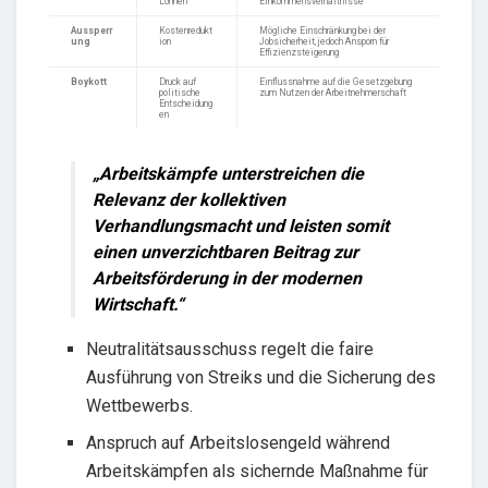
Löhnen
Einkommensverhältnisse
Aussperr
Kostenredukt
Mögliche Einschränkung bei der
ung
ion
Jobsicherheit, jedoch Ansporn für
Effizienzsteigerung
Boykott
Druck auf
Einflussnahme auf die Gesetzgebung
politische
zum Nutzen der Arbeitnehmerschaft
Entscheidung
en
„Arbeitskämpfe unterstreichen die
Relevanz der kollektiven
Verhandlungsmacht und leisten somit
einen unverzichtbaren Beitrag zur
Arbeitsförderung
in der modernen
Wirtschaft.“
Neutralitätsausschuss regelt die faire
Ausführung von Streiks und die Sicherung des
Wettbewerbs.
Anspruch auf Arbeitslosengeld während
Arbeitskämpfen als sichernde Maßnahme für