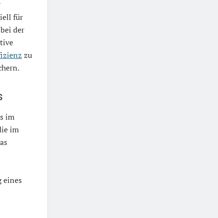
r
ell für
bei der
tive
fizienz
zu
chern.
s
s im
die im
das
g eines