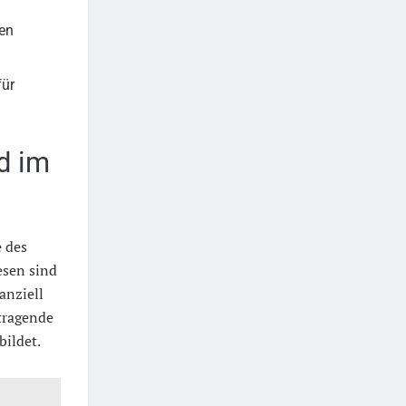
gen
für
d im
e des
sen sind
anziell
tragende
bildet.