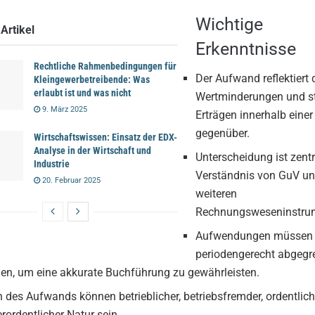
Wichtige
Artikel
Erkenntnisse
Rechtliche Rahmenbedingungen für
Der Aufwand reflektiert 
Kleingewerbetreibende: Was
erlaubt ist und was nicht
Wertminderungen und s
9. März 2025
Erträgen innerhalb einer
gegenüber.
Wirtschaftswissen: Einsatz der EDX-
Analyse in der Wirtschaft und
Unterscheidung ist zentr
Industrie
Verständnis von GuV u
20. Februar 2025
weiteren
Rechnungsweseninstru
Aufwendungen müssen 
periodengerecht abgegr
en, um eine akkurate Buchführung zu gewährleisten.
n des Aufwands können betrieblicher, betriebsfremder, ordentlich
rordentlicher Natur sein.