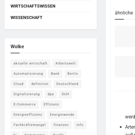
WIRTSCHAFTSWISSEN
ähnliche
WISSENSCHAFT
Wolke
aktuelle wirtschaft
Arbeitswelt
Automatisierung
Bank
Berlin
Cloud
definition
Deutschland
Digitalisierung
dpa
DUH
E-Commerce
Effizienz
Energieeffizienz
Energiewende
werd
Fachkräftemangel
finanzen
Info
Arte
auße