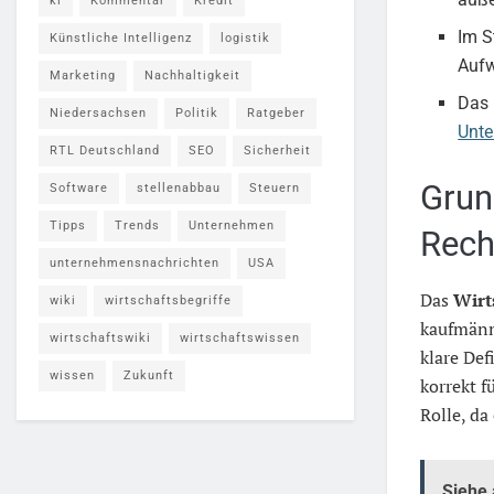
ki
Kommentar
Kredit
Im S
Künstliche Intelligenz
logistik
Aufw
Marketing
Nachhaltigkeit
Das 
Niedersachsen
Politik
Ratgeber
Unt
RTL Deutschland
SEO
Sicherheit
Grun
Software
stellenabbau
Steuern
Tipps
Trends
Unternehmen
Rec
unternehmensnachrichten
USA
Das
Wirt
wiki
wirtschaftsbegriffe
kaufmänn
wirtschaftswiki
wirtschaftswissen
klare De
wissen
Zukunft
korrekt 
Rolle, da
Siehe