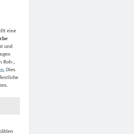
llt eine
iche
ht und
ungen
n Roh-,
en
. Dies
fentliche
ten.
zählen