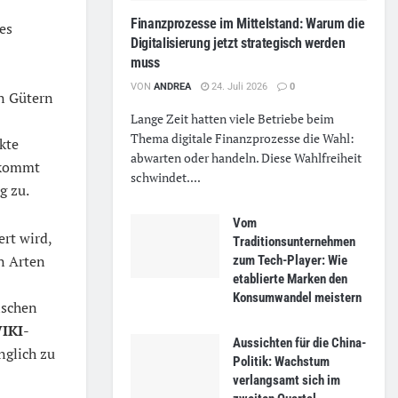
Finanzprozesse im Mittelstand: Warum die
es
Digitalisierung jetzt strategisch werden
muss
VON
ANDREA
24. Juli 2026
0
n Gütern
Lange Zeit hatten viele Betriebe beim
Thema digitale Finanzprozesse die Wahl:
kte
abwarten oder handeln. Diese Wahlfreiheit
 kommt
schwindet....
g zu.
Vom
rt wird,
Traditionsunternehmen
n Arten
zum Tech-Player: Wie
etablierte Marken den
Konsumwandel meistern
ischen
IKI
-
Aussichten für die China-
nglich zu
Politik: Wachstum
verlangsamt sich im