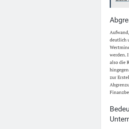
Abgre
Aufwand,
deutlich 
Wertminde
werden. 
also die
hingegen 
zur Erste
Abgrenzun
Finanzbe
Bedeu
Unte