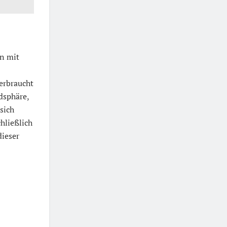
n mit
erbraucht
dsphäre,
sich
hließlich
dieser