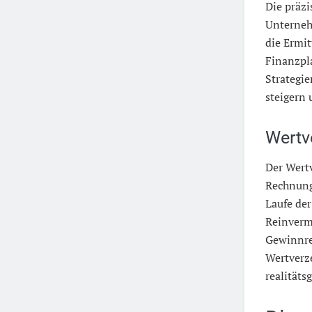
Die präzi
Unterneh
die Ermit
Finanzpla
Strategi
steigern 
Wertv
Der Wert
Rechnung
Laufe der
Reinverm
Gewinnre
Wertverze
realitäts