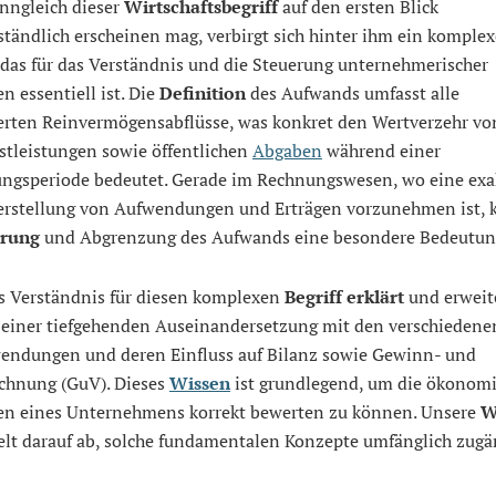
enngleich dieser
Wirtschaftsbegriff
auf den ersten Blick
ständlich erscheinen mag, verbirgt sich hinter ihm ein komplex
 das für das Verständnis und die Steuerung unternehmerischer
en essentiell ist. Die
Definition
des Aufwands umfasst alle
ierten Reinvermögensabflüsse, was konkret den Wertverzehr vo
stleistungen sowie öffentlichen
Abgaben
während einer
ngsperiode bedeutet. Gerade im Rechnungswesen, wo eine exa
rstellung von Aufwendungen und Erträgen vorzunehmen ist,
ärung
und Abgrenzung des Aufwands eine besondere Bedeutun
s Verständnis für diesen komplexen
Begriff erklärt
und erweite
s einer tiefgehenden Auseinandersetzung mit den verschiedene
endungen und deren Einfluss auf Bilanz sowie Gewinn- und
echnung (GuV). Dieses
Wissen
ist grundlegend, um die ökonom
ten eines Unternehmens korrekt bewerten zu können. Unsere
W
elt darauf ab, solche fundamentalen Konzepte umfänglich zugä