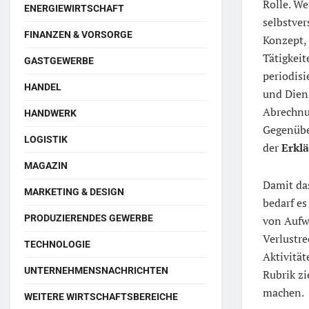
Rolle. W
ENERGIEWIRTSCHAFT
selbstver
FINANZEN & VORSORGE
Konzept,
Tätigkeit
GASTGEWERBE
periodis
HANDEL
und Dien
Abrechnu
HANDWERK
Gegenübe
LOGISTIK
der
Erkl
MAGAZIN
Damit da
MARKETING & DESIGN
bedarf e
PRODUZIERENDES GEWERBE
von Aufw
Verlustr
TECHNOLOGIE
Aktivitä
UNTERNEHMENSNACHRICHTEN
Rubrik zi
machen.
WEITERE WIRTSCHAFTSBEREICHE