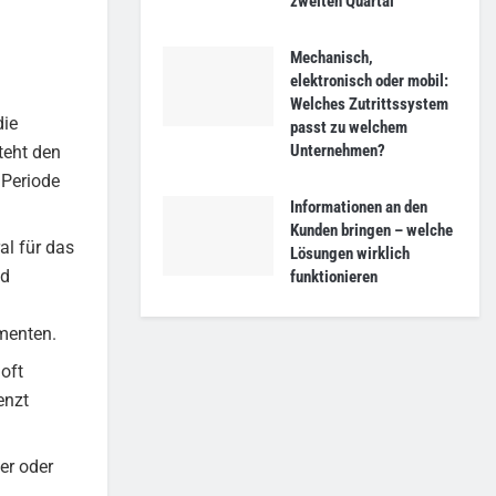
zweiten Quartal
Mechanisch,
elektronisch oder mobil:
Welches Zutrittssystem
die
passt zu welchem
Unternehmen?
teht den
 Periode
Informationen an den
Kunden bringen – welche
al für das
Lösungen wirklich
nd
funktionieren
menten.
oft
enzt
er oder