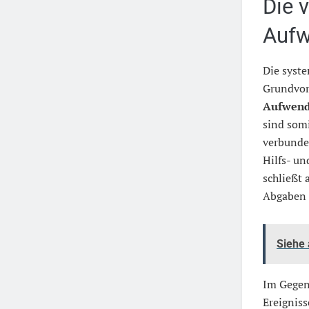
Die 
Auf
Die syst
Grundvor
Aufwen
sind som
verbunde
Hilfs- u
schließt 
Abgaben m
Siehe
Im Gegen
Ereignis