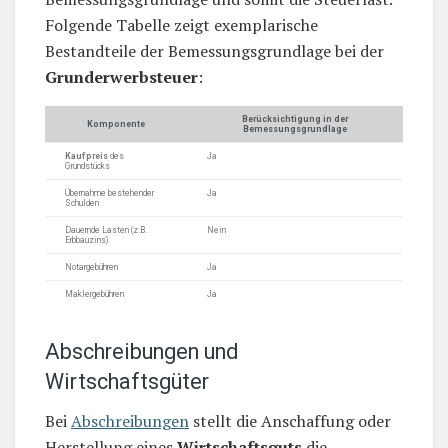
Folgende Tabelle zeigt exemplarische
Bestandteile der Bemessungsgrundlage bei der
Grunderwerbsteuer
:
Berücksichtigung in der
Komponente
Bemessungsgrundlage
Kaufpreis
des
Ja
Grundstücks
Übernahme bestehender
Ja
Schulden
Dauernde Lasten (z.B.
Nein
Erbbauzins)
Notargebühren
Ja
Maklergebühren
Ja
Abschreibungen und
Wirtschaftsgüter
Bei
Abschreibungen
stellt die Anschaffung oder
Herstellung eines
Wirtschaftsguts
die