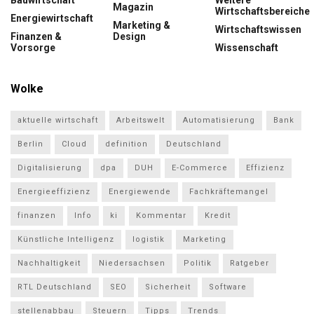
Bauwirtschaft
Weitere
Magazin
Wirtschaftsbereiche
Energiewirtschaft
Marketing &
Wirtschaftswissen
Finanzen &
Design
Vorsorge
Wissenschaft
Wolke
aktuelle wirtschaft
Arbeitswelt
Automatisierung
Bank
Berlin
Cloud
definition
Deutschland
Digitalisierung
dpa
DUH
E-Commerce
Effizienz
Energieeffizienz
Energiewende
Fachkräftemangel
finanzen
Info
ki
Kommentar
Kredit
Künstliche Intelligenz
logistik
Marketing
Nachhaltigkeit
Niedersachsen
Politik
Ratgeber
RTL Deutschland
SEO
Sicherheit
Software
stellenabbau
Steuern
Tipps
Trends