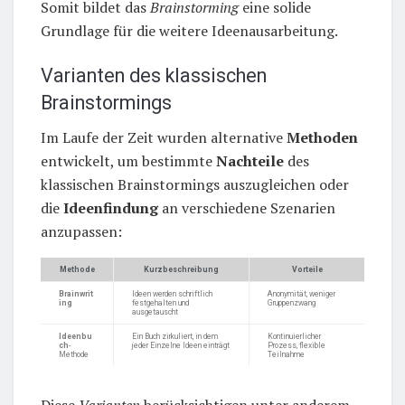
Somit bildet das
Brainstorming
eine solide
Grundlage für die weitere Ideenausarbeitung.
Varianten des klassischen
Brainstormings
Im Laufe der Zeit wurden alternative
Methoden
entwickelt, um bestimmte
Nachteile
des
klassischen Brainstormings auszugleichen oder
die
Ideenfindung
an verschiedene Szenarien
anzupassen:
Methode
Kurzbeschreibung
Vorteile
Brainwrit
Ideen werden schriftlich
Anonymität, weniger
ing
festgehalten und
Gruppenzwang
ausgetauscht
Ideenbu
Ein Buch zirkuliert, in dem
Kontinuierlicher
ch
-
jeder Einzelne Ideen einträgt
Prozess, flexible
Methode
Teilnahme