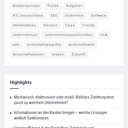
Niedersachsen
Politik
Ratgeber
RTL Deutschland
SEO
Sicherheit
Software
stellenabbau
Steuern
Tipps
Trends
Unternehmen
unternehmensnachrichten
USA
wiki
wirtschaftsbegriffe
wirtschaftswiki
wirtschaftswissen
wissen
Zukunft
Highlights
Mechanisch, elektronisch oder mobil: Welches Zutrittssystem
passt zu welchem Unternehmen?
Informationen an den Kunden bringen – welche Lösungen
wirklich funktionieren
Energieeffizienz in der Produktion: Potenziale von