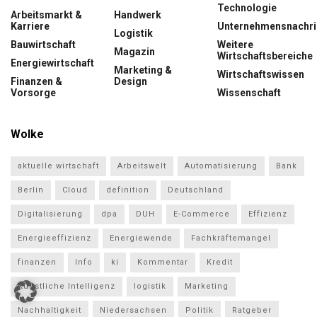
Technologie
Arbeitsmarkt &
Handwerk
Karriere
Unternehmensnachri
Logistik
Bauwirtschaft
Weitere
Magazin
Wirtschaftsbereiche
Energiewirtschaft
Marketing &
Wirtschaftswissen
Finanzen &
Design
Vorsorge
Wissenschaft
Wolke
aktuelle wirtschaft
Arbeitswelt
Automatisierung
Bank
Berlin
Cloud
definition
Deutschland
Digitalisierung
dpa
DUH
E-Commerce
Effizienz
Energieeffizienz
Energiewende
Fachkräftemangel
finanzen
Info
ki
Kommentar
Kredit
Künstliche Intelligenz
logistik
Marketing
Nachhaltigkeit
Niedersachsen
Politik
Ratgeber