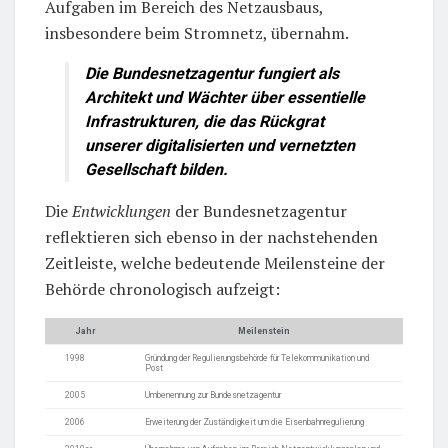
Aufgaben im Bereich des Netzausbaus,
insbesondere beim Stromnetz, übernahm.
Die
Bundesnetzagentur
fungiert als
Architekt und Wächter über essentielle
Infrastrukturen, die das Rückgrat
unserer digitalisierten und vernetzten
Gesellschaft bilden.
Die
Entwicklungen
der Bundesnetzagentur
reflektieren sich ebenso in der nachstehenden
Zeitleiste, welche bedeutende Meilensteine der
Behörde chronologisch aufzeigt:
Jahr
Meilenstein
1998
Gründung der Regulierungsbehörde für Telekommunikation und
Post
2005
Umbenennung zur Bundesnetzagentur
2006
Erweiterung der Zuständigkeit um die Eisenbahnregulierung