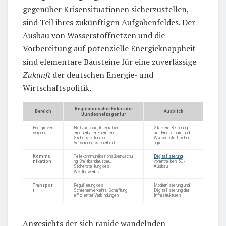
gegenüber Krisensituationen sicherzustellen,
sind Teil ihres zukünftigen Aufgabenfeldes. Der
Ausbau von Wasserstoffnetzen und die
Vorbereitung auf potenzielle Energieknappheit
sind elementare Bausteine für eine zuverlässige
Zukunft
der deutschen Energie- und
Wirtschaftspolitik.
Regulatorischer Fokus der
Bereich
Ausblick
Bundesnetzagentur
Energiever
Netzausbau, Integration
Stärkere Betonung
sorgung
erneuerbarer Energien,
auf Erneuerbare und
Sicherstellung der
Wasserstofftechnol
Versorgungssicherheit
ogie
Kommu
Telekommunikationsüberwachu
Digitalisierung
nikation
ng, Breitbandausbau,
vorantreiben, 5G-
Sicherstellung des
Ausbau
Wettbewerbs
Transpor
Regulierung des
Modernisierung und
t
Schienenverkehrs, Schaffung
Digitalisierung der
effizienter Verbindungen
Infrastrukturen
Angesichts der sich rapide wandelnden