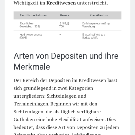
Wichtigkeit im
Kreditwesen
unterstreicht.
Rechtlicher Rahmen
Gesetz
Klassifikation
Bürgerliches
§ 488, §
Darlehen, unregelmäßige
Gesetzbuch (BGB)
700
Verwahrung
Kreditwesengesetz
–
Erlaubnispflichtiges
(KWG)
Bankgeschäft
Arten von Depositen und ihre
Merkmale
Der Bereich der Depositen im Kreditwesen lässt
sich grundlegend in zwei Kategorien
untergliedern: Sichteinlagen und
Termineinlagen. Beginnen wir mit den
Sichteinlagen, die als täglich verfügbare
Guthaben eine hohe Flexibilität aufweisen. Dies
bedeutet, dass diese Art von Depositen zu jedem