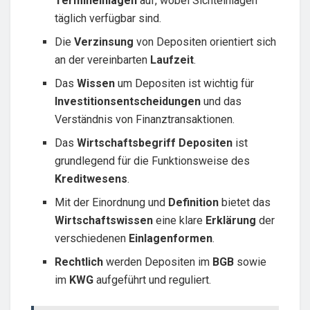
Termineinlagen
auf, wobei Sichteinlagen
täglich verfügbar sind.
Die
Verzinsung
von Depositen orientiert sich
an der vereinbarten
Laufzeit
.
Das
Wissen
um Depositen ist wichtig für
Investitionsentscheidungen
und das
Verständnis von Finanztransaktionen.
Das
Wirtschaftsbegriff
Depositen
ist
grundlegend für die Funktionsweise des
Kreditwesens
.
Mit der Einordnung und
Definition
bietet das
Wirtschaftswissen
eine klare
Erklärung
der
verschiedenen
Einlagenformen
.
Rechtlich
werden Depositen im
BGB
sowie
im
KWG
aufgeführt und reguliert.