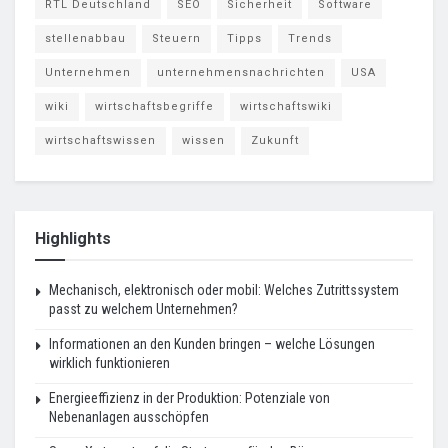
RTL Deutschland
SEO
Sicherheit
Software
stellenabbau
Steuern
Tipps
Trends
Unternehmen
unternehmensnachrichten
USA
wiki
wirtschaftsbegriffe
wirtschaftswiki
wirtschaftswissen
wissen
Zukunft
Highlights
Mechanisch, elektronisch oder mobil: Welches Zutrittssystem
passt zu welchem Unternehmen?
Informationen an den Kunden bringen – welche Lösungen
wirklich funktionieren
Energieeffizienz in der Produktion: Potenziale von
Nebenanlagen ausschöpfen