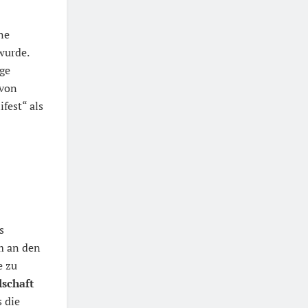
ne
wurde.
ige
 von
fest“ als
s
um an den
e zu
lschaft
 die