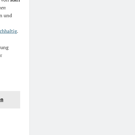
hen
en und
chhaltig
.
rung
r
en