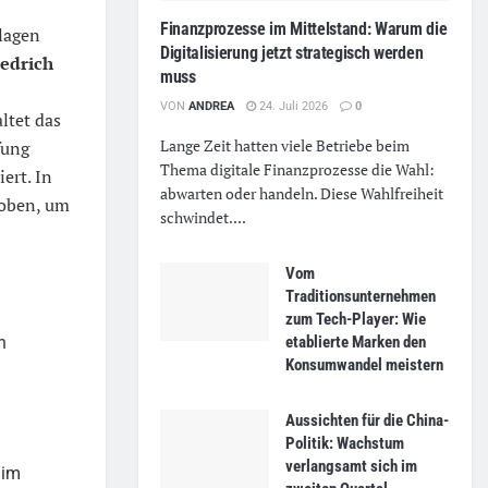
Finanzprozesse im Mittelstand: Warum die
nlagen
Digitalisierung jetzt strategisch werden
iedrich
muss
VON
ANDREA
24. Juli 2026
0
ltet das
Lange Zeit hatten viele Betriebe beim
fung
Thema digitale Finanzprozesse die Wahl:
ert. In
abwarten oder handeln. Diese Wahlfreiheit
hoben, um
schwindet....
Vom
Traditionsunternehmen
zum Tech-Player: Wie
etablierte Marken den
n
Konsumwandel meistern
Aussichten für die China-
Politik: Wachstum
verlangsamt sich im
 im