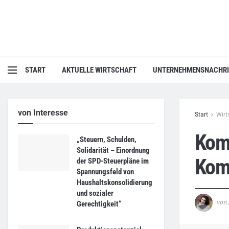
START
AKTUELLE WIRTSCHAFT
UNTERNEHMENSNACHR
von Interesse
Start
Wirt
Kom
„Steuern, Schulden,
Solidarität – Einordnung
Kom
der SPD-Steuerpläne im
Spannungsfeld von
Haushaltskonsolidierung
und sozialer
von
Gerechtigkeit“