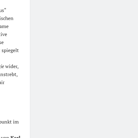
us“
ischen
same
tive
se
 spiegelt
ie
wider,
nstrebt,
air
punkt im
n von
Karl