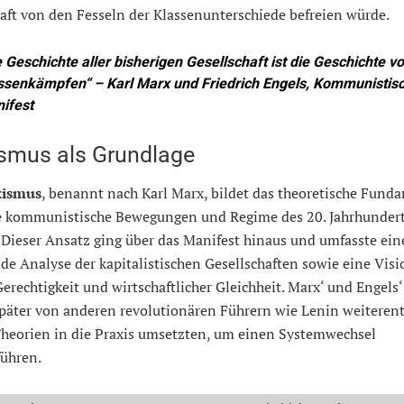
aft von den Fesseln der Klassenunterschiede befreien würde.
e Geschichte aller bisherigen Gesellschaft ist die Geschichte v
ssenkämpfen“ – Karl Marx und Friedrich Engels,
Kommunistis
ifest
smus als Grundlage
ismus
, benannt nach Karl Marx, bildet das theoretische Funda
e kommunistische Bewegungen und Regime des 20. Jahrhunder
 Dieser Ansatz ging über das Manifest hinaus und umfasste ein
e Analyse der kapitalistischen Gesellschaften sowie eine Vis
Gerechtigkeit und wirtschaftlicher Gleichheit. Marx‘ und Engels
päter von anderen revolutionären Führern wie Lenin weiterent
 Theorien in die Praxis umsetzten, um einen Systemwechsel
führen.