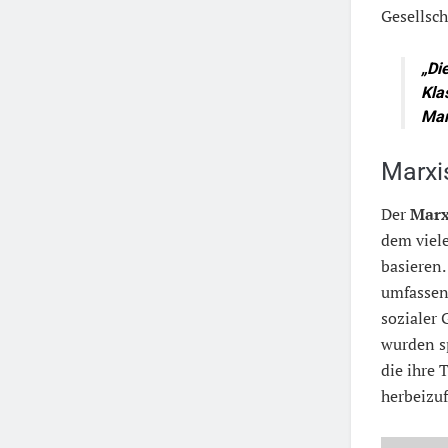
Gesellsch
„Di
Kla
Man
Marxi
Der
Marx
dem viel
basieren.
umfassend
sozialer 
wurden s
die ihre
herbeizu