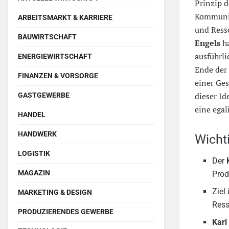
Prinzip 
Kommunis
ARBEITSMARKT & KARRIERE
und Resso
BAUWIRTSCHAFT
Engels
ha
ausführli
ENERGIEWIRTSCHAFT
Ende der
FINANZEN & VORSORGE
einer Ges
dieser I
GASTGEWERBE
eine egal
HANDEL
HANDWERK
Wicht
LOGISTIK
Der
MAGAZIN
Prod
Ziel 
MARKETING & DESIGN
Ress
PRODUZIERENDES GEWERBE
Karl