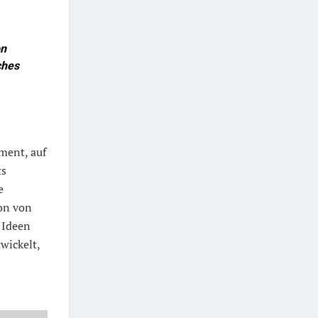
on
ches
ment, auf
ts
e
ion von
‘ Ideen
wickelt,