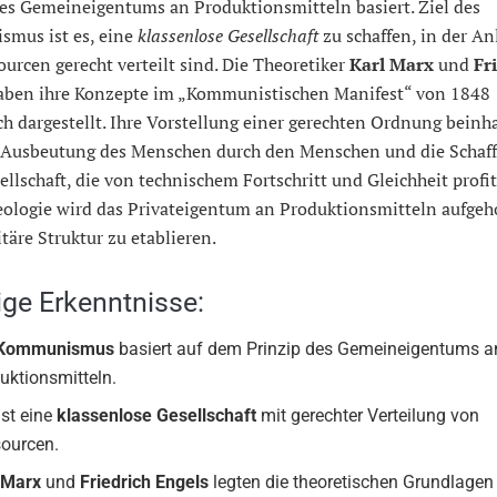
des Gemeineigentums an Produktionsmitteln basiert. Ziel des
mus ist es, eine
klassenlose Gesellschaft
zu schaffen, in der A
urcen gerecht verteilt sind. Die Theoretiker
Karl Marx
und
Fr
ben ihre Konzepte im „Kommunistischen Manifest“ von 1848
ch dargestellt. Ihre Vorstellung einer gerechten Ordnung beinha
 Ausbeutung des Menschen durch den Menschen und die Schaf
ellschaft, die von technischem Fortschritt und Gleichheit profiti
deologie wird das Privateigentum an Produktionsmitteln aufge
itäre Struktur zu etablieren.
ige Erkenntnisse:
Kommunismus
basiert auf dem Prinzip des Gemeineigentums a
uktionsmitteln.
ist eine
klassenlose Gesellschaft
mit gerechter Verteilung von
ourcen.
 Marx
und
Friedrich Engels
legten die theoretischen Grundlagen