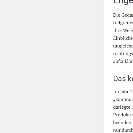
Enge
Die Gedan
tiefgreif
Ihre Wer
Einblicke
ungleich
richtungs
aufzuklär
Das k
Im Jahr 1
„kommuni
darlegte.
Produkti
beenden.
nur durc