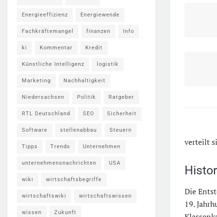
Energieeffizienz
Energiewende
Fachkräftemangel
finanzen
Info
ki
Kommentar
Kredit
Künstliche Intelligenz
logistik
Marketing
Nachhaltigkeit
Niedersachsen
Politik
Ratgeber
RTL Deutschland
SEO
Sicherheit
Software
stellenabbau
Steuern
verteilt s
Tipps
Trends
Unternehmen
unternehmensnachrichten
USA
Histo
wiki
wirtschaftsbegriffe
Die Ents
wirtschaftswiki
wirtschaftswissen
19. Jahr
wissen
Zukunft
Klassenk