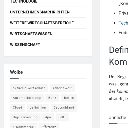
TECHNOLOGIE
„Kom
UNTERNEHMENSNACHRICHTEN
Priv
Tech
WEITERE WIRTSCHAFTSBEREICHE
Ende
WIRTSCHAFTSWISSEN
WISSENSCHAFT
Defi
Kom
Wolke
Der Begr
was „geme
aktuelle wirtschaft
Arbeitswelt
der
kommu
abzielt, 
Automatisierung
Bank
Berlin
Cloud
definition
Deutschland
ähnliche
Digitalisierung
dpa
DUH
E-Commerce
Effizienz