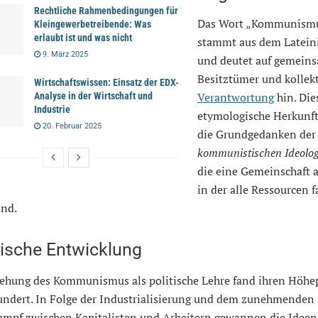
Rechtliche Rahmenbedingungen für
Das Wort „Kommunism
Kleingewerbetreibende: Was
erlaubt ist und was nicht
stammt aus dem Latein
9. März 2025
und deutet auf gemein
Besitztümer und kollek
Wirtschaftswissen: Einsatz der EDX-
Verantwortung
hin. Die
Analyse in der Wirtschaft und
Industrie
etymologische Herkunft
20. Februar 2025
die Grundgedanken der
kommunistischen Ideolog
die eine Gemeinschaft a
in der alle Ressourcen f
ind.
rische Entwicklung
tehung des Kommunismus als politische Lehre fand ihren Höhe
hundert. In Folge der Industrialisierung und dem zunehmenden
ampf zwischen Kapitalisten und Arbeitern gewannen die Idee