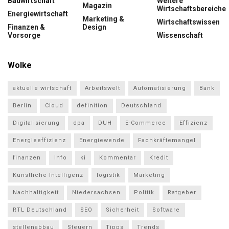
Bauwirtschaft
Weitere
Magazin
Wirtschaftsbereiche
Energiewirtschaft
Marketing &
Wirtschaftswissen
Finanzen &
Design
Vorsorge
Wissenschaft
Wolke
aktuelle wirtschaft
Arbeitswelt
Automatisierung
Bank
Berlin
Cloud
definition
Deutschland
Digitalisierung
dpa
DUH
E-Commerce
Effizienz
Energieeffizienz
Energiewende
Fachkräftemangel
finanzen
Info
ki
Kommentar
Kredit
Künstliche Intelligenz
logistik
Marketing
Nachhaltigkeit
Niedersachsen
Politik
Ratgeber
RTL Deutschland
SEO
Sicherheit
Software
stellenabbau
Steuern
Tipps
Trends