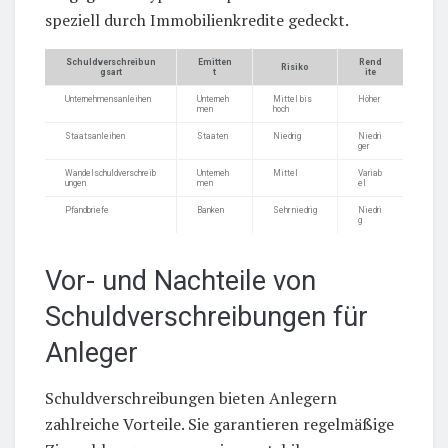
speziell durch Immobilienkredite gedeckt.
Schuldverschreibun
Emitten
Rend
Risiko
gsart
t
ite
Unternehmensanleihen
Unterneh
Mittel bis
Höher
men
hoch
Staatsanleihen
Staaten
Niedrig
Niedri
ger
Wandelschuldverschreib
Unterneh
Mittel
Variab
ungen
men
el
Pfandbriefe
Banken
Sehr niedrig
Niedri
g
Vor- und Nachteile von
Schuldverschreibungen für
Anleger
Schuldverschreibungen bieten Anlegern
zahlreiche Vorteile. Sie garantieren regelmäßige