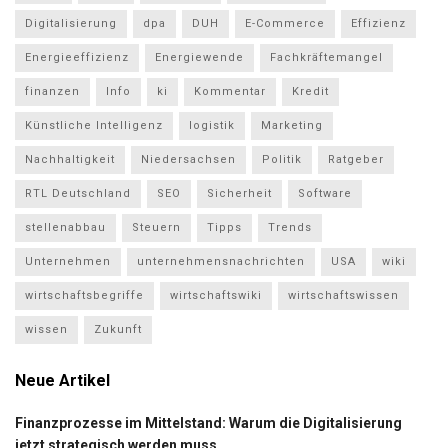
Digitalisierung
dpa
DUH
E-Commerce
Effizienz
Energieeffizienz
Energiewende
Fachkräftemangel
finanzen
Info
ki
Kommentar
Kredit
Künstliche Intelligenz
logistik
Marketing
Nachhaltigkeit
Niedersachsen
Politik
Ratgeber
RTL Deutschland
SEO
Sicherheit
Software
stellenabbau
Steuern
Tipps
Trends
Unternehmen
unternehmensnachrichten
USA
wiki
wirtschaftsbegriffe
wirtschaftswiki
wirtschaftswissen
wissen
Zukunft
Neue Artikel
Finanzprozesse im Mittelstand: Warum die Digitalisierung
jetzt strategisch werden muss