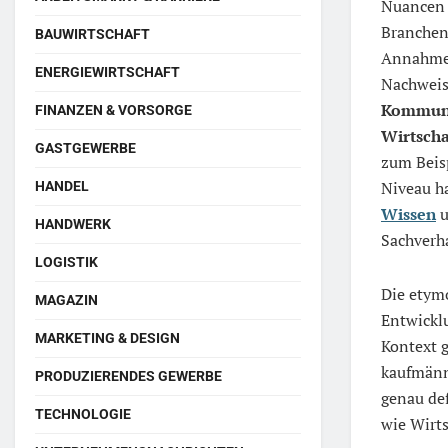
Nuancen 
Branchen.
BAUWIRTSCHAFT
Annahme 
ENERGIEWIRTSCHAFT
Nachweis
Kommuni
FINANZEN & VORSORGE
Wirtscha
GASTGEWERBE
zum Beis
Niveau h
HANDEL
Wissen
u
HANDWERK
Sachverha
LOGISTIK
Die etym
MAGAZIN
Entwickl
MARKETING & DESIGN
Kontext g
kaufmänni
PRODUZIERENDES GEWERBE
genau def
TECHNOLOGIE
wie Wirts