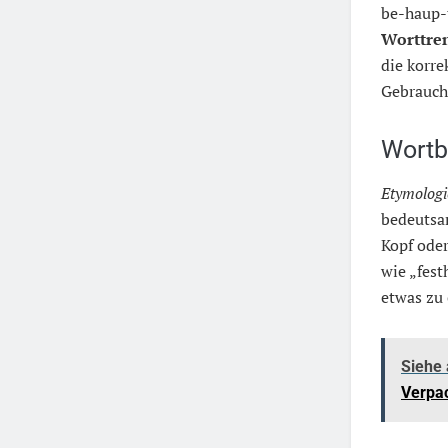
be-haup-
Worttre
die korre
Gebrauch
Wortb
Etymologi
bedeutsa
Kopf ode
wie „fest
etwas zu
Siehe
Verpa