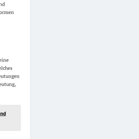
nd
formen
eine
elches
deutungen
deutung,
und