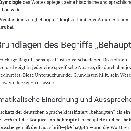
Etymologie
des Wortes spiegelt seine historische und sprachlich
ution wider.
Verständnis von „behauptet“ trägt zu fundierter Argumentation
urs bei.
Grundlagen des Begriffs „Behaupt
chichtige Begriff „behauptet“ ist in verschiedenen Disziplinen
en und zeigt in jeder eine spezifische Nuance, die durch den je
edingt ist. Diese Untersuchung der Grundlagen hilft, sein Wes
chweite besser zu erfassen.
atikalische Einordnung und Aussprach
schatz
der deutschen Sprache klassifiziert „behaupten“ als ein
s Verb
mit der Konjugation
behauptet
, behauptete und hat
beh
prache
gemäß der Lautschrift—[bəˈhaʊ̯ptn̩]—und die Worttre