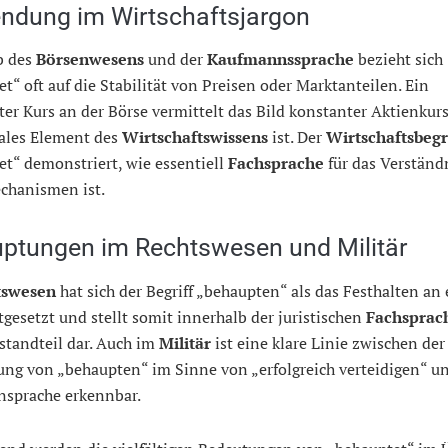
ndung im Wirtschaftsjargon
b des
Börsenwesens
und der
Kaufmannssprache
bezieht sich
t“ oft auf die Stabilität von Preisen oder Marktanteilen. Ein
er Kurs an der Börse vermittelt das Bild konstanter Aktienkur
rales Element des
Wirtschaftswissens
ist. Der
Wirtschaftsbegr
t“ demonstriert, wie essentiell
Fachsprache
für das Verständ
chanismen ist.
ptungen im Rechtswesen und Militär
tswesen
hat sich der Begriff „behaupten“ als das Festhalten an 
tgesetzt und stellt somit innerhalb der juristischen
Fachsprac
standteil dar. Auch im
Militär
ist eine klare Linie zwischen der
ng von „behaupten“ im Sinne von „erfolgreich verteidigen“ u
nsprache erkennbar.