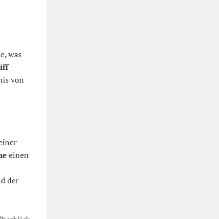
se, was
iff
nis von
einer
he
einen
nd der