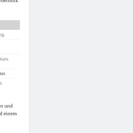
Überblick
ng.
 Kurs.
tet
.
t.
en und
nd einem