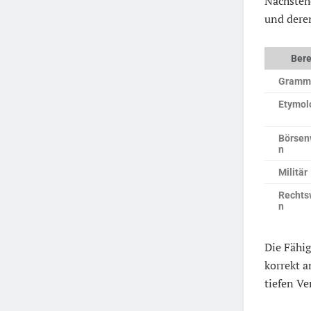
Nachsteh
und deren
Bere
Gramm
Etymol
Börsen
n
Militär
Rechts
n
Die Fähi
korrekt 
tiefen Ve