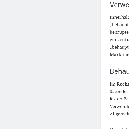
Verwe
Innerhal
„behaupte
behauptet
ein zent
„behaupte
Markt
me
Behau
Im
Rech
Sache fes
festen Be
Verwendu
Allgemei