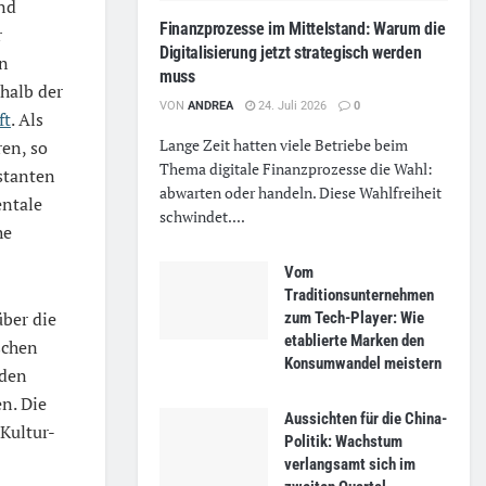
nd
Finanzprozesse im Mittelstand: Warum die
r
Digitalisierung jetzt strategisch werden
en
muss
halb der
VON
ANDREA
24. Juli 2026
0
ft
. Als
Lange Zeit hatten viele Betriebe beim
en, so
Thema digitale Finanzprozesse die Wahl:
stanten
abwarten oder handeln. Diese Wahlfreiheit
entale
schwindet....
he
Vom
Traditionsunternehmen
ber die
zum Tech-Player: Wie
etablierte Marken den
schen
Konsumwandel meistern
 den
n. Die
Aussichten für die China-
Kultur-
Politik: Wachstum
verlangsamt sich im