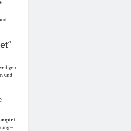
e
 und
et“
weiligen
en und
e
auptet
.
nnung—