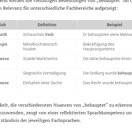
end werden die vielfältigen Bedeutungen von „behauptet“ im 
 Relevanz für unterschiedliche Fachbereiche aufgezeigt:
ich
Definition
Beispiel
atik
Schwaches
Verb
Er behauptete seine Meinu
ogie
Mittelhochdeutsch:
Bekräftigung des
houbet
Hauptarguments
wese
Stabile Marktwerte
Die Aktie behauptete ihren
Siegreiche Verteidigung
Die Stellung wurde
behaup
wese
Einhalten einer Sache
Das Recht wurde behaupte
gkeit, die verschiedensten Nuancen von „behauptet“ zu erkenn
anzuwenden, zeugt von einer reflektierten Sprachkompetenz u
rständnis der jeweiligen Fachsprachen.