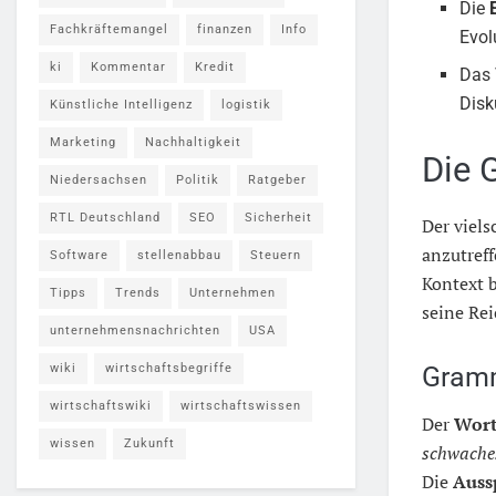
Die
Fachkräftemangel
finanzen
Info
Evol
ki
Kommentar
Kredit
Das 
Disk
Künstliche Intelligenz
logistik
Marketing
Nachhaltigkeit
Die 
Niedersachsen
Politik
Ratgeber
RTL Deutschland
SEO
Sicherheit
Der viels
anzutreff
Software
stellenabbau
Steuern
Kontext b
Tipps
Trends
Unternehmen
seine Rei
unternehmensnachrichten
USA
wiki
wirtschaftsbegriffe
Gramm
wirtschaftswiki
wirtschaftswissen
Der
Wort
wissen
Zukunft
schwache
Die
Auss