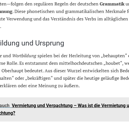
ten—folgen den regulären Regeln der deutschen
Grammatik
u
nnung
. Diese phonetischen und grammatikalischen Merkmale 
kte Verwendung und das Verständnis des Verbs im alltäglichen
.
ildung und Ursprung
e
und
Wortbildung
spielen bei der Herleitung von „behaupten“ 
me Rolle. Es entstammt dem mittelhochdeutschen „houbet“, w
r Oberhaupt bedeutet. Aus dieser Wurzel entwickelten sich Be
halten“ oder „bekräftigen“ und später die heutige geläufige Be
 erklären oder eine Meinung zu äußern.
 auch
Vermietung und Verpachtung – Was ist die Vermietung 
chtung?