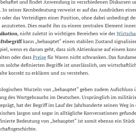
behaftet und findet Anwendung in verschiedenen Diskursen u
 In seiner Kernbedeutung verweist er auf das Ausdrücken eine
oder das Verteidigen einer Position, ohne dabei unbedingt d
 anzutreten. Dies macht ihn zu einem zentralen Element inner
kation
, nicht zuletzt in wichtigen Bereichen wie der
Wirtscha
ftsbegriff
kann „behauptet“ einen stabilen Zustand signalisier
piel, wenn es darum geht, dass sich Aktienkurse auf einem kon
alten oder dass
Preise
für Waren nicht schwanken. Das fundam
m solche definierten Begriffe ist unerlässlich, um wirtschaftlic
lte korrekt zu erklären und zu verstehen.
ologischen Wurzeln von „behauptet“ geben zudem Aufschluss ü
ung des Wortgebrauchs im Deutschen. Ursprünglich im militäri
eprägt, hat der Begriff im Lauf der Jahrhunderte seinen Weg in
schen Jargon und sogar in alltägliche Konversationen gefunde
inierte Bedeutung von „behauptet“ ist somit ebenso ein Stück 
chaftsgeschichte.