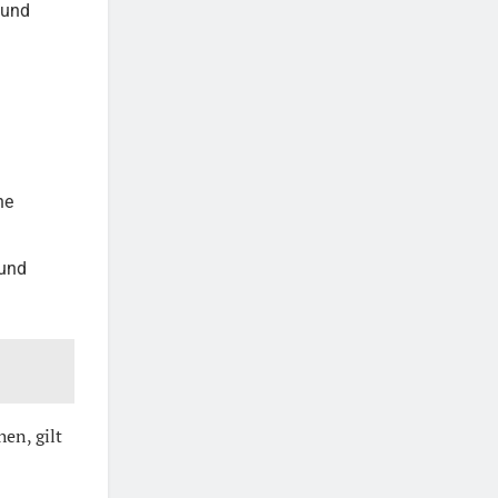
 und
ne
 und
en, gilt