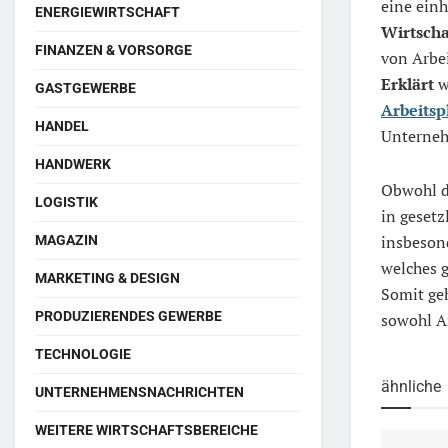
eine einh
ENERGIEWIRTSCHAFT
Wirtscha
FINANZEN & VORSORGE
von Arbe
Erklärt
w
GASTGEWERBE
Arbeitsp
HANDEL
Unterneh
HANDWERK
Obwohl 
LOGISTIK
in geset
insbeson
MAGAZIN
welches g
MARKETING & DESIGN
Somit ge
PRODUZIERENDES GEWERBE
sowohl Ar
TECHNOLOGIE
ähnliche
UNTERNEHMENSNACHRICHTEN
WEITERE WIRTSCHAFTSBEREICHE