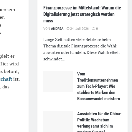
Finanzprozesse im Mittelstand: Warum die
mensein
Digitalisierung jetzt strategisch werden
r.
muss
n
VON
ANDREA
24. Juli 2026
0
s
Lange Zeit hatten viele Betriebe beim
Thema digitale Finanzprozesse die Wahl:
abwarten oder handeln. Diese Wahlfreiheit
pielt er
schwindet....
Hier wird
tz
betont,
Vom
schaft
ist.
Traditionsunternehmen
, das
zum Tech-Player: Wie
etablierte Marken den
Konsumwandel meistern
Aussichten für die China-
Politik: Wachstum
verlangsamt sich im