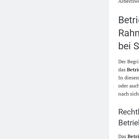
Arbeitswe
Betr
Rahm
bei 
Der Begri
das
Betr
In diese
oder auc
nach sic
Recht
Betri
Das
Betr