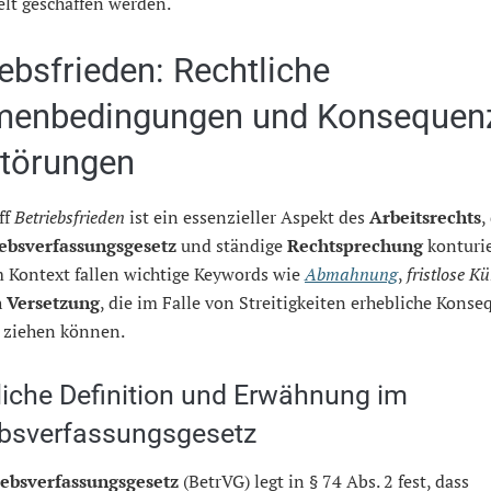
lt geschaffen werden.
iebsfrieden: Rechtliche
enbedingungen und Konsequen
Störungen
ff
Betriebsfrieden
ist ein essenzieller Aspekt des
Arbeitsrechts
,
iebsverfassungsgesetz
und ständige
Rechtsprechung
konturie
m Kontext fallen wichtige Keywords wie
Abmahnung
,
fristlose K
h
Versetzung
, die im Falle von Streitigkeiten erhebliche Kons
h ziehen können.
liche Definition und Erwähnung im
ebsverfassungsgesetz
iebsverfassungsgesetz
(BetrVG) legt in § 74 Abs. 2 fest, dass