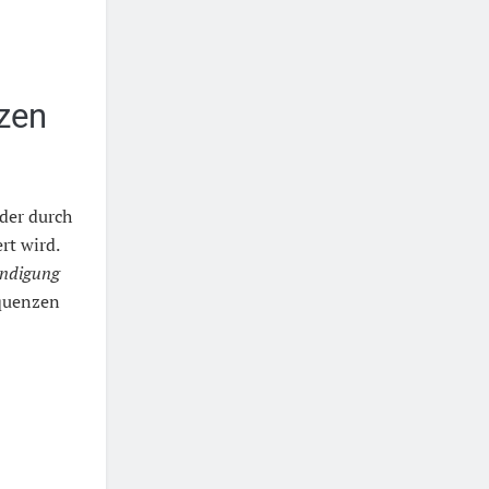
zen
 der durch
rt wird.
ündigung
equenzen