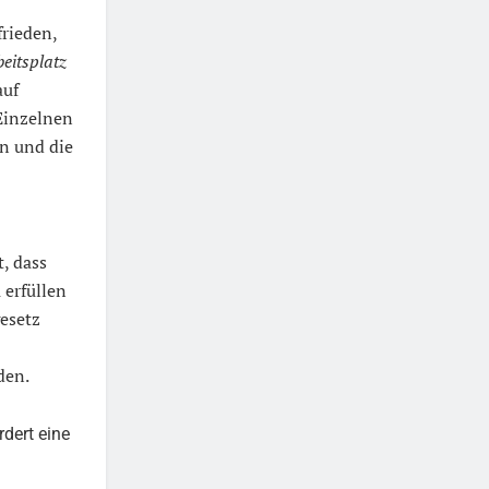
rieden,
eitsplatz
auf
Einzelnen
en und die
, dass
 erfüllen
esetz
den.
rdert eine