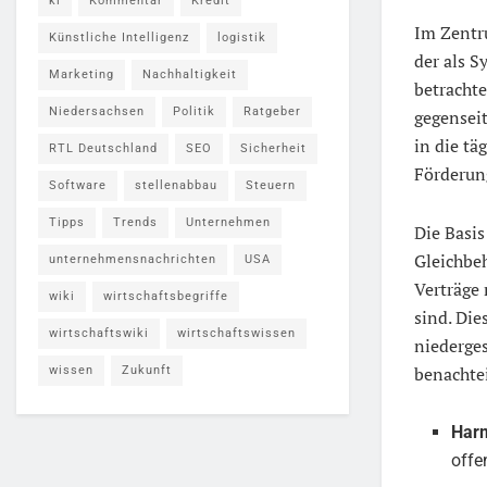
ki
Kommentar
Kredit
Im Zentr
Künstliche Intelligenz
logistik
der als S
Marketing
Nachhaltigkeit
betracht
Niedersachsen
Politik
Ratgeber
gegensei
in die tä
RTL Deutschland
SEO
Sicherheit
Förderung
Software
stellenabbau
Steuern
Tipps
Trends
Unternehmen
Die Basis
Gleichbeh
unternehmensnachrichten
USA
Verträge 
wiki
wirtschaftsbegriffe
sind. Di
wirtschaftswiki
wirtschaftswissen
niederge
benachte
wissen
Zukunft
Har
offe