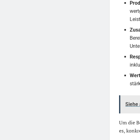
Prod
wert
Leis
Zus
Bere
Unte
Resp
inkl
Wert
stär
Siehe
Um die Be
es, konkr