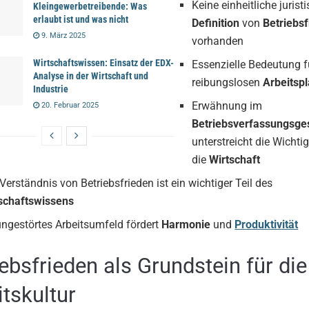
Keine einheitliche jurist
Kleingewerbetreibende: Was
erlaubt ist und was nicht
Definition
von
Betriebs
9. März 2025
vorhanden
Wirtschaftswissen: Einsatz der EDX-
Essenzielle Bedeutung f
Analyse in der Wirtschaft und
reibungslosen
Arbeitspl
Industrie
Erwähnung im
20. Februar 2025
Betriebsverfassungsge
unterstreicht die Wichtig
die
Wirtschaft
Verständnis von Betriebsfrieden ist ein wichtiger Teil des
schaftswissens
ungestörtes Arbeitsumfeld fördert
Harmonie
und
Produktivität
iebsfrieden als Grundstein für die
itskultur