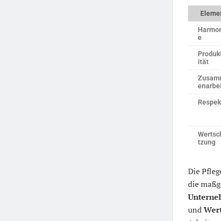
Eleme
Harmo
e
Produk
ität
Zusam
enarbe
Respek
Wertsc
tzung
Die Pfleg
die maßg
Unterne
und
Wer