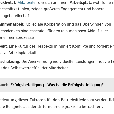
uktivität:
Mitarbeiter
, die sich an ihrem
Arbeitsplatz
wohlfühlen
geschätzt fühlen, zeigen größeres Engagement und höhere
tungsbereitschaft.
ammenarbeit:
Kollegiale Kooperation und das Überwinden von
ichsdenken sind essentiell für den reibungslosen Ablauf aller
rnehmensprozesse.
ekt:
Eine Kultur des Respekts minimiert Konflikte und fördert ei
usive Arbeitsplatzkultur.
schätzung:
Die Anerkennung individueller Leistungen motiviert
kt das Selbstwertgefühl der Mitarbeiter.
 auch
Erfolgsbeteiligung - Was ist die Erfolgsbeteiligung?
deutung dieser Faktoren für den Betriebsfrieden zu verdeutlich
ete Beispiele aus der Unternehmenspraxis zu betrachten: