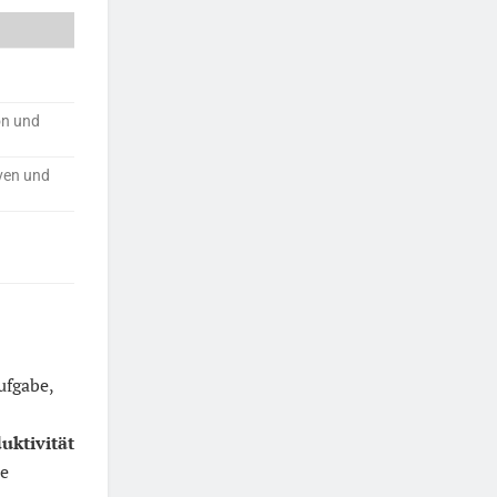
on und
ven und
d
ufgabe,
uktivität
de