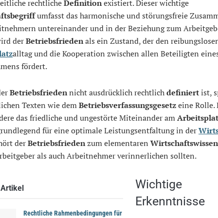
eitliche rechtliche
Definition
existiert. Dieser wichtige
ftsbegriff
umfasst das harmonische und störungsfreie Zusam
itnehmern untereinander und in der Beziehung zum Arbeitgebe
ird der
Betriebsfrieden
als ein Zustand, der den reibungslose
latz
alltag und die Kooperation zwischen allen Beteiligten eine
mens fördert.
der
Betriebsfrieden
nicht ausdrücklich rechtlich
definiert
ist, s
zlichen Texten wie dem
Betriebsverfassungsgesetz
eine Rolle. 
dere das friedliche und ungestörte Miteinander am
Arbeitspla
rundlegend für eine optimale Leistungsentfaltung in der
Wirt
hört der
Betriebsfrieden
zum elementaren
Wirtschaftswissen
beitgeber als auch Arbeitnehmer verinnerlichen sollten.
Wichtige
Artikel
Erkenntnisse
Rechtliche Rahmenbedingungen für