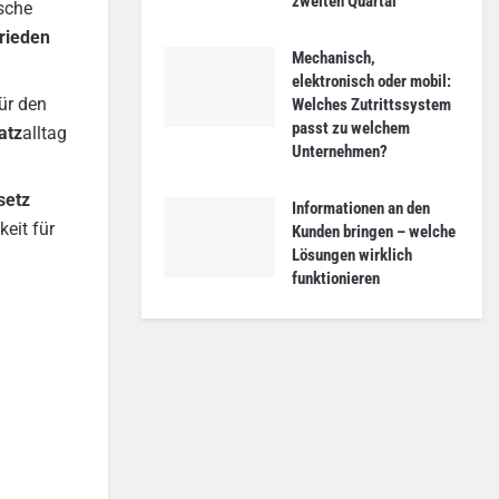
zweiten Quartal
ische
frieden
Mechanisch,
elektronisch oder mobil:
ür den
Welches Zutrittssystem
passt zu welchem
atz
alltag
Unternehmen?
setz
Informationen an den
keit für
Kunden bringen – welche
Lösungen wirklich
funktionieren