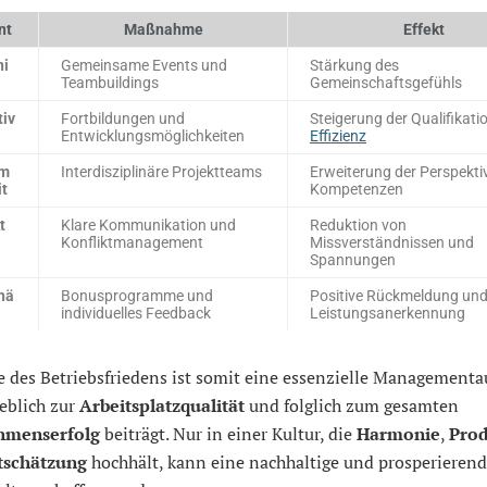
nt
Maßnahme
Effekt
ni
Gemeinsame Events und
Stärkung des
Teambuildings
Gemeinschaftsgefühls
tiv
Fortbildungen und
Steigerung der Qualifikati
Entwicklungsmöglichkeiten
Effizienz
m
Interdisziplinäre Projektteams
Erweiterung der Perspekti
it
Kompetenzen
t
Klare Kommunikation und
Reduktion von
Konfliktmanagement
Missverständnissen und
Spannungen
hä
Bonusprogramme und
Positive Rückmeldung un
individuelles Feedback
Leistungsanerkennung
e des Betriebsfriedens ist somit eine essenzielle Managementa
eblich zur
Arbeitsplatzqualität
und folglich zum gesamten
hmenserfolg
beiträgt. Nur in einer Kultur, die
Harmonie
,
Prod
tschätzung
hochhält, kann eine nachhaltige und prosperieren