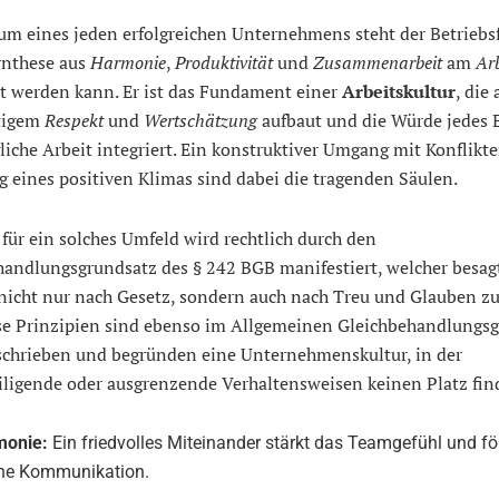
um eines jeden erfolgreichen Unternehmens steht der Betriebsf
ynthese aus
Harmonie
,
Produktivität
und
Zusammenarbeit
am
Arb
et werden kann. Er ist das Fundament einer
Arbeitskultur
, die 
tigem
Respekt
und
Wertschätzung
aufbaut und die Würde jedes 
gliche Arbeit integriert. Ein konstruktiver Umgang mit Konflikt
 eines positiven Klimas sind dabei die tragenden Säulen.
 für ein solches Umfeld wird rechtlich durch den
andlungsgrundsatz des § 242 BGB manifestiert, welcher besagt
nicht nur nach Gesetz, sondern auch nach Treu und Glauben zu
ese Prinzipien sind ebenso im Allgemeinen Gleichbehandlungsg
schrieben und begründen eine Unternehmenskultur, in der
iligende oder ausgrenzende Verhaltensweisen keinen Platz fin
monie:
Ein friedvolles Miteinander stärkt das Teamgefühl und fö
ne Kommunikation.