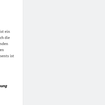
st ein
ch die
unden
ten
ents ist
sung