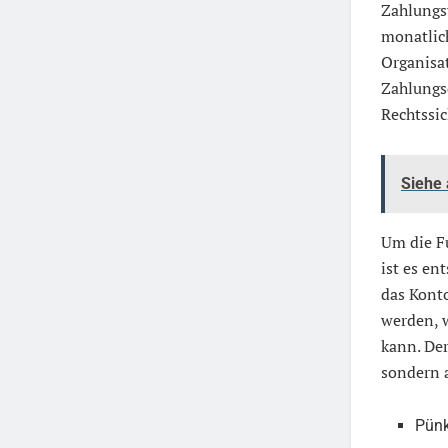
Zahlungs
monatlic
Organisa
Zahlungsd
Rechtssi
Siehe
Um die Fu
ist es en
das Konto
werden, 
kann. De
sondern 
Pünk