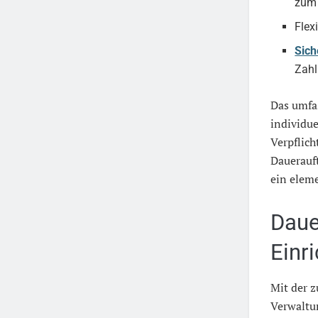
zum 
Flex
Sich
Zahl
Das umfa
individu
Verpflich
Dauerauft
ein elem
Daue
Einr
Mit der
Verwaltu