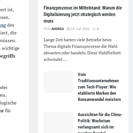
r
Finanzprozesse im Mittelstand: Warum die
ert ist,
Digitalisierung jetzt strategisch werden
inen.
muss
ung
des
VON
ANDREA
24. Juli 2026
0
ert, die
Lange Zeit hatten viele Betriebe beim
 müssen.
Thema digitale Finanzprozesse die Wahl:
 wichtige
abwarten oder handeln. Diese Wahlfreiheit
egriffs
schwindet....
Vom
Traditionsunternehmen
oder
zum Tech-Player: Wie
etablierte Marken den
en.
Konsumwandel meistern
logische
hr
für
Aussichten für die China-
Politik: Wachstum
verlangsamt sich im