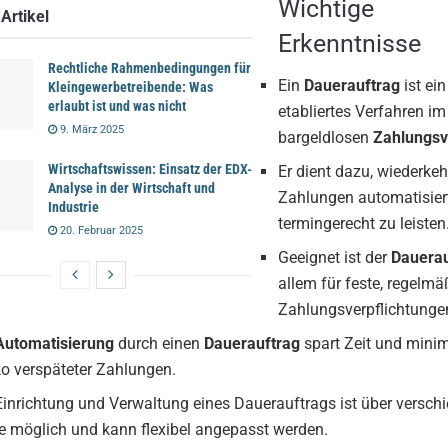
Wichtige
Artikel
Erkenntnisse
Rechtliche Rahmenbedingungen für
Ein
Dauerauftrag
ist ein
Kleingewerbetreibende: Was
erlaubt ist und was nicht
etabliertes Verfahren im
9. März 2025
bargeldlosen
Zahlungsv
Wirtschaftswissen: Einsatz der EDX-
Er dient dazu, wiederke
Analyse in der Wirtschaft und
Zahlungen automatisier
Industrie
termingerecht zu leisten
20. Februar 2025
Geeignet ist der
Dauerau
allem für feste, regelmä
Zahlungsverpflichtunge
Automatisierung
durch einen
Dauerauftrag
spart Zeit und minim
ko verspäteter Zahlungen.
Einrichtung und Verwaltung eines Dauerauftrags ist über versch
 möglich und kann flexibel angepasst werden.