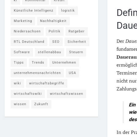
ki
Kommentar
Kredit
Defi
Künstliche Intelligenz
logistik
Marketing
Nachhaltigkeit
Daue
Niedersachsen
Politik
Ratgeber
Der
Daue
RTL Deutschland
SEO
Sicherheit
fundamen
Software
stellenabbau
Steuern
Dauerauf
Tipps
Trends
Unternehmen
ermöglic
Terminen
unternehmensnachrichten
USA
nicht nur
wiki
wirtschaftsbegriffe
Zahlungs
wirtschaftswiki
wirtschaftswissen
Ein
wissen
Zukunft
wie
des
In der Pr