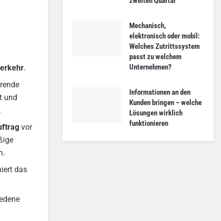
zweiten Quartal
Mechanisch,
elektronisch oder mobil:
Welches Zutrittssystem
passt zu welchem
Unternehmen?
erkehr
.
hrende
Informationen an den
t und
Kunden bringen – welche
.
Lösungen wirklich
funktionieren
ftrag
vor
ßige
n.
iert das
iedene