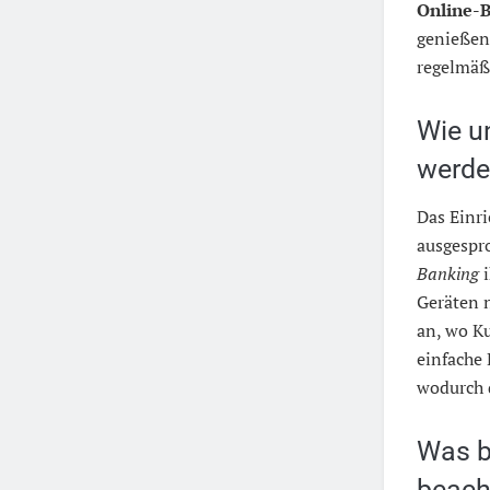
Online-
genießen
regelmäß
Wie u
werde
Das Einr
ausgespr
Banking
i
Geräten n
an, wo Ku
einfache 
wodurch 
Was b
beach