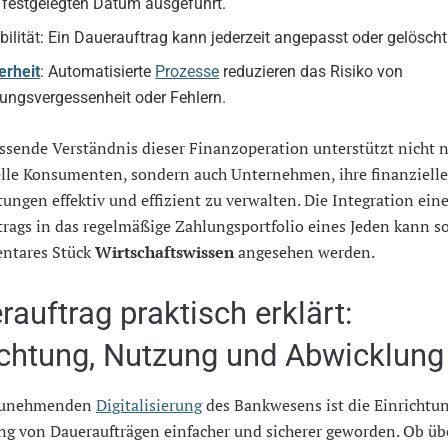
festgelegten Datum ausgeführt.
ibilität: Ein Dauerauftrag kann jederzeit angepasst oder gelösch
erheit
: Automatisierte
Prozesse
reduzieren das Risiko von
ungsvergessenheit oder Fehlern.
ssende Verständnis dieser Finanzoperation unterstützt nicht 
elle Konsumenten, sondern auch Unternehmen, ihre finanziell
tungen effektiv und effizient zu verwalten. Die Integration ein
rags in das regelmäßige Zahlungsportfolio eines Jeden kann so
entares Stück
Wirtschaftswissen
angesehen werden.
rauftrag praktisch erklärt:
ichtung, Nutzung und Abwicklung
 zunehmenden
Digitalisierung
des Bankwesens ist die Einrichtu
ng von Daueraufträgen einfacher und sicherer geworden. Ob üb