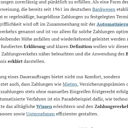
tungen zuverlässig und pünktlich zu erfüllen. Als eine Form de
rweisung, die bereits seit 1961 im deutschen
Bankwesen
etabli
t er regelmäßige, bargeldlose Zahlungen zu festgelegten Term
grifflichkeit wird oft im Zusammenhang mit der
Automatisier
erkehrs genannt und ist vor allem für solche Zahlungen optimi
hbleibender Höhe anfallen und wiederkehrend geleistet werden
r fundierten
Erklärung
und klaren
Definition
wollen wir dieses
 Zahlungsverkehrs näher beleuchten und die Anwendung des
B
axis
erklärt
darstellen.
ng eines Dauerauftrages bietet nicht nur Komfort, sondern
istet auch, dass Zahlungen wie
Mieten
, Versicherungsprämien 
szahlungen stets ohne manuelles Eingreifen fristgerecht erfolg
tomatisierte Verfahren ist ein Paradebeispiel dafür, wie techno
tte das alltägliche
Wissen
erleichtern und den
Zahlungsverke
rsonen sowie
Unternehmen
effizienter gestalten.