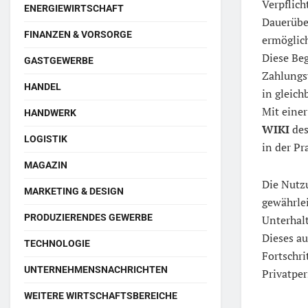
Verpflich
ENERGIEWIRTSCHAFT
Dauerübe
FINANZEN & VORSORGE
ermöglich
Diese Be
GASTGEWERBE
Zahlungsv
HANDEL
in gleic
Mit eine
HANDWERK
WIKI
des
LOGISTIK
in der Pr
MAGAZIN
Die Nutzu
MARKETING & DESIGN
gewährle
PRODUZIERENDES GEWERBE
Unterhalt
Dieses au
TECHNOLOGIE
Fortschri
UNTERNEHMENSNACHRICHTEN
Privatpe
WEITERE WIRTSCHAFTSBEREICHE