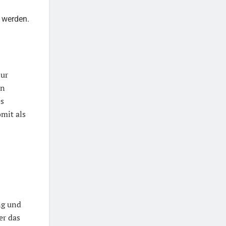
t werden.
nur
en
es
mit als
ng und
er das