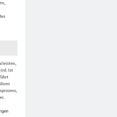
en,
des
rleisten,
ird. Ist
führt
führen
sprozess,
er.
ungen