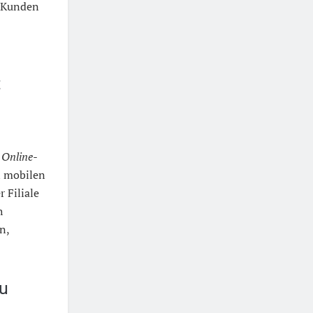
 Kunden
t
a
Online-
n mobilen
r Filiale
h
n,
zu