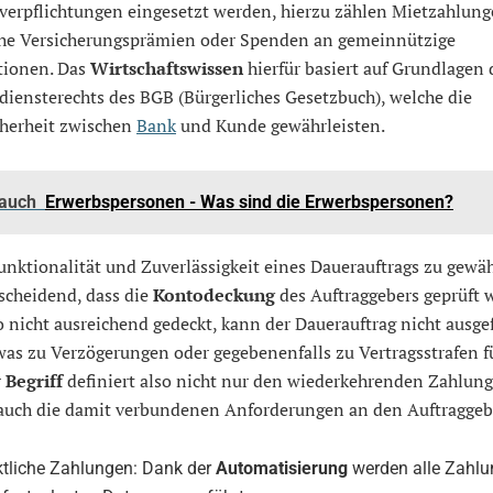
verpflichtungen eingesetzt werden, hierzu zählen Mietzahlung
he Versicherungsprämien oder Spenden an gemeinnützige
tionen. Das
Wirtschaftswissen
hierfür basiert auf Grundlagen 
iensterechts des BGB (Bürgerliches Gesetzbuch), welche die
cherheit zwischen
Bank
und Kunde gewährleisten.
 auch
Erwerbspersonen - Was sind die Erwerbspersonen?
nktionalität und Zuverlässigkeit eines Dauerauftrags zu gewäh
tscheidend, dass die
Kontodeckung
des Auftraggebers geprüft w
 nicht ausreichend gedeckt, kann der Dauerauftrag nicht ausge
was zu Verzögerungen oder gegebenenfalls zu Vertragsstrafen 
r
Begriff
definiert also nicht nur den wiederkehrenden Zahlung
auch die damit verbundenen Anforderungen an den Auftraggeb
tliche Zahlungen: Dank der
Automatisierung
werden alle Zahl