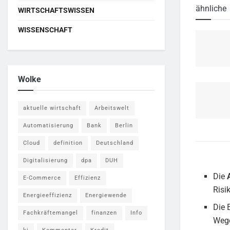
ähnliche
WIRTSCHAFTSWISSEN
WISSENSCHAFT
Wolke
aktuelle wirtschaft
Arbeitswelt
Automatisierung
Bank
Berlin
Cloud
definition
Deutschland
Digitalisierung
dpa
DUH
Die
E-Commerce
Effizienz
Risi
Energieeffizienz
Energiewende
Die 
Fachkräftemangel
finanzen
Info
Wege