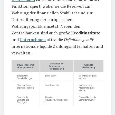
Funktion agiert, wobei sie die Reserven zur
Wahrung der finanziellen Stabilität und zur
Unterstützung der europäischen
Währungspolitik einsetzt. Neben den
Zentralbanken sind auch große
Kreditinstitute
und
Unternehmen
aktiv, die
Definitionsgemäß
internationale liquide Zahlungsmittel halten und
verwalten.
Verwaltende
Devisenreserve
Globale
Institution in
-Komponenten
Bedeutung
Deutschland
Bargeld und
Bundesbank
Zahlungsfähigkeit
Fremdwährungen
sichern
Staatsanleihen
Kreditinstitute
Internationale
und Beteiligungen
Kreditwürdigkeit
stärken
Finanzielle
Private
Diversifikation der
Derivate und
Haushalte/Unternehme
Vermögenswerte
Sonstiges
n