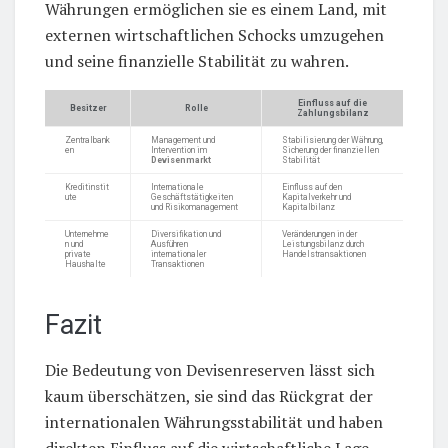
Währungen ermöglichen sie es einem Land, mit
externen wirtschaftlichen Schocks umzugehen
und seine finanzielle Stabilität zu wahren.
Einfluss auf die
Besitzer
Rolle
Zahlungsbilanz
Zentralbank
Management und
Stabilisierung der Währung,
en
Intervention im
Sicherung der finanziellen
Devisenmarkt
Stabilität
Kreditinstit
Internationale
Einfluss auf den
ute
Geschäftstätigkeiten
Kapitalverkehr und
und Risikomanagement
Kapitalbilanz
Unternehme
Diversifikation und
Veränderungen in der
n und
Ausführen
Leistungsbilanz durch
private
internationaler
Handelstransaktionen
Haushalte
Transaktionen
Fazit
Die Bedeutung von Devisenreserven lässt sich
kaum überschätzen, sie sind das Rückgrat der
internationalen Währungsstabilität und haben
direkten Einfluss auf die wirtschaftliche Lage