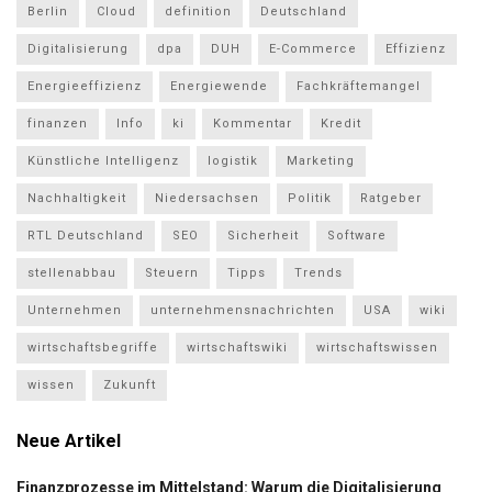
Berlin
Cloud
definition
Deutschland
Digitalisierung
dpa
DUH
E-Commerce
Effizienz
Energieeffizienz
Energiewende
Fachkräftemangel
finanzen
Info
ki
Kommentar
Kredit
Künstliche Intelligenz
logistik
Marketing
Nachhaltigkeit
Niedersachsen
Politik
Ratgeber
RTL Deutschland
SEO
Sicherheit
Software
stellenabbau
Steuern
Tipps
Trends
Unternehmen
unternehmensnachrichten
USA
wiki
wirtschaftsbegriffe
wirtschaftswiki
wirtschaftswissen
wissen
Zukunft
Neue Artikel
Finanzprozesse im Mittelstand: Warum die Digitalisierung