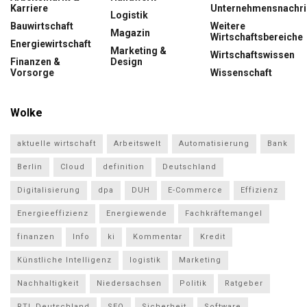
Karriere
Unternehmensnachri
Logistik
Bauwirtschaft
Weitere
Magazin
Wirtschaftsbereiche
Energiewirtschaft
Marketing &
Wirtschaftswissen
Finanzen &
Design
Vorsorge
Wissenschaft
Wolke
aktuelle wirtschaft
Arbeitswelt
Automatisierung
Bank
Berlin
Cloud
definition
Deutschland
Digitalisierung
dpa
DUH
E-Commerce
Effizienz
Energieeffizienz
Energiewende
Fachkräftemangel
finanzen
Info
ki
Kommentar
Kredit
Künstliche Intelligenz
logistik
Marketing
Nachhaltigkeit
Niedersachsen
Politik
Ratgeber
RTL Deutschland
SEO
Sicherheit
Software