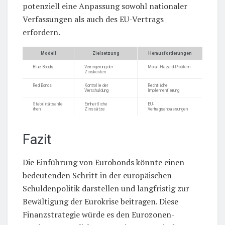
potenziell eine Anpassung sowohl nationaler
Verfassungen als auch des EU-Vertrags
erfordern.
Modell
Zielsetzung
Herausforderungen
Blue Bonds
Verringerung der
Moral-Hazard-Problem
Zinskosten
Red Bonds
Kontrolle der
Rechtliche
Verschuldung
Implementierung
Stabilitätsanle
Einheitliche
EU-
ihen
Zinssätze
Vertragsanpassungen
Fazit
Die Einführung von Eurobonds könnte einen
bedeutenden Schritt in der europäischen
Schuldenpolitik darstellen und langfristig zur
Bewältigung der Eurokrise beitragen. Diese
Finanzstrategie würde es den Eurozonen-