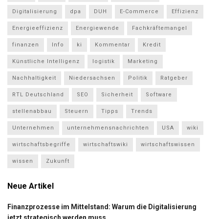
Digitalisierung
dpa
DUH
E-Commerce
Effizienz
Energieeffizienz
Energiewende
Fachkräftemangel
finanzen
Info
ki
Kommentar
Kredit
Künstliche Intelligenz
logistik
Marketing
Nachhaltigkeit
Niedersachsen
Politik
Ratgeber
RTL Deutschland
SEO
Sicherheit
Software
stellenabbau
Steuern
Tipps
Trends
Unternehmen
unternehmensnachrichten
USA
wiki
wirtschaftsbegriffe
wirtschaftswiki
wirtschaftswissen
wissen
Zukunft
Neue Artikel
Finanzprozesse im Mittelstand: Warum die Digitalisierung
jetzt strategisch werden muss