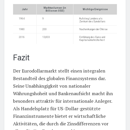
Marktvolumen (in
Jahr
Wichtige Ereignisse
Billionen USD)
1964
9
Aufstieg Londons als
Zentrum des Eurodollars
1980
200
Nachwirkungen der Ölkrise
2016
13,833
Einführung des Euros und
Kapitalverkehrsfreiheit
Fazit
Der Eurodollarmarkt stellt einen integralen
Bestandteil des globalen Finanzsystems dar.
Seine Unabhängigkeit von nationaler
Währungshoheit und Bankenaufsicht macht ihn
besonders attraktiv für internationale Anleger.
Als Handelsplatz für US-Dollar-gestützte
Finanzinstrumente bietet er wirtschaftliche
Aktivitäten, die durch die Zinsdifferenzen vor