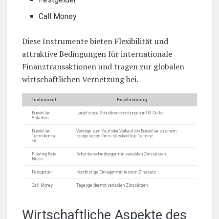
Call Money
Diese Instrumente bieten Flexibilität und
attraktive Bedingungen für internationale
Finanztransaktionen und tragen zur globalen
wirtschaftlichen Vernetzung bei.
Instrument
Beschreibung
Eurodollar-
Langfristige Schuldverschreibungen in US-Dollar
Anleihen
Eurodollar-
Verträge zum Kauf oder Verkauf von Eurodollar zu einem
Terminkontra
festgelegten Preis für zukünftige Termine
kte
Floating Rate
Schuldverschreibungen mit variablen Zinssätzen
Notes
Festgelder
Kurzfristige Einlagen mit festem Zinssatz
Call Money
Tagesgelder mit variablen Zinssätzen
Wirtschaftliche Aspekte des