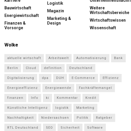
Karriere
Unternehmensnachri
Logistik
Bauwirtschaft
Weitere
Magazin
Wirtschaftsbereiche
Energiewirtschaft
Marketing &
Wirtschaftswissen
Finanzen &
Design
Vorsorge
Wissenschaft
Wolke
aktuelle wirtschaft
Arbeitswelt
Automatisierung
Bank
Berlin
Cloud
definition
Deutschland
Digitalisierung
dpa
DUH
E-Commerce
Effizienz
Energieeffizienz
Energiewende
Fachkräftemangel
finanzen
Info
ki
Kommentar
Kredit
Künstliche Intelligenz
logistik
Marketing
Nachhaltigkeit
Niedersachsen
Politik
Ratgeber
RTL Deutschland
SEO
Sicherheit
Software