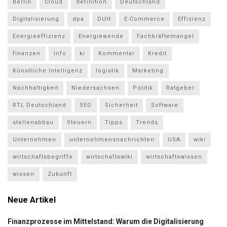
Berlin
Cloud
definition
Deutschland
Digitalisierung
dpa
DUH
E-Commerce
Effizienz
Energieeffizienz
Energiewende
Fachkräftemangel
finanzen
Info
ki
Kommentar
Kredit
Künstliche Intelligenz
logistik
Marketing
Nachhaltigkeit
Niedersachsen
Politik
Ratgeber
RTL Deutschland
SEO
Sicherheit
Software
stellenabbau
Steuern
Tipps
Trends
Unternehmen
unternehmensnachrichten
USA
wiki
wirtschaftsbegriffe
wirtschaftswiki
wirtschaftswissen
wissen
Zukunft
Neue Artikel
Finanzprozesse im Mittelstand: Warum die Digitalisierung