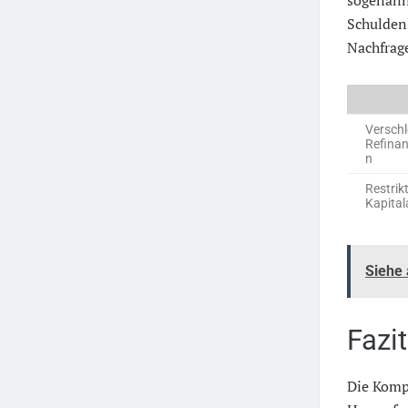
sogenann
Schuldenl
Nachfrag
Verschl
Refina
n
Restrik
Kapita
Siehe
Fazit
Die Komp