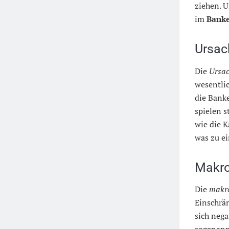
ziehen. 
im
Banke
Ursac
Die
Ursac
wesentlic
die Banke
spielen s
wie die 
was zu ei
Makro
Die
makr
Einschrä
sich nega