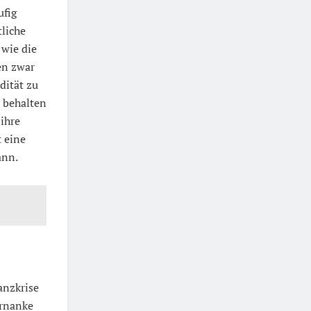
ufig
tliche
 wie die
en zwar
dität zu
 behalten
 ihre
t eine
ann.
anzkrise
ernanke