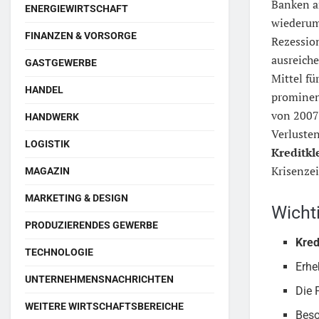
Banken a
ENERGIEWIRTSCHAFT
wiederum
FINANZEN & VORSORGE
Rezessio
ausreiche
GASTGEWERBE
Mittel fü
HANDEL
prominent
von 2007-
HANDWERK
Verlusten
LOGISTIK
Kreditk
Krisenzei
MAGAZIN
MARKETING & DESIGN
Wicht
PRODUZIERENDES GEWERBE
Kre
TECHNOLOGIE
Erhe
UNTERNEHMENSNACHRICHTEN
Die 
WEITERE WIRTSCHAFTSBEREICHE
Beso