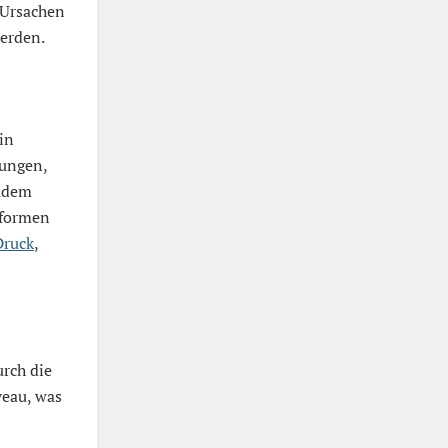
 Ursachen
erden.
in
gungen,
Zudem
eformen
Druck
,
urch die
veau, was