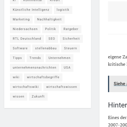
ki
Kommentar
Kredit
Künstliche Intelligenz
logistik
Marketing
Nachhaltigkeit
Niedersachsen
Politik
Ratgeber
RTL Deutschland
SEO
Sicherheit
Software
stellenabbau
Steuern
eigene Za
Tipps
Trends
Unternehmen
kritisch
unternehmensnachrichten
USA
wiki
wirtschaftsbegriffe
Siehe
wirtschaftswiki
wirtschaftswissen
wissen
Zukunft
Hinte
Eines der
2007-200