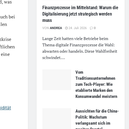
d, was
Finanzprozesse im Mittelstand: Warum die
Digitalisierung jetzt strategisch werden
auch bei
muss
llen
VON
ANDREA
24. Juli 2026
0
Lange Zeit hatten viele Betriebe beim
zkrise
Thema digitale Finanzprozesse die Wahl:
ftlichen
abwarten oder handeln. Diese Wahlfreiheit
 eine
schwindet....
Vom
Traditionsunternehmen
zum Tech-Player: Wie
etablierte Marken den
Konsumwandel meistern
idität
Aussichten für die China-
Politik: Wachstum
verlangsamt sich im