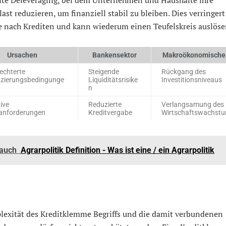
te Deleveraging, bei dem Unternehmen und Haushalte ihre
ast reduzieren, um finanziell stabil zu bleiben. Dies verringert
e nach Krediten und kann wiederum einen Teufelskreis auslöse
Ursachen
Bankensektor
Makroökonomische
echterte
Steigende
Rückgang des
nzierungsbedingunge
Liquiditätsrisike
Investitionsniveaus
n
tive
Reduzierte
Verlangsamung des
lanforderungen
Kreditvergabe
Wirtschaftswachst
 auch
Agrarpolitik Definition - Was ist eine / ein Agrarpolitik
lexität des Kreditklemme Begriffs und die damit verbundenen