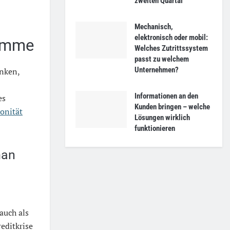
zweiten Quartal
Mechanisch,
elektronisch oder mobil:
lemme
Welches Zutrittssystem
passt zu welchem
Unternehmen?
anken,
Informationen an den
es
Kunden bringen – welche
onität
Lösungen wirklich
funktionieren
man
auch als
editkrise