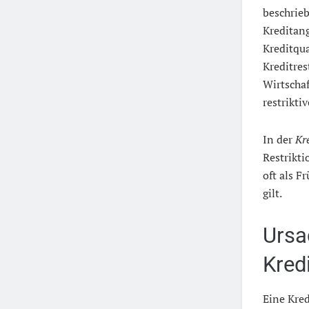
beschrieb
Kreditang
Kreditqua
Kreditres
Wirtscha
restrikti
In der
Kr
Restrikti
oft als 
gilt.
Ursa
Kred
Eine Kre