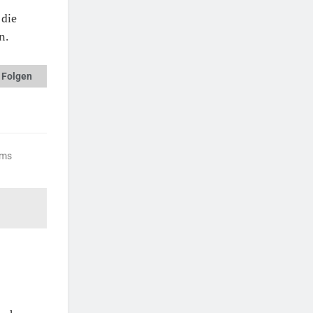
 die
n.
 Folgen
ums