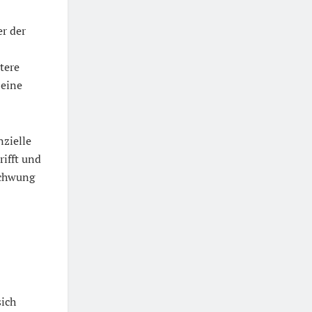
er der
tere
 eine
nzielle
rifft und
schwung
sich