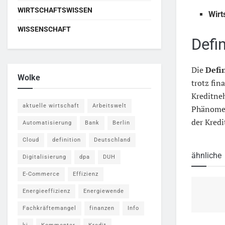
WIRTSCHAFTSWISSEN
Wirt
WISSENSCHAFT
Defi
Die
Defi
Wolke
trotz fin
Kreditne
aktuelle wirtschaft
Arbeitswelt
Phänomen
der Kredi
Automatisierung
Bank
Berlin
Cloud
definition
Deutschland
ähnliche
Digitalisierung
dpa
DUH
E-Commerce
Effizienz
Energieeffizienz
Energiewende
Fachkräftemangel
finanzen
Info