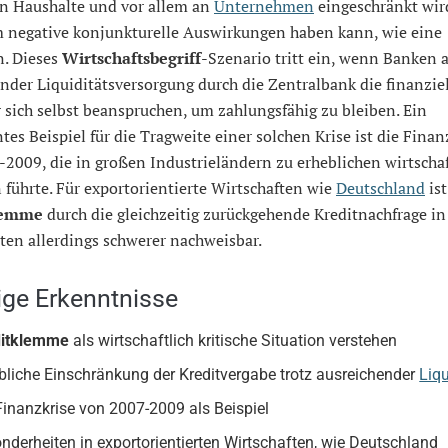
n Haushalte und vor allem an
Unternehmen
eingeschränkt wir
 negative konjunkturelle Auswirkungen haben kann, wie eine
n. Dieses
Wirtschaftsbegriff
-Szenario tritt ein, wenn Banken 
nder Liquiditätsversorgung durch die Zentralbank die finanzie
r sich selbst beanspruchen, um zahlungsfähig zu bleiben. Ein
es Beispiel für die Tragweite einer solchen Krise ist die Finan
2009, die in großen Industrieländern zu erheblichen wirtscha
 führte. Für exportorientierte Wirtschaften wie
Deutschland
ist
lemme
durch die gleichzeitig zurückgehende Kreditnachfrage in
ten allerdings schwerer nachweisbar.
ige Erkenntnisse
ditklemme
als wirtschaftlich kritische Situation verstehen
bliche Einschränkung der Kreditvergabe trotz ausreichender
Liqu
Finanzkrise von 2007-2009 als Beispiel
nderheiten in exportorientierten Wirtschaften, wie Deutschland