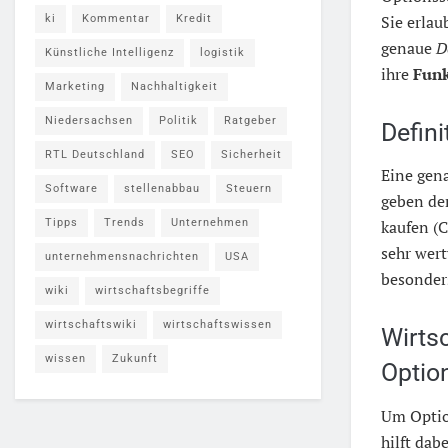
Sie erlau
ki
Kommentar
Kredit
genaue
D
Künstliche Intelligenz
logistik
ihre
Funk
Marketing
Nachhaltigkeit
Niedersachsen
Politik
Ratgeber
Defini
RTL Deutschland
SEO
Sicherheit
Eine gen
Software
stellenabbau
Steuern
geben dem
Tipps
Trends
Unternehmen
kaufen (C
sehr wert
unternehmensnachrichten
USA
besonders
wiki
wirtschaftsbegriffe
wirtschaftswiki
wirtschaftswissen
Wirts
wissen
Zukunft
Optio
Um Option
hilft dab