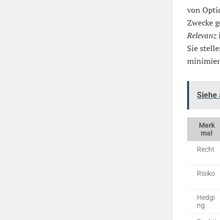
von Optio
Zwecke g
Relevanz
Sie stell
minimier
Siehe
Merk
mal
Recht
Risiko
Hedgi
ng