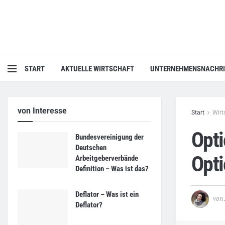
START
AKTUELLE WIRTSCHAFT
UNTERNEHMENSNACHR
von Interesse
Start
Wirt
Opt
Bundesvereinigung der
Deutschen
Opt
Arbeitgeberverbände
Definition – Was ist das?
Deflator – Was ist ein
von
Deflator?