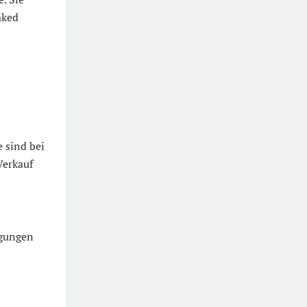
aked
e sind bei
Verkauf
ngungen