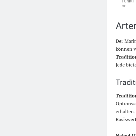
Funkti
on
Arte
Der Mark
können v
Traditio
Jede biet
Tradi
Traditio
Optionsa
erhalten.
Basiswer
Naked W