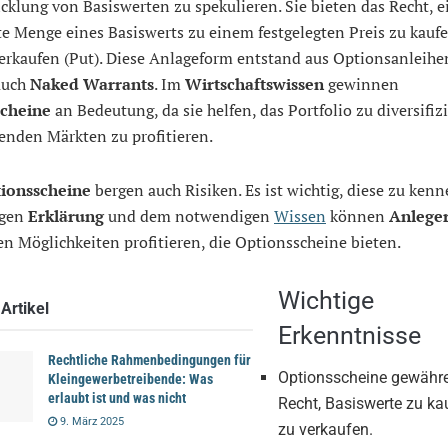
cklung von Basiswerten zu spekulieren. Sie bieten das Recht, e
 Menge eines Basiswerts zu einem festgelegten Preis zu kaufe
verkaufen (Put). Diese Anlageform entstand aus Optionsanleih
auch
Naked Warrants
. Im
Wirtschaftswissen
gewinnen
scheine
an Bedeutung, da sie helfen, das Portfolio zu diversifi
enden Märkten zu profitieren.
ionsscheine
bergen auch Risiken. Es ist wichtig, diese zu kenn
igen
Erklärung
und dem notwendigen
Wissen
können
Anlege
gen Möglichkeiten profitieren, die Optionsscheine bieten.
Wichtige
Artikel
Erkenntnisse
Rechtliche Rahmenbedingungen für
Optionsscheine gewähr
Kleingewerbetreibende: Was
erlaubt ist und was nicht
Recht, Basiswerte zu ka
9. März 2025
zu verkaufen.