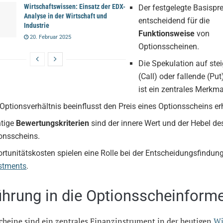
Wirtschaftswissen: Einsatz der EDX-
Der festgelegte Basisprei
Analyse in der Wirtschaft und
entscheidend für die
Industrie
Funktionsweise
von
20. Februar 2025
Optionsscheinen.
Die Spekulation auf ste
(Call) oder fallende (Pu
ist ein zentrales Merkma
Optionsverhältnis beeinflusst den Preis eines Optionsscheins er
tige
Bewertungskriterien
sind der innere Wert und der Hebel de
onsscheins.
rtunitätskosten spielen eine Rolle bei der Entscheidungsfindun
stments
.
ührung in die Optionsscheinform
cheine sind ein zentrales Finanzinstrument in der heutigen
Wi