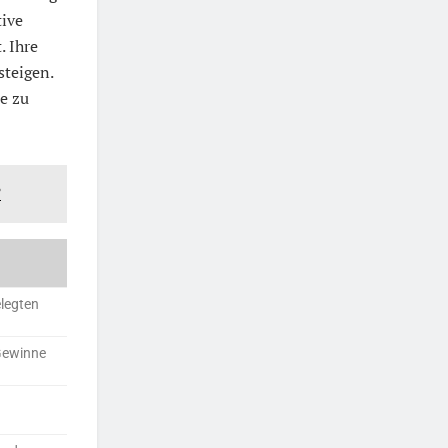
tive
. Ihre
steigen.
e zu
?
elegten
Gewinne