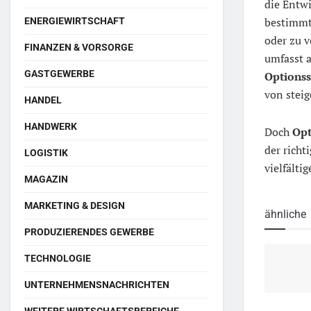
die Entwi
bestimmte
ENERGIEWIRTSCHAFT
oder zu 
FINANZEN & VORSORGE
umfasst 
GASTGEWERBE
Options
von steig
HANDEL
HANDWERK
Doch
Opt
der richt
LOGISTIK
vielfälti
MAGAZIN
MARKETING & DESIGN
ähnliche
PRODUZIERENDES GEWERBE
TECHNOLOGIE
UNTERNEHMENSNACHRICHTEN
WEITERE WIRTSCHAFTSBEREICHE