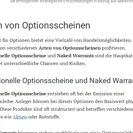
Sie ermöglichen strategische Entscheidungen in Bezug auf Markttr
n von Optionsscheinen
t für Optionen bietet eine Vielzahl von Handelsmöglichkeiten.
on verschiedenen
Arten von Optionsscheinen
profitieren.
nelle Optionsscheine
und
Naked Warrants
sind die Hauptkat
et unterschiedliche Chancen und Risiken.
tionelle Optionsscheine und Naked Warra
nelle Optionsscheine
entstehen oft bei der Emission einer
nleihe. Anleger können bei diesen Optionen den Basiswert phy
 Diese Produkte sind oft strukturiert und betreffen verschieden
te wie
Aktien
oder Rohstoffe.
arrants
hingegen stehen unabhängig von einer Optionsanleihe