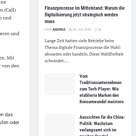
ine
Finanzprozesse im Mittelstand: Warum die
n (Call)
Digitalisierung jetzt strategisch werden
en und
muss
VON
ANDREA
24. Juli 2026
0
zieren und
Lange Zeit hatten viele Betriebe beim
Thema digitale Finanzprozesse die Wahl:
abwarten oder handeln. Diese Wahlfreiheit
en. Mit
schwindet....
r
von den
Vom
Traditionsunternehmen
zum Tech-Player: Wie
etablierte Marken den
Konsumwandel meistern
en das
Aussichten für die China-
ufen oder
Politik: Wachstum
verlangsamt sich im