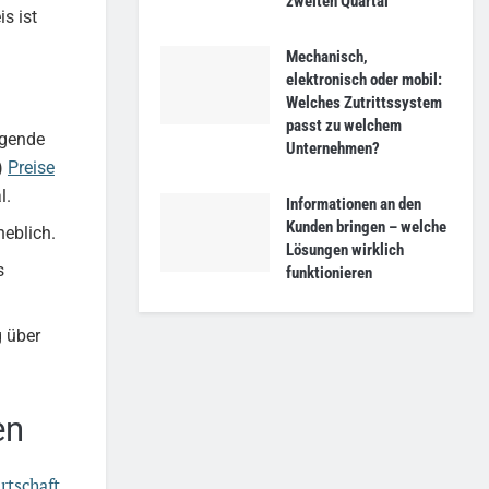
zweiten Quartal
s ist
Mechanisch,
elektronisch oder mobil:
Welches Zutrittssystem
passt zu welchem
igende
Unternehmen?
t)
Preise
l.
Informationen an den
Kunden bringen – welche
heblich.
Lösungen wirklich
s
funktionieren
g über
en
rtschaft
.