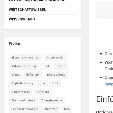
WIRTSCHAFTSWISSEN
WISSENSCHAFT
Wolke
Das 
aktuelle wirtschaft
Arbeitswelt
Wich
Automatisierung
Bank
Berlin
Opti
Cloud
definition
Deutschland
Oppo
Digitalisierung
dpa
DUH
Inve
E-Commerce
Effizienz
Einf
Energieeffizienz
Energiewende
Fachkräftemangel
finanzen
Info
Optionss