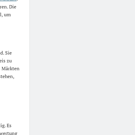
ren. Die
l, um
d. Sie
eis zu
en Märkten
stehen,
g. Es
ewertung