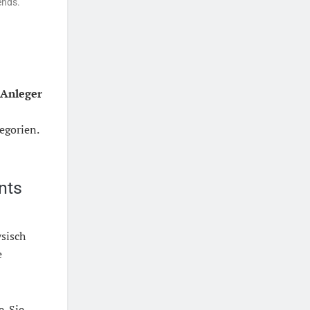
ends.
Anleger
egorien.
nts
sisch
e
. Sie