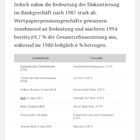
Jedoch nahm die Bedeutung der Diskontierung
im Bankgeschäft nach 1987 stark ab.
Wertpapierpensionsgeschäfte gewannen
zunehmend an Bedeutung und machten 1994
bereits 69,7 % der Gesamtrefinanzierung aus,
während sie 1980 lediglich 6 % betrugen.
Zentralbank
Zinssatz
Europäische Zentralbank
Hauptrefinanzierungssatz: 3,15 %
(EZB)
Schweizerische Nationalbank
Leitzins: 0,50 %
(SNB)
Federal Reserve System (Fed)
Primary Credit Rate: 4,50 %
Bank
of Japan (BoJ)
Overnight Call Rate: 0,50 %
Bank of England (BoE)
Official Bank Rate: 4,75 %
Chinesische Volksbank
Diskontsatz (one-year lending rate):
3,10 %
Reserve Bank of India (RBI)
Repo rate: 6,50 %