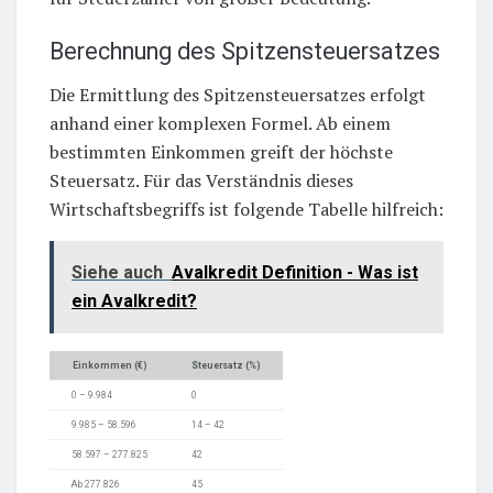
Berechnung des Spitzensteuersatzes
Die Ermittlung des Spitzensteuersatzes erfolgt
anhand einer komplexen Formel. Ab einem
bestimmten Einkommen greift der höchste
Steuersatz. Für das Verständnis dieses
Wirtschaftsbegriffs ist folgende Tabelle hilfreich:
Siehe auch
Avalkredit Definition - Was ist
ein Avalkredit?
Einkommen (€)
Steuersatz (%)
0 – 9.984
0
9.985 – 58.596
14 – 42
58.597 – 277.825
42
Ab 277.826
45