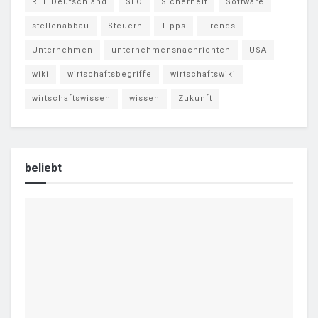
RTL Deutschland
SEO
Sicherheit
Software
stellenabbau
Steuern
Tipps
Trends
Unternehmen
unternehmensnachrichten
USA
wiki
wirtschaftsbegriffe
wirtschaftswiki
wirtschaftswissen
wissen
Zukunft
beliebt