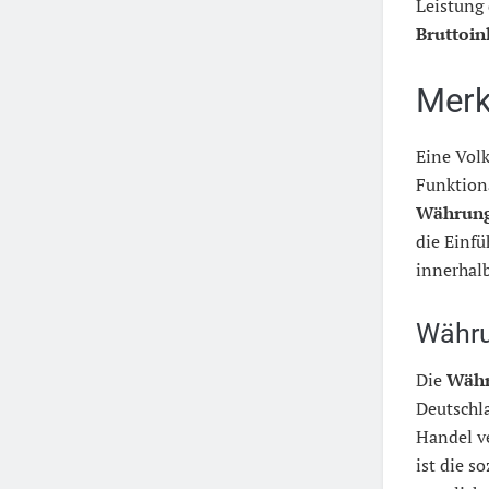
Leistung 
Bruttoin
Merk
Eine Volk
Funktiona
Währun
die Einfü
innerhal
Währu
Die
Wäh
Deutschl
Handel v
ist die s