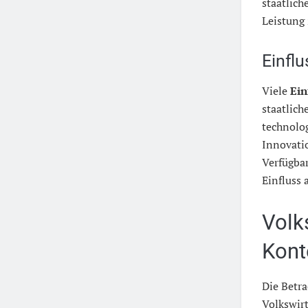
staatlich
Leistung 
Einfl
Viele
Ein
staatlich
technolog
Innovatio
Verfügbar
Einfluss 
Volk
Kont
Die Betr
Volkswirt