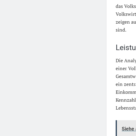
das Volk
Volkswirt
zeigen a
sind.
Leist
Die Anal
einer Vol
Gesamtwe
ein zentr
Einkommen
Kennzahle
Lebensst
Siehe