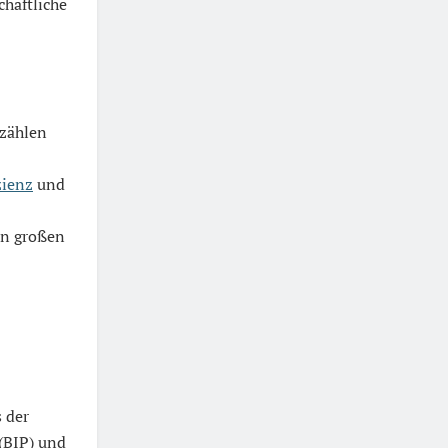
chaftliche
 zählen
zienz
und
en großen
s der
(BIP) und