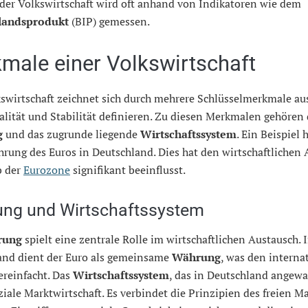
der Volkswirtschaft wird oft anhand von Indikatoren wie dem
landsprodukt
(BIP) gemessen.
male einer Volkswirtschaft
swirtschaft zeichnet sich durch mehrere Schlüsselmerkmale aus
lität und Stabilität definieren. Zu diesen Merkmalen gehören 
g
und das zugrunde liegende
Wirtschaftssystem
. Ein Beispiel h
hrung des Euros in Deutschland. Dies hat den wirtschaftlichen
b der
Eurozone
signifikant beeinflusst.
ng und Wirtschaftssystem
rung
spielt eine zentrale Rolle im wirtschaftlichen Austausch. 
and dient der Euro als gemeinsame
Währung
, was den interna
ereinfacht. Das
Wirtschaftssystem
, das in Deutschland angewa
oziale Marktwirtschaft. Es verbindet die Prinzipien des freien M