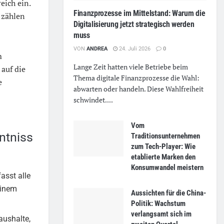
eich ein.
Finanzprozesse im Mittelstand: Warum die
 zählen
Digitalisierung jetzt strategisch werden
muss
VON
ANDREA
24. Juli 2026
0
m
Lange Zeit hatten viele Betriebe beim
 auf die
Thema digitale Finanzprozesse die Wahl:
e
abwarten oder handeln. Diese Wahlfreiheit
schwindet....
Vom
ntniss
Traditionsunternehmen
zum Tech-Player: Wie
etablierte Marken den
Konsumwandel meistern
sst alle
einem
Aussichten für die China-
Politik: Wachstum
verlangsamt sich im
aushalte,