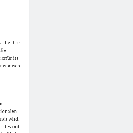
, die ihre
die
ierfür ist
 Austausch
In
tionalen
ndt wird,
arktes mit