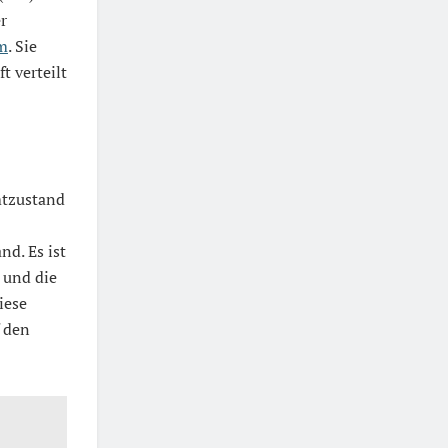
r
m
. Sie
 verteilt
mtzustand
d. Es ist
 und die
iese
f den