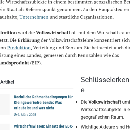
lle Wirtschaftssubjekte in einem bestimmten geografischen Ber
 ein Staat als Referenzpunkt genommen. Zu den Hauptakteuren
aushalte,
Unternehmen
und staatliche Organisationen.
finition
wird die
Volkswirtschaft
oft mit dem Wirtschaftsrau
etzt. Die
Erklärung
der Volkswirtschaftslehre konzentriert sich
von
Produktion
, Verteilung und Konsum. Sie betrachtet auch di
istung eines Landes, gemessen durch Kennzahlen wie das
landsprodukt
(BIP).
Schlüsselerken
Artikel
e
Rechtliche Rahmenbedingungen für
Die
Volkswirtschaft
umfa
Kleingewerbetreibende: Was
erlaubt ist und was nicht
Wirtschaftssubjekte in 
9. März 2025
geografischen Raum.
Wirtschaftswissen: Einsatz der EDX-
Wichtige Akteure sind H