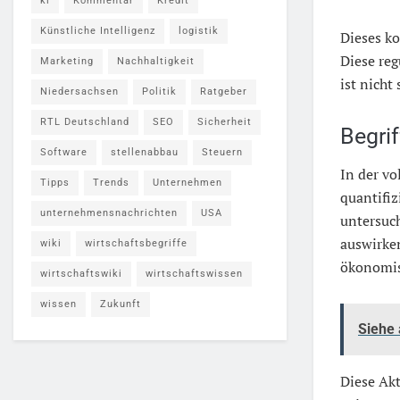
ki
Kommentar
Kredit
Künstliche Intelligenz
logistik
Dieses k
Diese re
Marketing
Nachhaltigkeit
ist nicht
Niedersachsen
Politik
Ratgeber
RTL Deutschland
SEO
Sicherheit
Begri
Software
stellenabbau
Steuern
In der v
Tipps
Trends
Unternehmen
quantifiz
unternehmensnachrichten
USA
untersuc
auswirke
wiki
wirtschaftsbegriffe
ökonomisc
wirtschaftswiki
wirtschaftswissen
wissen
Zukunft
Siehe
Diese Akt