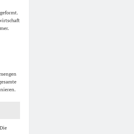
geformt.
wirtschaft
hmer.
nsmengen
 gesamte
inieren.
 Die