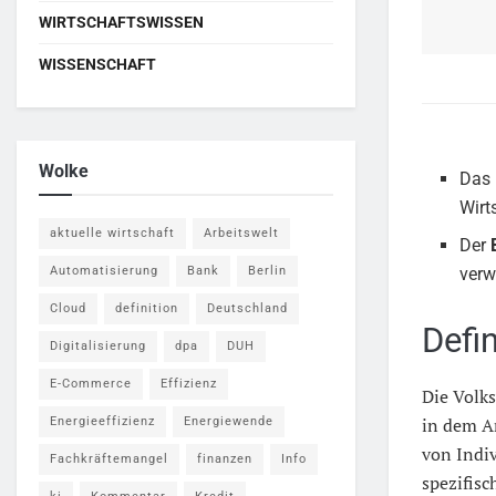
WIRTSCHAFTSWISSEN
WISSENSCHAFT
Wolke
Das
Wirt
aktuelle wirtschaft
Arbeitswelt
Der
Automatisierung
Bank
Berlin
verw
Cloud
definition
Deutschland
Defi
Digitalisierung
dpa
DUH
E-Commerce
Effizienz
Die Volks
in dem An
Energieeffizienz
Energiewende
von Indi
Fachkräftemangel
finanzen
Info
spezifisc