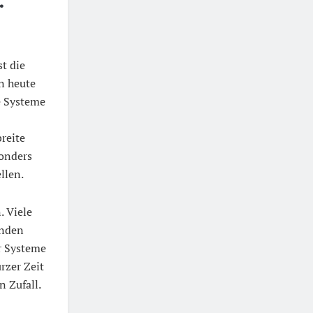
:
t die
n heute
e Systeme
reite
sonders
llen.
. Viele
enden
er Systeme
rzer Zeit
n Zufall.