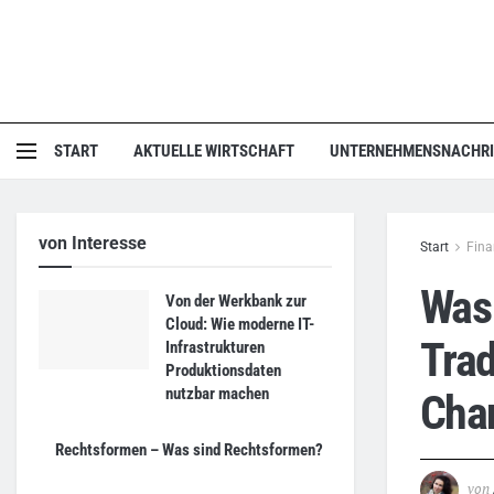
START
AKTUELLE WIRTSCHAFT
UNTERNEHMENSNACHR
von Interesse
Start
Fina
Was 
Von der Werkbank zur
Cloud: Wie moderne IT-
Trad
Infrastrukturen
Produktionsdaten
nutzbar machen
Chan
Rechtsformen – Was sind Rechtsformen?
von