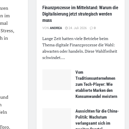
hren
Finanzprozesse im Mittelstand: Warum die
Digitalisierung jetzt strategisch werden
en im
muss
nmal
VON
ANDREA
24. Juli 2026
0
Stress,
h in
Lange Zeit hatten viele Betriebe beim
Thema digitale Finanzprozesse die Wahl:
abwarten oder handeln. Diese Wahlfreiheit
schwindet....
Vom
Traditionsunternehmen
zum Tech-Player: Wie
etablierte Marken den
Konsumwandel meistern
t und
n
Aussichten für die China-
deln
Politik: Wachstum
verlangsamt sich im
Toro.