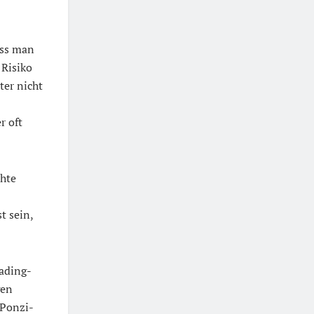
ass man
 Risiko
ter nicht
r oft
chte
t sein,
ading-
gen
 Ponzi-