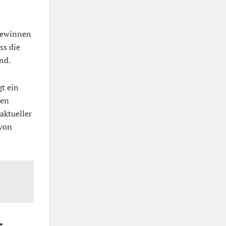
 Gewinnen
ss die
nd.
gt ein
ien
aktueller
 von