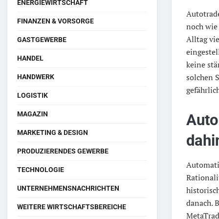
ENERGIEWIRTSCHAFT
Autotrad
FINANZEN & VORSORGE
noch wie 
Alltag vi
GASTGEWERBE
eingeste
HANDEL
keine stä
solchen 
HANDWERK
gefährlic
LOGISTIK
MAGAZIN
Auto
MARKETING & DESIGN
dahi
PRODUZIERENDES GEWERBE
Automati
TECHNOLOGIE
Rationali
UNTERNEHMENSNACHRICHTEN
historis
danach. B
WEITERE WIRTSCHAFTSBEREICHE
MetaTrad