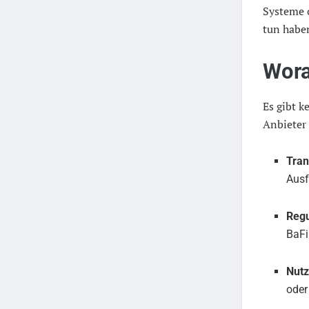
Systeme 
tun habe
Wora
Es gibt k
Anbieter
Tra
Aus
Regu
BaFi
Nutz
oder