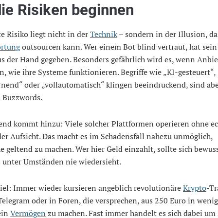
ie Risiken beginnen
e Risiko liegt nicht in der
Technik
– sondern in der Illusion, d
rtung
outsourcen kann. Wer einem Bot blind vertraut, hat sein
us der Hand gegeben. Besonders gefährlich wird es, wenn Anbie
n, wie ihre Systeme funktionieren. Begriffe wie „KI-gesteuert“,
rnend“ oder „vollautomatisch“ klingen beeindruckend, sind abe
s Buzzwords.
end kommt hinzu: Viele solcher Plattformen operieren ohne e
er Aufsicht. Das macht es im Schadensfall nahezu unmöglich,
 geltend zu machen. Wer hier Geld einzahlt, sollte sich bewuss
s unter Umständen nie wiedersieht.
iel: Immer wieder kursieren angeblich revolutionäre
Krypto
-Tr
Telegram oder in Foren, die versprechen, aus 250 Euro in weni
ein
Vermögen
zu machen. Fast immer handelt es sich dabei um