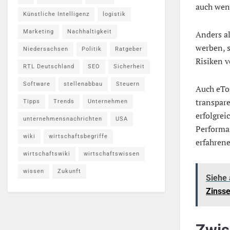
auch wen
Künstliche Intelligenz
logistik
Marketing
Nachhaltigkeit
Anders a
werben, s
Niedersachsen
Politik
Ratgeber
Risiken v
RTL Deutschland
SEO
Sicherheit
Software
stellenabbau
Steuern
Auch eTor
transpare
Tipps
Trends
Unternehmen
erfolgrei
unternehmensnachrichten
USA
Performan
wiki
wirtschaftsbegriffe
erfahrene
wirtschaftswiki
wirtschaftswissen
wissen
Zukunft
Siehe
Zinss