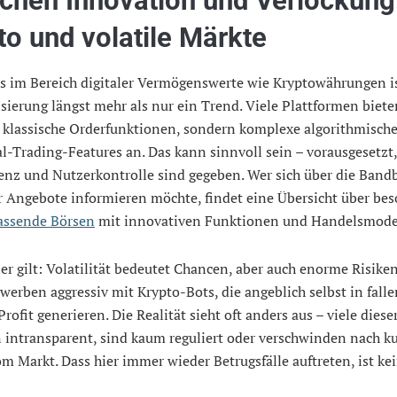
chen Innovation und Verlockung
to und volatile Märkte
s im Bereich digitaler Vermögenswerte wie Kryptowährungen is
ierung längst mehr als nur ein Trend. Viele Plattformen biete
r klassische Orderfunktionen, sondern komplexe algorithmisch
l-Trading-Features an. Das kann sinnvoll sein – vorausgesetzt,
enz und Nutzerkontrolle sind gegeben. Wer sich über die Bandb
 Angebote informieren möchte, findet eine Übersicht über be
assende Börsen
mit innovativen Funktionen und Handelsmode
er gilt: Volatilität bedeutet Chancen, aber auch enorme Risiken
werben aggressiv mit Krypto-Bots, die angeblich selbst in fall
rofit generieren. Die Realität sieht oft anders aus – viele dies
 intransparent, sind kaum reguliert oder verschwinden nach ku
m Markt. Dass hier immer wieder Betrugsfälle auftreten, ist kei