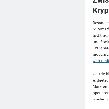
Zwis
Kryp
Besonder
Automatis
nicht nu
und Socia
Transpar
moderner
weit umf
Gerade hi
Anbieter 
Märkten P
operieren
wieder vo