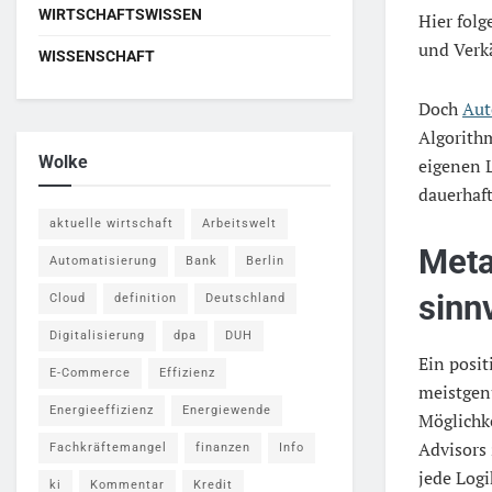
WIRTSCHAFTSWISSEN
Hier folg
und Verkä
WISSENSCHAFT
Doch
Aut
Algorithm
Wolke
eigenen L
dauerhaf
aktuelle wirtschaft
Arbeitswelt
Meta
Automatisierung
Bank
Berlin
sinnv
Cloud
definition
Deutschland
Digitalisierung
dpa
DUH
Ein posit
E-Commerce
Effizienz
meistgenu
Energieeffizienz
Energiewende
Möglichk
Advisors 
Fachkräftemangel
finanzen
Info
jede Logi
ki
Kommentar
Kredit