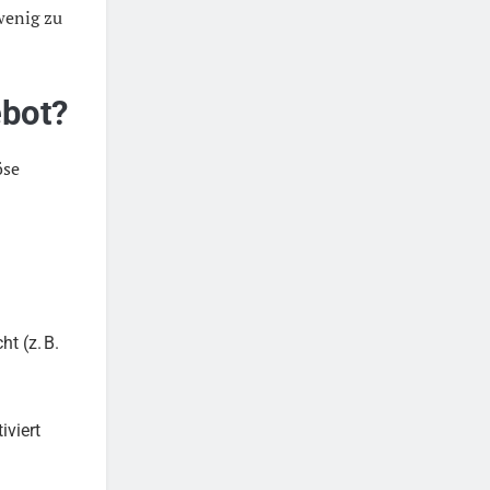
wenig zu
ebot?
öse
t (z. B.
iviert