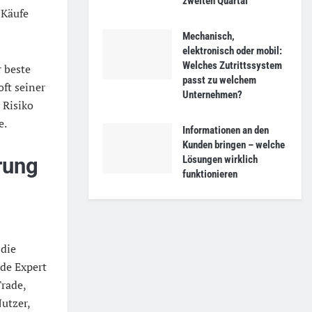
zweiten Quartal
 Käufe
Mechanisch,
elektronisch oder mobil:
Welches Zutrittssystem
r beste
passt zu welchem
ft seiner
Unternehmen?
 Risiko
e.
Informationen an den
Kunden bringen – welche
Lösungen wirklich
rung
funktionieren
 die
de Expert
Trade,
Nutzer,