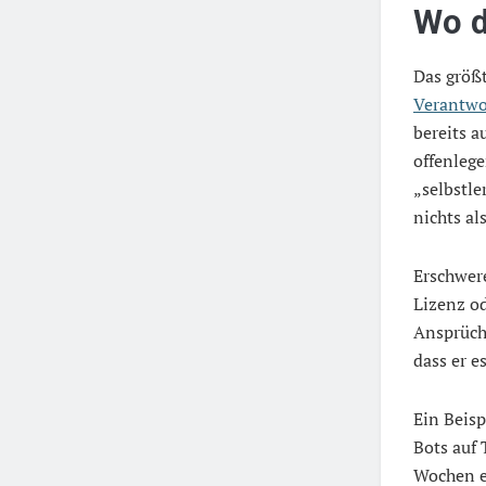
Wo d
Das größt
Verantwo
bereits a
offenlege
„selbstle
nichts al
Erschwer
Lizenz od
Ansprüche
dass er e
Ein Beisp
Bots auf 
Wochen 