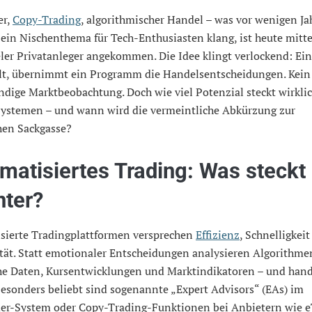
er,
Copy-Trading
, algorithmischer Handel – was vor wenigen Ja
ein Nischenthema für Tech-Enthusiasten klang, ist heute mitt
eler Privatanleger angekommen. Die Idee klingt verlockend: Ei
llt, übernimmt ein Programm die Handelsentscheidungen. Kein 
ndige Marktbeobachtung. Doch wie viel Potenzial steckt wirklic
Systemen – und wann wird die vermeintliche Abkürzung zur
hen Sackgasse?
matisiertes Trading: Was steckt
nter?
sierte Tradingplattformen versprechen
Effizienz
, Schnelligkei
tät. Statt emotionaler Entscheidungen analysieren Algorithme
che Daten, Kursentwicklungen und Marktindikatoren – und han
esonders beliebt sind sogenannte „Expert Advisors“ (EAs) im
er-System oder Copy-Trading-Funktionen bei Anbietern wie e