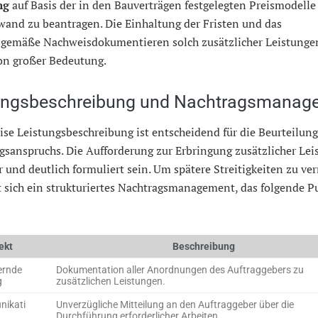
ng
auf Basis der in den Bauverträgen festgelegten Preismodelle
wand zu beantragen. Die Einhaltung der Fristen und das
gemäße Nachweisdokumentieren solch zusätzlicher Leistunge
von großer Bedeutung.
ungsbeschreibung und Nachtragsmanag
ise Leistungsbeschreibung ist entscheidend für die Beurteilung
gsanspruchs. Die Aufforderung zur Erbringung zusätzlicher Le
ar und deutlich formuliert sein. Um spätere Streitigkeiten zu ve
t sich ein strukturiertes Nachtragsmanagement, das folgende P
ekt
Beschreibung
ernde
Dokumentation aller Anordnungen des Auftraggebers zu
g
zusätzlichen Leistungen.
ikati
Unverzügliche Mitteilung an den Auftraggeber über die
Durchführung erforderlicher Arbeiten.