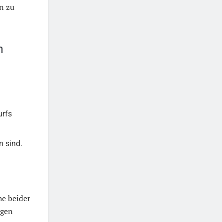
en zu
h
urfs
n sind.
he beider
ngen