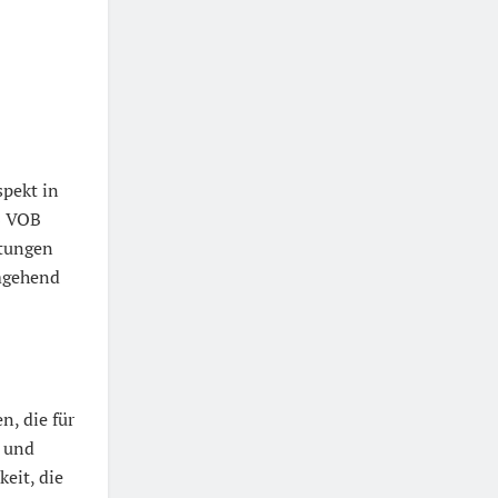
spekt in
6 VOB
stungen
umgehend
n, die für
- und
eit, die