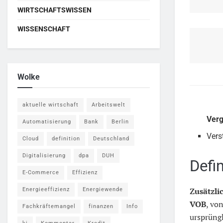
WIRTSCHAFTSWISSEN
WISSENSCHAFT
Wolke
aktuelle wirtschaft
Arbeitswelt
Ver
Automatisierung
Bank
Berlin
Vers
Cloud
definition
Deutschland
Digitalisierung
dpa
DUH
Defi
E-Commerce
Effizienz
Zusätzli
Energieeffizienz
Energiewende
VOB
, vo
Fachkräftemangel
finanzen
Info
ursprüngl