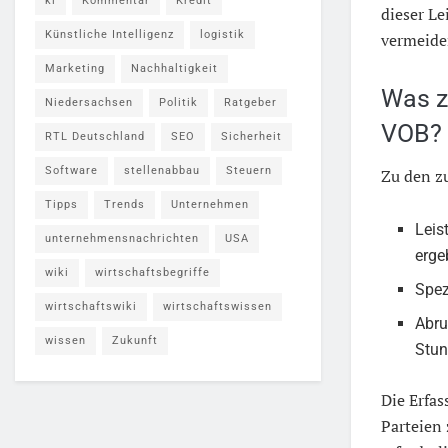
ki
Kommentar
Kredit
dieser Le
Künstliche Intelligenz
logistik
vermeide
Marketing
Nachhaltigkeit
Was z
Niedersachsen
Politik
Ratgeber
VOB?
RTL Deutschland
SEO
Sicherheit
Software
stellenabbau
Steuern
Zu den z
Tipps
Trends
Unternehmen
Leis
unternehmensnachrichten
USA
erge
wiki
wirtschaftsbegriffe
Spez
wirtschaftswiki
wirtschaftswissen
Abru
wissen
Zukunft
Stun
Die Erfas
Parteien 