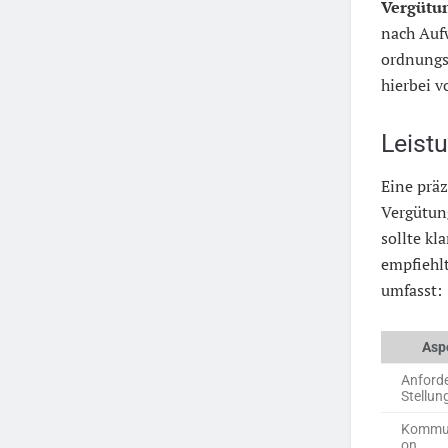
Vergütu
nach Auf
ordnungs
hierbei 
Leist
Eine präz
Vergütun
sollte kl
empfiehl
umfasst:
Asp
Anford
Stellun
Kommun
on