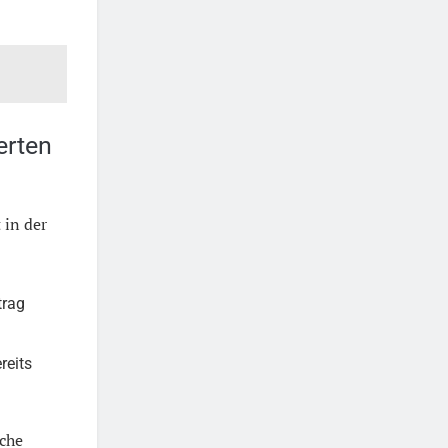
erten
 in der
trag
reits
iche