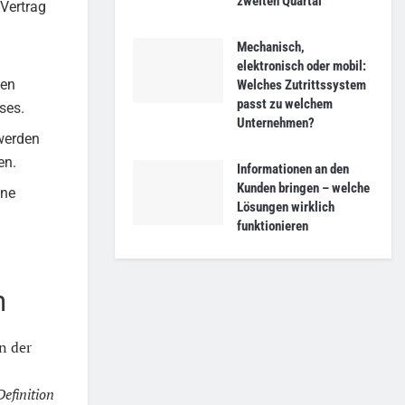
zweiten Quartal
 Vertrag
Mechanisch,
elektronisch oder mobil:
ten
Welches Zutrittssystem
passt zu welchem
ses.
Unternehmen?
werden
en.
Informationen an den
Kunden bringen – welche
ine
Lösungen wirklich
funktionieren
n
n der
Definition