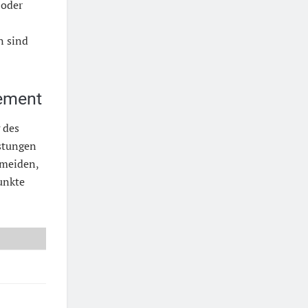
 oder
n sind
ement
 des
istungen
rmeiden,
unkte