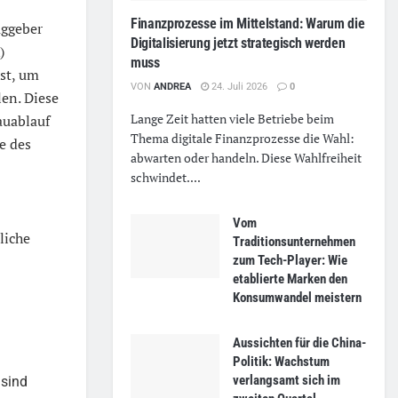
Finanzprozesse im Mittelstand: Warum die
aggeber
Digitalisierung jetzt strategisch werden
)
muss
st, um
VON
ANDREA
24. Juli 2026
0
en. Diese
Lange Zeit hatten viele Betriebe beim
auablauf
Thema digitale Finanzprozesse die Wahl:
e des
abwarten oder handeln. Diese Wahlfreiheit
schwindet....
Vom
liche
Traditionsunternehmen
zum Tech-Player: Wie
etablierte Marken den
Konsumwandel meistern
Aussichten für die China-
Politik: Wachstum
verlangsamt sich im
sind