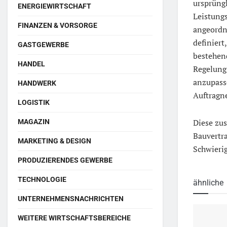
ursprüngl
ENERGIEWIRTSCHAFT
Leistungs
FINANZEN & VORSORGE
angeordn
definiert
GASTGEWERBE
bestehe
HANDEL
Regelung
anzupasse
HANDWERK
Auftragn
LOGISTIK
Diese zus
MAGAZIN
Bauvertra
MARKETING & DESIGN
Schwieri
PRODUZIERENDES GEWERBE
TECHNOLOGIE
ähnliche
UNTERNEHMENSNACHRICHTEN
WEITERE WIRTSCHAFTSBEREICHE