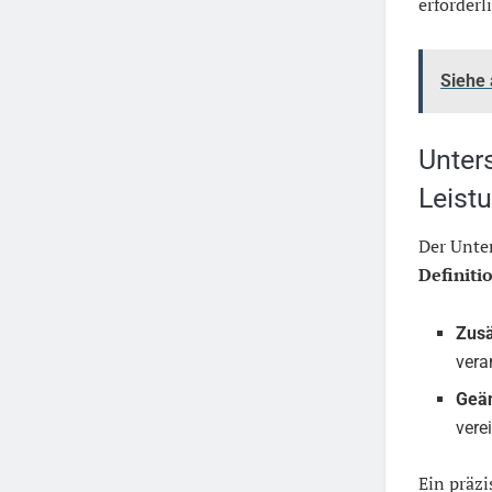
erforderl
Siehe
Unter
Leist
Der Unter
Definiti
Zusä
vera
Geän
vere
Ein präzi