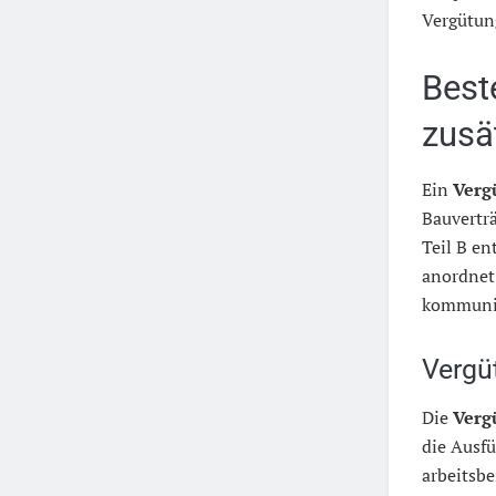
Vergütung
Best
zusä
Ein
Verg
Bauvertr
Teil B en
anordnet
kommuniz
Vergü
Die
Verg
die Ausfü
arbeitsb