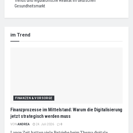
Trends und regulatorische Realität im deutschen
Gesundheitsmarkt
im Trend
FINANZEN & VORSORGE
Finanzprozesse im Mittelstand: Warum die Digitalisierung
jetzt strategisch werden muss
VON
ANDREA
24. Juli 2026
0
Lange Zeit hatten viele Betriebe beim Thema digitale