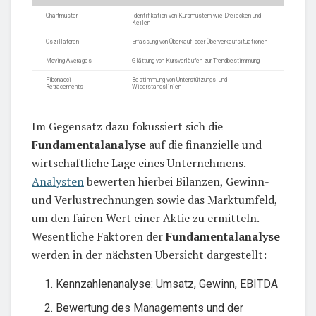
Chartmuster
Identifikation von Kursmustern wie Dreiecken und
Keilen
Oszillatoren
Erfassung von Überkauf- oder Überverkaufsituationen
Moving Averages
Glättung von Kursverläufen zur Trendbestimmung
Fibonacci-
Bestimmung von Unterstützungs- und
Retracements
Widerstandslinien
Im Gegensatz dazu fokussiert sich die
Fundamentalanalyse
auf die finanzielle und
wirtschaftliche Lage eines Unternehmens.
Analysten
bewerten hierbei Bilanzen, Gewinn-
und Verlustrechnungen sowie das Marktumfeld,
um den fairen Wert einer Aktie zu ermitteln.
Wesentliche Faktoren der
Fundamentalanalyse
werden in der nächsten Übersicht dargestellt:
Kennzahlenanalyse: Umsatz, Gewinn, EBITDA
Bewertung des Managements und der