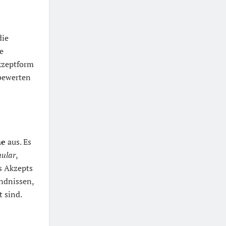
die
e
Akzeptform
 bewerten
me
aus. Es
mular
,
s Akzepts
ändnissen,
t sind.