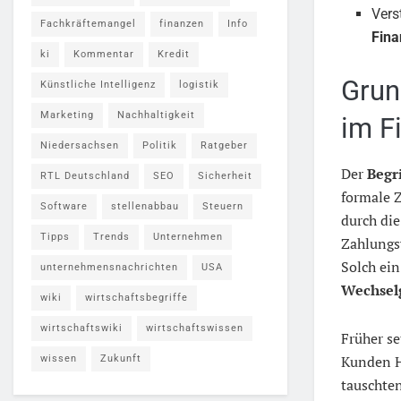
Vers
Fachkräftemangel
finanzen
Info
Fina
ki
Kommentar
Kredit
Grun
Künstliche Intelligenz
logistik
Marketing
Nachhaltigkeit
im F
Niedersachsen
Politik
Ratgeber
Der
Begri
RTL Deutschland
SEO
Sicherheit
formale Z
Software
stellenabbau
Steuern
durch die
Tipps
Trends
Unternehmen
Zahlungsv
Solch ein
unternehmensnachrichten
USA
Wechsel
wiki
wirtschaftsbegriffe
wirtschaftswiki
wirtschaftswissen
Früher se
Kunden H
wissen
Zukunft
tauschten