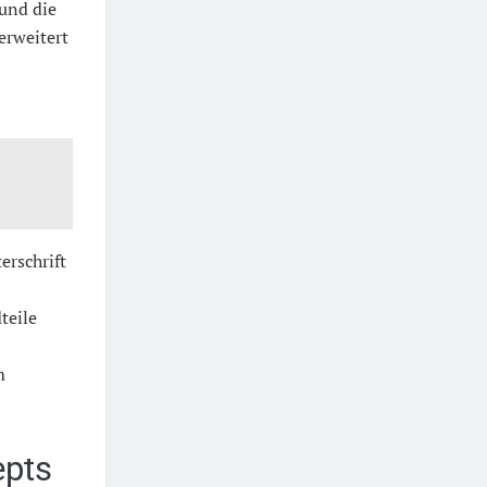
 und die
erweitert
erschrift
teile
m
epts