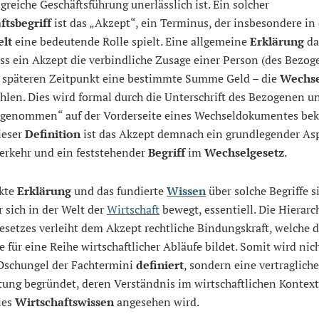
lgreiche Geschäftsführung unerlässlich ist. Ein solcher
ftsbegriff
ist das „Akzept“, ein Terminus, der insbesondere in
elt
eine bedeutende Rolle spielt. Eine allgemeine
Erklärung
da
ass ein Akzept die verbindliche Zusage einer Person (des Bezoge
 späteren Zeitpunkt eine bestimmte Summe Geld – die
Wechs
hlen. Dies wird formal durch die Unterschrift des Bezogenen u
genommen“ auf der Vorderseite eines Wechseldokumentes bekr
ieser
Definition
ist das Akzept demnach ein grundlegender As
erkehr und ein feststehender
Begriff
im
Wechselgesetz
.
ekte
Erklärung
und das fundierte
Wissen
über solche Begriffe s
r sich in der Welt der
Wirtschaft
bewegt, essentiell. Die Hierarc
setzes verleiht dem Akzept rechtliche Bindungskraft, welche d
 für eine Reihe wirtschaftlicher Abläufe bildet. Somit wird nic
Dschungel der Fachtermini
definiert
, sondern eine vertragliche
tung begründet, deren Verständnis im wirtschaftlichen Kontext
les
Wirtschaftswissen
angesehen wird.