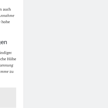
n auch
Annahme
e hohe
gen
ändiger
liche Höhe
kennung
summe
zu