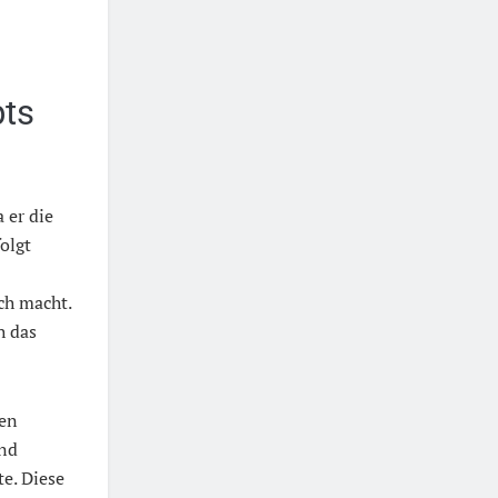
pts
 er die
olgt
ch macht.
h das
ren
und
e. Diese