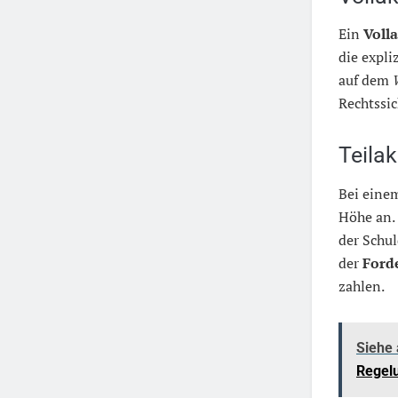
Ein
Voll
die expli
auf dem
Rechtssic
Teila
Bei ein
Höhe an. 
der Schul
der
Ford
zahlen.
Siehe
Regel