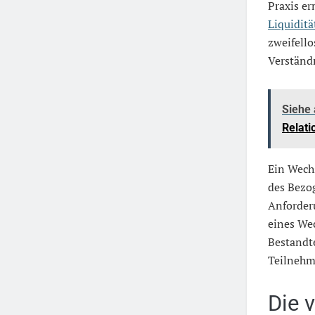
Praxis er
Liquiditä
zweifello
Verständn
Siehe
Relat
Ein Wech
des Bezog
Anforderu
eines Wec
Bestandte
Teilnehm
Die 