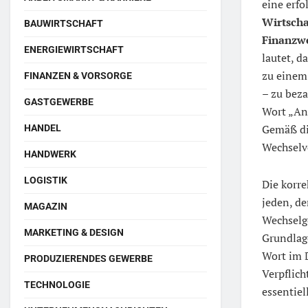
eine erfo
Wirtscha
BAUWIRTSCHAFT
Finanzw
ENERGIEWIRTSCHAFT
lautet, d
zu einem
FINANZEN & VORSORGE
– zu beza
GASTGEWERBE
Wort „An
Gemäß d
HANDEL
Wechselv
HANDWERK
LOGISTIK
Die korr
jeden, de
MAGAZIN
Wechselge
MARKETING & DESIGN
Grundlage
Wort im 
PRODUZIERENDES GEWERBE
Verpflich
TECHNOLOGIE
essentiel