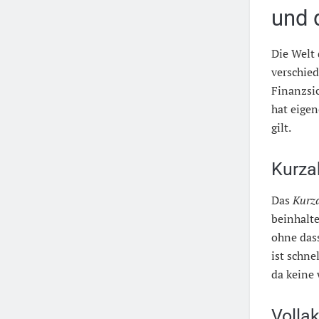
und 
Die Welt 
verschie
Finanzsi
hat eigen
gilt.
Kurza
Das
Kurz
beinhalte
ohne das
ist schne
da keine
Volla