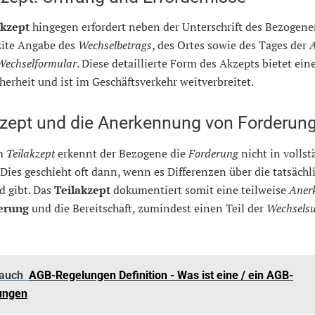
akzept
hingegen erfordert neben der Unterschrift des Bezogene
zite Angabe des
Wechselbetrags
, des Ortes sowie des Tages der
Wechselformular
. Diese detaillierte Form des Akzepts bietet ein
herheit und ist im Geschäftsverkehr weitverbreitet.
kzept und die Anerkennung von Forderun
em
Teilakzept
erkennt der Bezogene die
Forderung
nicht in vollst
Dies geschieht oft dann, wenn es Differenzen über die tatsäch
d gibt. Das
Teilakzept
dokumentiert somit eine teilweise
Aner
erung
und die Bereitschaft, zumindest einen Teil der
Wechsel
 auch
AGB-Regelungen Definition - Was ist eine / ein AGB-
ungen