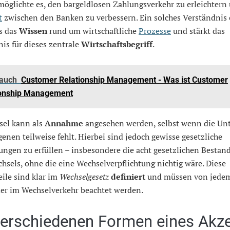
möglichte es, den bargeldlosen Zahlungsverkehr zu erleichtern
t
zwischen den Banken zu verbessern. Ein solches Verständnis 
s das
Wissen
rund um wirtschaftliche
Prozesse
und stärkt das
is für dieses zentrale
Wirtschaftsbegriff
.
 auch
Customer Relationship Management - Was ist Customer
ionship Management
sel kann als
Annahme
angesehen werden, selbst wenn die Unt
enen teilweise fehlt. Hierbei sind jedoch gewisse gesetzliche
ngen zu erfüllen – insbesondere die acht gesetzlichen Bestand
hsels, ohne die eine Wechselverpflichtung nichtig wäre. Diese
ile sind klar im
Wechselgesetz
definiert
und müssen von jede
er im Wechselverkehr beachtet werden.
verschiedenen Formen eines Akz