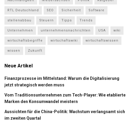
Nachhaltigkeit
Niedersachsen
Politik
Ratgeber
RTL Deutschland
SEO
Sicherheit
Software
stellenabbau
Steuern
Tipps
Trends
Unternehmen
unternehmensnachrichten
USA
wiki
wirtschaftsbegriffe
wirtschaftswiki
wirtschaftswissen
wissen
Zukunft
Neue Artikel
Finanzprozesse im Mittelstand: Warum die Digitalisierung
jetzt strategisch werden muss
Vom Traditionsunternehmen zum Tech-Player: Wie etablierte
Marken den Konsumwandel meistern
Aussichten für die China-Politik: Wachstum verlangsamt sich
im zweiten Quartal