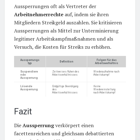
Aussperrungen oft als Vertreter der
Arbeitnehmerrechte
auf, indem sie ihren
Mitgliedern Streikgeld auszahlen. Sie kritisieren
Aussperrungen als Mittel zur Unterminierung
legitimer Arbeitskampfmaßnahmen und als
Versuch, die Kosten für Streiks zu erhöhen.
Aussperrungs
Folgen für das
Definition
typ
Arbeitsverhältnis
Suspendiere
Zeitweises Ruhen des
Wiederaufnahme nach
nde
Arbeitsverhältnisses
Arbeitskampf
Aussperrung
Lösende
Endgültige Beendigung
Keine
Aussperrung
des
Wiedereinstellung
Arbeitsverhältnisses
nach Arbeitskampf
Fazit
Die
Aussperrung
verkörpert einen
facettenreichen und gleichsam debattierten