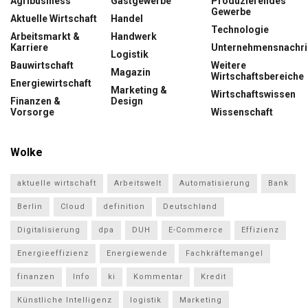
Agribusiness
Gastgewerbe
Produzierendes
Gewerbe
Aktuelle Wirtschaft
Handel
Technologie
Arbeitsmarkt &
Handwerk
Karriere
Unternehmensnachri
Logistik
Bauwirtschaft
Weitere
Magazin
Wirtschaftsbereiche
Energiewirtschaft
Marketing &
Wirtschaftswissen
Finanzen &
Design
Vorsorge
Wissenschaft
Wolke
aktuelle wirtschaft
Arbeitswelt
Automatisierung
Bank
Berlin
Cloud
definition
Deutschland
Digitalisierung
dpa
DUH
E-Commerce
Effizienz
Energieeffizienz
Energiewende
Fachkräftemangel
finanzen
Info
ki
Kommentar
Kredit
Künstliche Intelligenz
logistik
Marketing