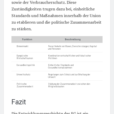
sowie der Verbraucherschutz. Diese
Zuständigkeiten trugen dazu bei, einheitliche
Standards und Maßnahmen innerhalb der Union
zu etablieren und die politische Zusammenarbeit
zu stärken.
Funktion
Beschreibung
Binnenmarkt
Freier Verkehr von Waren, Dienstleistungen, Kapital
und Personen
Europäische
Koordination wirtschaftlicher und fiskalischer
Wirtschaftsunion
Politiken
Gesundheitspolitik
Einheitliche Standards und
Gesundheitsmaßnahmen
Umweltschutz
Regelungen zum Schutz und zur Erhaltung der
Umwelt
Politische
Stärkung der Zusammenarbeit zwischen den
Zusammenarbeit
Mitgliedstaaten
Fazit
Die Entwicklungsgeschichte der EG ist ein