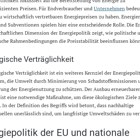
tlichkeit fokussiert auf die Bereitstellung von Energie zu
fizienten Preisen. Für Endverbraucher und
Unternehmen
bedeut
 wirtschaftlich vertretbaren Energiepreisen zu haben. Energie
nd Subventionen spielen hier eine entscheidende Rolle. Die E
chaftlichen Dimension der Energiepolitik zeigt, wie politische 
che Rahmenbedingungen die Preisstabilität beeinflussen kön
gische Verträglichkeit
gische Verträglichkeit ist ein weiteres Kernziel der Energiepolit
um, die Umwelt durch Minimierung von Schadstoffemissionen 
rung der Energienutzung zu schützen. Der Ausbau erneuerbarer
 ist eine notwendige Maßnahme, um diese ökologischen Ziele 
. In der Definition des Begriffs wird betont, dass nachhaltige
ellen unerlässlich sind, um langfristige Umweltschäden zu ve
giepolitik der EU und nationale