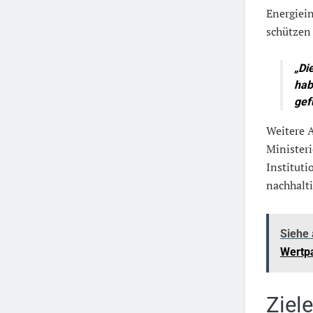
Energiein
schützen
„Di
hab
gef
Weitere A
Ministeri
Institut
nachhalti
Siehe
Wertp
Ziele