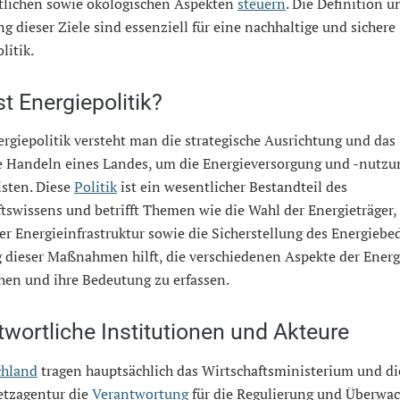
ftlichen sowie ökologischen Aspekten
steuern
. Die Definition u
 dieser Ziele sind essenziell für eine nachhaltige und sichere
litik.
t Energiepolitik?
rgiepolitik versteht man die strategische Ausrichtung und das
he Handeln eines Landes, um die Energieversorgung und -nutzu
isten. Diese
Politik
ist ein wesentlicher Bestandteil des
tswissens und betrifft Themen wie die Wahl der Energieträger,
r Energieinfrastruktur sowie die Sicherstellung des Energiebed
 dieser Maßnahmen hilft, die verschiedenen Aspekte der Energ
hen und ihre Bedeutung zu erfassen.
twortliche Institutionen und Akteure
chland
tragen hauptsächlich das Wirtschaftsministerium und di
tzagentur die
Verantwortung
für die Regulierung und Überwa