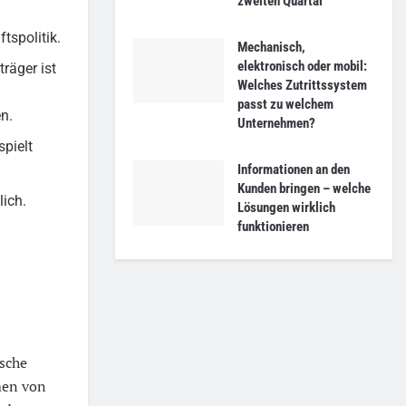
zweiten Quartal
tspolitik.
Mechanisch,
elektronisch oder mobil:
räger ist
Welches Zutrittssystem
passt zu welchem
n.
Unternehmen?
pielt
Informationen an den
Kunden bringen – welche
ich.
Lösungen wirklich
funktionieren
ische
men von