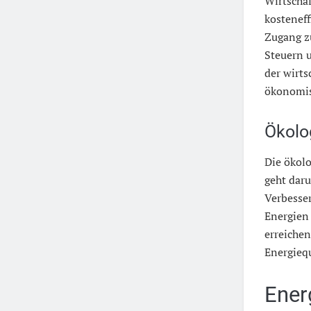
Wirtschaf
kostenef
Zugang zu
Steuern u
der wirts
ökonomis
Ökolo
Die ökolo
geht dar
Verbesse
Energien
erreichen
Energiequ
Ener