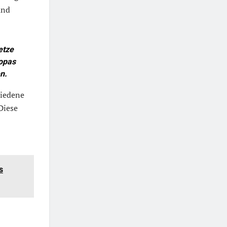
und
etze
ropas
n.
hiedene
Diese
s