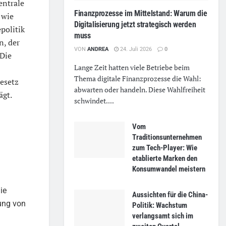
entrale
Finanzprozesse im Mittelstand: Warum die
 wie
Digitalisierung jetzt strategisch werden
politik
muss
n, der
VON
ANDREA
24. Juli 2026
0
 Die
Lange Zeit hatten viele Betriebe beim
Thema digitale Finanzprozesse die Wahl:
Gesetz
abwarten oder handeln. Diese Wahlfreiheit
ägt.
schwindet....
Vom
Traditionsunternehmen
zum Tech-Player: Wie
etablierte Marken den
Konsumwandel meistern
ie
Aussichten für die China-
ung von
Politik: Wachstum
verlangsamt sich im