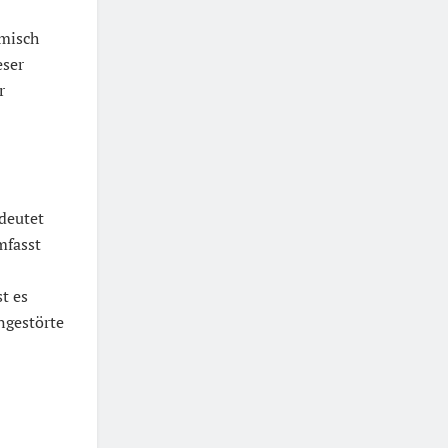
omisch
eser
r
edeutet
mfasst
t es
ngestörte