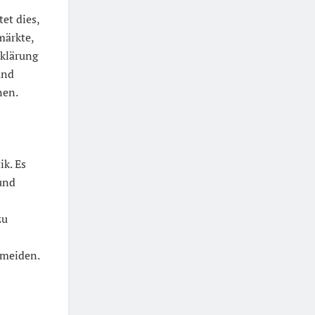
et dies,
märkte,
rklärung
und
nen.
ik. Es
und
zu
rmeiden.