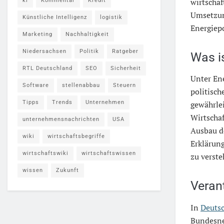
wirtscha
ki
Kommentar
Kredit
Umsetzung
Künstliche Intelligenz
logistik
Energiepo
Marketing
Nachhaltigkeit
Niedersachsen
Politik
Ratgeber
Was is
RTL Deutschland
SEO
Sicherheit
Unter Ene
Software
stellenabbau
Steuern
politisc
Tipps
Trends
Unternehmen
gewährle
Wirtschaf
unternehmensnachrichten
USA
Ausbau de
wiki
wirtschaftsbegriffe
Erklärung
wirtschaftswiki
wirtschaftswissen
zu verste
wissen
Zukunft
Veran
In
Deuts
Bundesne