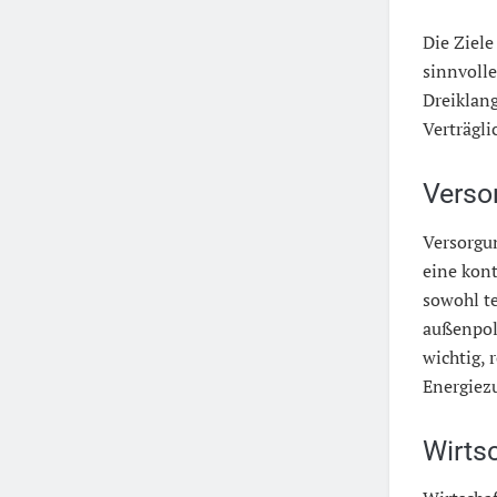
Die Ziele
sinnvolle
Dreiklang
Verträgli
Verso
Versorgun
eine kont
sowohl t
außenpoli
wichtig, 
Energiezu
Wirtsc