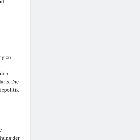
nd
ng zu
 den
arfs. Die
iepolitik
e
chung der