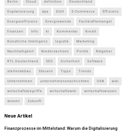
Berlin
Cloud
definition
Deutschland
Digitalisierung
dpa
DUH
E-Commerce
Effizienz
Energieeffizienz
Energiewende
Fachkräftemangel
finanzen
Info
ki
Kommentar
Kredit
Künstliche Intelligenz
logistik
Marketing
Nachhaltigkeit
Niedersachsen
Politik
Ratgeber
RTL Deutschland
SEO
Sicherheit
Software
stellenabbau
Steuern
Tipps
Trends
Unternehmen
unternehmensnachrichten
USA
wiki
wirtschaftsbegriffe
wirtschaftswiki
wirtschaftswissen
wissen
Zukunft
Neue Artikel
Finanzprozesse im Mittelstand: Warum die Digitalisierung