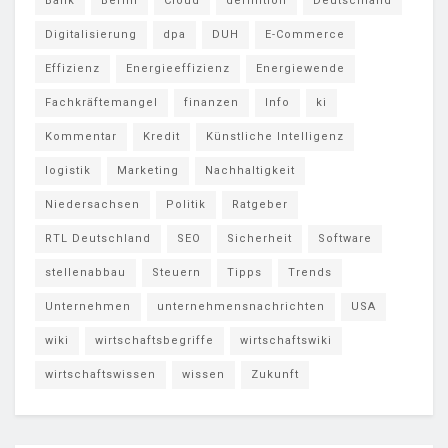
Bank
Berlin
Cloud
definition
Deutschland
Digitalisierung
dpa
DUH
E-Commerce
Effizienz
Energieeffizienz
Energiewende
Fachkräftemangel
finanzen
Info
ki
Kommentar
Kredit
Künstliche Intelligenz
logistik
Marketing
Nachhaltigkeit
Niedersachsen
Politik
Ratgeber
RTL Deutschland
SEO
Sicherheit
Software
stellenabbau
Steuern
Tipps
Trends
Unternehmen
unternehmensnachrichten
USA
wiki
wirtschaftsbegriffe
wirtschaftswiki
wirtschaftswissen
wissen
Zukunft