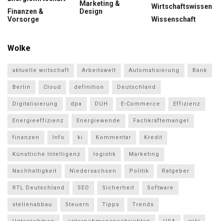
Marketing &
Wirtschaftswissen
Finanzen &
Design
Vorsorge
Wissenschaft
Wolke
aktuelle wirtschaft
Arbeitswelt
Automatisierung
Bank
Berlin
Cloud
definition
Deutschland
Digitalisierung
dpa
DUH
E-Commerce
Effizienz
Energieeffizienz
Energiewende
Fachkräftemangel
finanzen
Info
ki
Kommentar
Kredit
Künstliche Intelligenz
logistik
Marketing
Nachhaltigkeit
Niedersachsen
Politik
Ratgeber
RTL Deutschland
SEO
Sicherheit
Software
stellenabbau
Steuern
Tipps
Trends