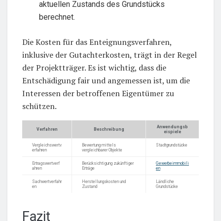
aktuellen Zustands des Grundstücks
berechnet.
Die Kosten für das Enteignungsverfahren,
inklusive der Gutachterkosten, trägt in der Regel
der Projektträger. Es ist wichtig, dass die
Entschädigung fair und angemessen ist, um die
Interessen der betroffenen Eigentümer zu
schützen.
Anwendungsb
Verfahren
Beschreibung
eispiele
Vergleichswertv
Bewertung mittels
Stadtgrundstücke
erfahren
vergleichbarer Objekte
Ertragswertverf
Berücksichtigung zukünftiger
Gewerbeimmobili
ahren
Erträge
en
Sachwertverfahr
Herstellungskosten und
Ländliche
en
Zustand
Grundstücke
Fazit