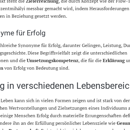
kt steht die
Zielerreichung
, die durch Konzept wie der Flow-
szentmihályi messbar gemacht wird, indem Herausforderungen
ten in Beziehung gesetzt werden.
yme für Erfolg
ahlreiche Synonyme für Erfolg, darunter Gelingen, Leistung, D
gsgeschichte. Diese Begriffsvielfalt zeigt die unterschiedlichen
nen und die
Umsetzungskompetenz
, die für die
Erklärung
u
on
von Erfolg von Bedeutung sind.
lg in verschiedenen Lebensberei
 Leben kann sich in vielen Formen zeigen und ist stark von de
chen Wertvorstellungen und Zielsetzungen eines Individuums 
einige Menschen Erfolg durch materielle Errungenschaften def
dere ihn an der Erfüllung persönlicher Lebensziele wie
Gesun