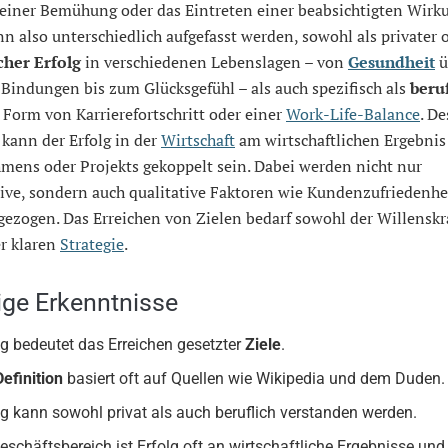
 einer Bemühung oder das Eintreten einer beabsichtigten Wirk
n also unterschiedlich aufgefasst werden, sowohl als privater 
cher Erfolg
in verschiedenen Lebenslagen – von
Gesundheit
ü
 Bindungen bis zum Glücksgefühl – als auch spezifisch als
beru
 Form von Karrierefortschritt oder einer
Work-Life-Balance
. De
kann der Erfolg in der
Wirtschaft
am wirtschaftlichen Ergebnis
mens oder Projekts gekoppelt sein. Dabei werden nicht nur
ive, sondern auch qualitative Faktoren wie Kundenzufriedenhe
gezogen. Das Erreichen von Zielen bedarf sowohl der Willenskra
er klaren
Strategie
.
ige Erkenntnisse
lg bedeutet das Erreichen gesetzter
Ziele
.
Definition
basiert oft auf Quellen wie Wikipedia und dem Duden.
lg kann sowohl privat als auch beruflich verstanden werden.
eschäftsbereich ist Erfolg oft an wirtschaftliche Ergebnisse und