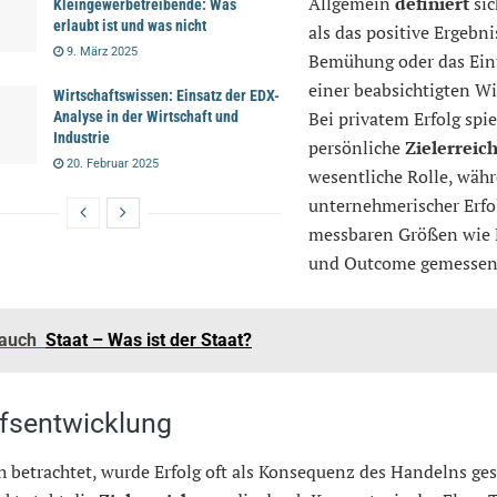
Allgemein
definiert
sic
Kleingewerbetreibende: Was
erlaubt ist und was nicht
als das positive Ergebni
9. März 2025
Bemühung oder das Ein
einer beabsichtigten Wi
Wirtschaftswissen: Einsatz der EDX-
Bei privatem Erfolg spie
Analyse in der Wirtschaft und
Industrie
persönliche
Zielerreic
20. Februar 2025
wesentliche Rolle, wäh
unternehmerischer Erfo
messbaren Größen wie 
und Outcome gemessen
 auch
Staat – Was ist der Staat?
ffsentwicklung
h betrachtet, wurde Erfolg oft als Konsequenz des Handelns ge