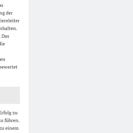
as
ng der
iereleiter
nhalten.
. Das
die
ben
 bewertet
Erfolg zu
u führen.
 zu einem