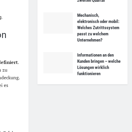
zweiten Quartal
Mechanisch,
g.
elektronisch oder mobil:
Welches Zutrittssystem
on
passt zu welchem
Unternehmen?
Informationen an den
Kunden bringen – welche
definiert
.
Lösungen wirklich
n zu
funktionieren
ndeckung.
ei es