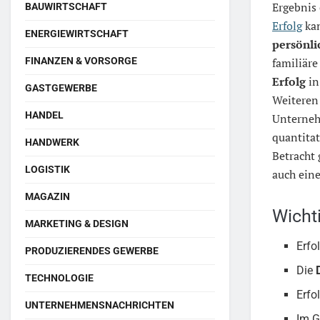
Ergebnis
BAUWIRTSCHAFT
Erfolg
kan
ENERGIEWIRTSCHAFT
persönli
familiäre
FINANZEN & VORSORGE
Erfolg
in
GASTGEWERBE
Weiteren 
HANDEL
Unterneh
quantitat
HANDWERK
Betracht 
LOGISTIK
auch ein
MAGAZIN
Wicht
MARKETING & DESIGN
Erfo
PRODUZIERENDES GEWERBE
Die
TECHNOLOGIE
Erfo
UNTERNEHMENSNACHRICHTEN
Im G