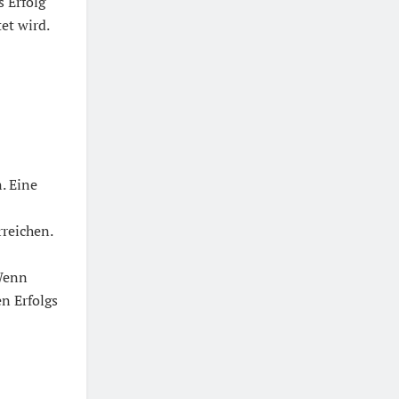
s Erfolg
et wird.
. Eine
rreichen.
 Wenn
en Erfolgs