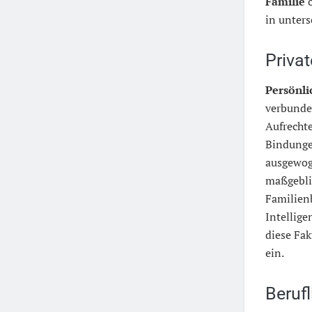
Familie
o
in unters
Privat
Persönli
verbunde
Aufrecht
Bindunge
ausgewog
maßgeblic
Familien
Intellig
diese Fak
ein.
Berufl