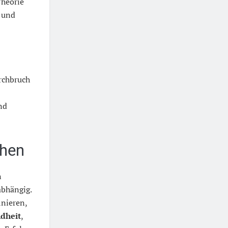
Theorie
 und
urchbruch
nd
chen
n
abhängig.
inieren,
dheit
,