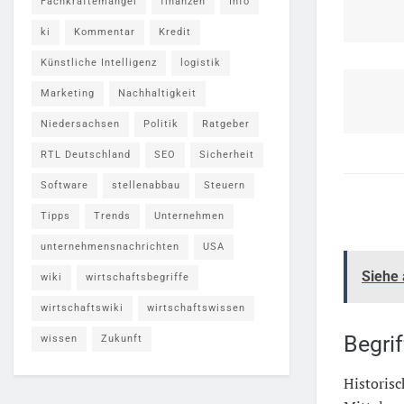
Fachkräftemangel
finanzen
Info
ki
Kommentar
Kredit
Künstliche Intelligenz
logistik
Marketing
Nachhaltigkeit
Niedersachsen
Politik
Ratgeber
RTL Deutschland
SEO
Sicherheit
Software
stellenabbau
Steuern
Tipps
Trends
Unternehmen
unternehmensnachrichten
USA
Siehe
wiki
wirtschaftsbegriffe
wirtschaftswiki
wirtschaftswissen
Begri
wissen
Zukunft
Historisc