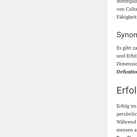
Mittelpun
von Csík
Fähigkei
Synon
Es gibt z
und Erfol
Dimensio
Definiti
Erfo
Erfolg im
persönli
Während 
messen an