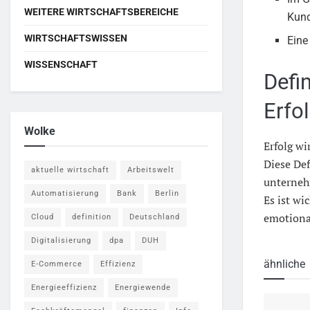
WEITERE WIRTSCHAFTSBEREICHE
Kund
WIRTSCHAFTSWISSEN
Eine
WISSENSCHAFT
Defi
Erfo
Wolke
Erfolg w
Diese Def
aktuelle wirtschaft
Arbeitswelt
unterneh
Automatisierung
Bank
Berlin
Es ist wi
emotional
Cloud
definition
Deutschland
Digitalisierung
dpa
DUH
ähnliche
E-Commerce
Effizienz
Energieeffizienz
Energiewende