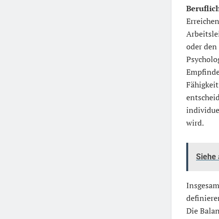
Beruflic
Erreichen
Arbeitsle
oder den 
Psycholog
Empfinden
Fähigkeit
entscheid
individue
wird.
Siehe
Insgesamt
definiere
Die Bala