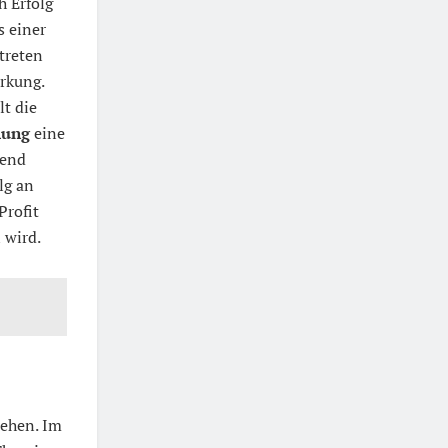
h Erfolg
s einer
treten
rkung.
lt die
hung
eine
rend
lg an
Profit
 wird.
sehen. Im