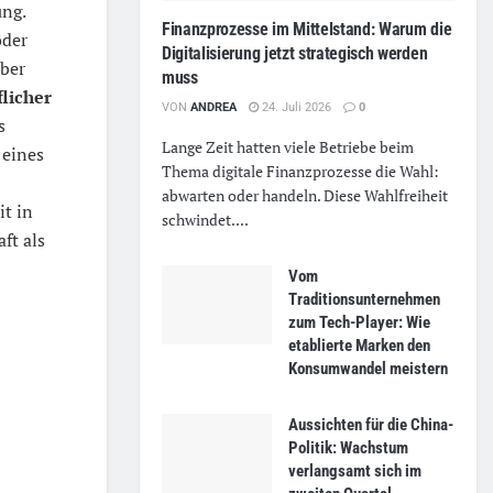
ung.
Finanzprozesse im Mittelstand: Warum die
oder
Digitalisierung jetzt strategisch werden
ber
muss
flicher
VON
ANDREA
24. Juli 2026
0
s
Lange Zeit hatten viele Betriebe beim
 eines
Thema digitale Finanzprozesse die Wahl:
abwarten oder handeln. Diese Wahlfreiheit
it in
schwindet....
ft als
Vom
Traditionsunternehmen
zum Tech-Player: Wie
etablierte Marken den
Konsumwandel meistern
Aussichten für die China-
Politik: Wachstum
verlangsamt sich im